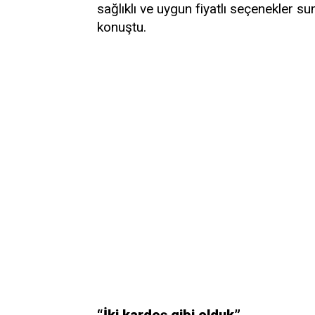
sağlıklı ve uygun fiyatlı seçenekler 
konuştu.
“İki kardeş gibi olduk”