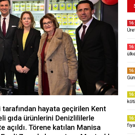
16
Üret
16
ülk
16
Gün
16
köt
 tarafından hayata geçirilen Kent
li gıda ürünlerini Denizlililerle
16
fiya
e açıldı. Törene katılan Manisa