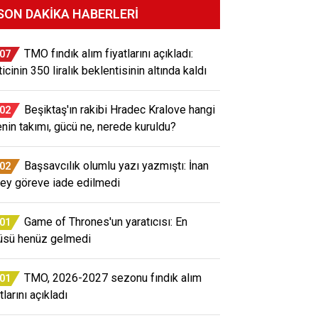
SON DAKIKA HABERLERI
TMO fındık alım fiyatlarını açıkladı:
:07
icinin 350 liralık beklentisinin altında kaldı
Beşiktaş'ın rakibi Hradec Kralove hangi
:02
enin takımı, gücü ne, nerede kuruldu?
Başsavcılık olumlu yazı yazmıştı: İnan
:02
ey göreve iade edilmedi
Game of Thrones'un yaratıcısı: En
:01
üsü henüz gelmedi
TMO, 2026-2027 sezonu fındık alım
:01
tlarını açıkladı