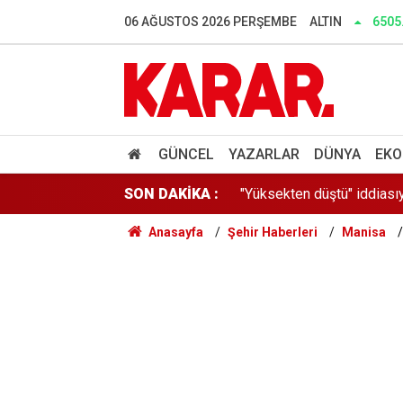
Türkiye ve 7 ülke İsrail'i k
06 AĞUSTOS 2026 PERŞEMBE
ALTIN
6505
Ertuğrul Özkök "Cumhurbaş
Elektriği güneşten geçimi 
"Yüksekten düştü" iddiası
GÜNCEL
YAZARLAR
DÜNYA
EKO
SON DAKİKA :
5 kentteki orman yangınlar
Anasayfa
Şehir Haberleri
Manisa
Google'ın yapay zekâ biri
Arızalanan kahve makines