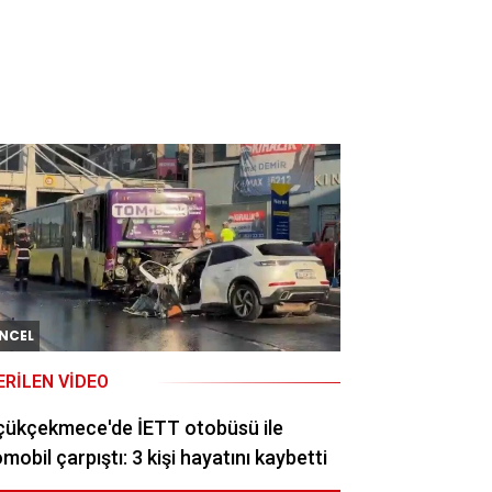
NCEL
ERILEN VIDEO
çükçekmece'de İETT otobüsü ile
mobil çarpıştı: 3 kişi hayatını kaybetti