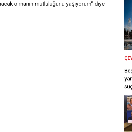
sunacak olmanın mutluluğunu yaşıyorum” diye
ÇE
Be
yar
suç