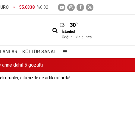
EURO
55.0338
%0.02
30°
İstanbul
Çoğunlukla güneşli
 anne dahil 5 gözaltı
İLANLAR
KÜLTÜR SANAT
li ürünler, o ilimizde de artık raflarda!