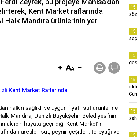
 Ferdi Zeyrek, bu projeye Manisa’dan
15
elirterek, Kent Market raflarında
söz
 Halk Mandıra ürünlerinin yer
15
seç
15
gös
15
idd
izli Kent Market Raflarında
Cum
n halkın sağlıklı ve uygun fiyatlı süt ürünlerine
15
alk Mandıra, Denizli Büyükşehir Belediyesi’nin
sah
sunmak için hayata geçirdiği Kent Market’in
afından üretilen süt, peynir çeşitleri, tereyağı ve
15