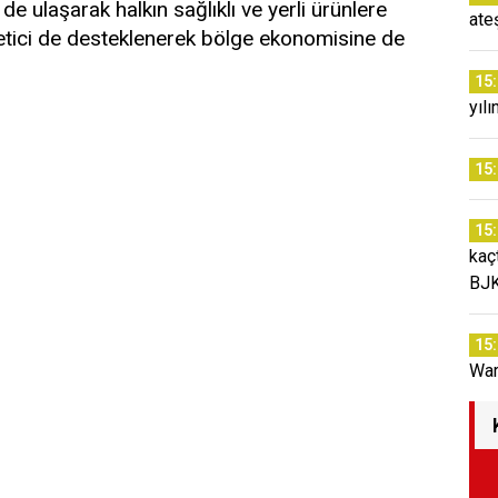
e de ulaşarak halkın sağlıklı ve yerli ürünlere
ate
üretici de desteklenerek bölge ekonomisine de
15
yıl
15
15
kaç
BJK
15
War