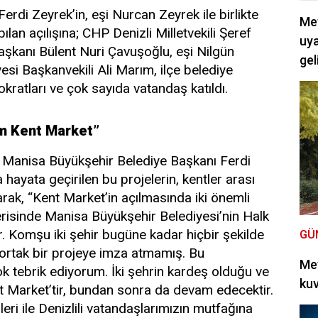
rdi Zeyrek’in, eşi Nurcan Zeyrek ile birlikte
Met
ılan açılışına; CHP Denizli Milletvekili Şeref
uya
aşkanı Bülent Nuri Çavuşoğlu, eşi Nilgün
gel
esi Başkanvekili Ali Marım, ilçe belediye
kratları ve çok sayıda vatandaş katıldı.
ım Kent Market”
 Manisa Büyükşehir Belediye Başkanı Ferdi
a hayata geçirilen bu projelerin, kentler arası
rak, “Kent Market’in açılmasında iki önemli
çerisinde Manisa Büyükşehir Belediyesi’nin Halk
r. Komşu iki şehir bugüne kadar hiçbir şekilde
GÜ
ortak bir projeye imza atmamış. Bu
Met
k tebrik ediyorum. İki şehrin kardeş olduğu ve
kuv
t Market’tir, bundan sonra da devam edecektir.
eri ile Denizlili vatandaşlarımızın mutfağına