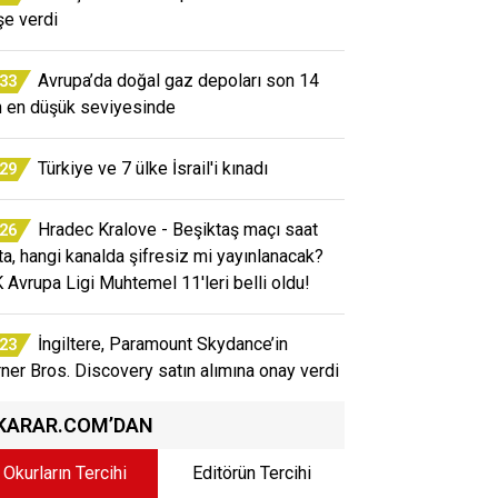
şe verdi
Avrupa’da doğal gaz depoları son 14
:33
ın en düşük seviyesinde
Türkiye ve 7 ülke İsrail'i kınadı
:29
Hradec Kralove - Beşiktaş maçı saat
:26
ta, hangi kanalda şifresiz mi yayınlanacak?
 Avrupa Ligi Muhtemel 11'leri belli oldu!
İngiltere, Paramount Skydance’in
:23
ner Bros. Discovery satın alımına onay verdi
KARAR.COM’DAN
Okurların Tercihi
Editörün Tercihi