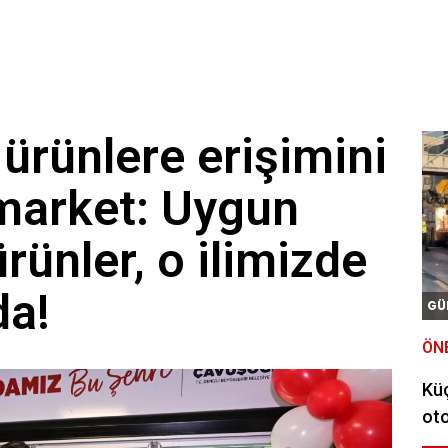
 ürünlere erişimini
 market: Uygun
 ürünler, o ilimizde
da!
GÜ
ÖN
Kü
oto