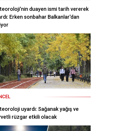
eoroloji'nin duayen ismi tarih vererek
rdı: Erken sonbahar Balkanlar'dan
iyor
NCEL
eoroloji uyardı: Sağanak yağış ve
vetli rüzgar etkili olacak