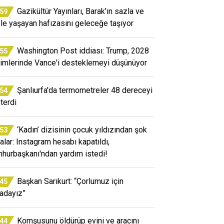
Gazikültür Yayınları, Barak’ın sazla ve
:59
le yaşayan hafızasını geleceğe taşıyor
Washington Post iddiası: Trump, 2028
:55
imlerinde Vance'i desteklemeyi düşünüyor
Şanlıurfa'da termometreler 48 dereceyi
:54
terdi
‘Kadın’ dizisinin çocuk yıldızından şok
:53
ialar: Instagram hesabı kapatıldı,
hurbaşkanı'ndan yardım istedi!
Başkan Sarıkurt: “Çorlumuz için
:45
adayız”
Komşusunu öldürüp evini ve aracını
:44