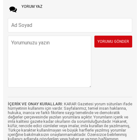
YORUM YAZ
İÇERİK VE ONAY KURALLARI:
KARAR Gazetesi yorum sütunları ifade
hürriyetinin kullanımı için vardır. Sayfalarımız, temel insan haklarına,
hukuka, inanca ve farklı fikirlere saygı temelinde ve demokratik
değerler çerçevesinde yazılan yorumlara açıktır. Yorumların içerik ve
imla kalitesi gazete kadar okurların da sorumluluğundadır. Hakaret,
küfür, rencide edici cümleler veya imalar, imla kuralları ile yazılmamış,
Türkçe karakter kullanılmayan ve büyük harflerle yazılmış yorumlar
içeriğine bakılmaksızın onaylanmamaktadır. Özensizce belirlenmiş
kullanıcı adlarıyla gönderilen veya haber ve yazının bağlamının