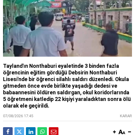
Tayland'ın Nonthaburi eyaletinde 3 binden fazla
öğrencinin eğitim gördüğü Debsirin Nonthaburi
Lisesi'nde bir öğrenci silahlı saldırı düzenledi. Okula
gitmeden önce evde birlikte yaşadığı dedesi ve
babaannesini öldüren saldırgan, okul koridorlarında
5 öğretmeni katledip 22 kişiyi yaraladıktan sonra ölü
olarak ele geçirildi.
07/08/2026 17:45
KARAR