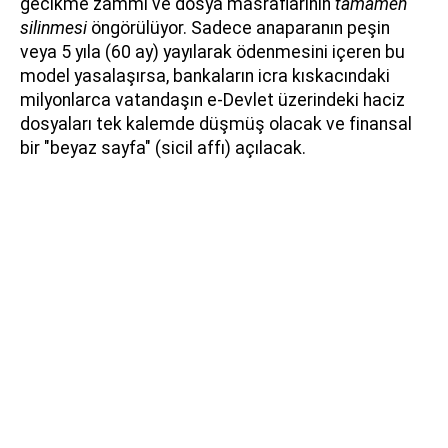
gecikme zammı ve dosya masraflarının
tamamen
silinmesi
öngörülüyor. Sadece anaparanın peşin
veya 5 yıla (60 ay) yayılarak ödenmesini içeren bu
model yasalaşırsa, bankaların icra kıskacındaki
milyonlarca vatandaşın e-Devlet üzerindeki haciz
dosyaları tek kalemde düşmüş olacak ve finansal
bir "beyaz sayfa" (sicil affı) açılacak.