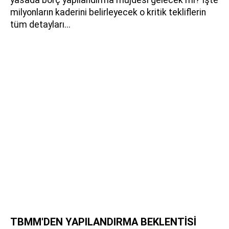
yasada borç yapılandırma müjdesi gelecek mi? İşte
milyonların kaderini belirleyecek o kritik tekliflerin
tüm detayları...
TBMM'DEN YAPILANDIRMA BEKLENTİSİ