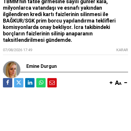
TBMM'nin tatile girmesine sayılı günler kala,
milyonlarca vatandaşı ve esnafı yakından
ilgilendiren kredi kartı faizlerinin silinmesi ile
BAĞKUR/SGK prim borcu yapılandırma teklifleri
komisyonlarda onay bekliyor. İcra takibindeki
borçların faizlerinin silinip anaparanın
taksitlendirilmesi gündemde.
07/08/2026 17:49
KARAR
Emine Durgun