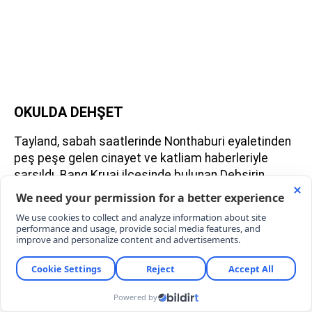
OKULDA DEHŞET
Tayland, sabah saatlerinde Nonthaburi eyaletinden
peş peşe gelen cinayet ve katliam haberleriyle
sarsıldı. Bang Kruai ilçesinde bulunan Debsirin
Nonthaburi Lisesi, akılalmaz bir silahlı saldırının
hedefi oldu. Kendi okuluna çantasında bir
cephanelikle giren öğrenci, rastgele ateş açarak
eğitim yuvasını savaş alanına çevirdi. Korkunç
olayda 5 öğretmen yaşamını yitirirken, 9'u ağır
olmak üzere toplam 22 kişi yaralandı.