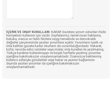
İÇERİK VE ONAY KURALLARI:
KARAR Gazetesi yorum sütunları ifade
hürriyetinin kullanımı için vardır. Sayfalarımız, temel insan haklarına,
hukuka, inanca ve farklı fikirlere saygı temelinde ve demokratik
değerler çerçevesinde yazılan yorumlara açıktır. Yorumların içerik ve
imla kalitesi gazete kadar okurların da sorumluluğundadır. Hakaret,
küfür, rencide edici cümleler veya imalar, imla kuralları ile yazılmamış,
Türkçe karakter kullanılmayan ve büyük harflerle yazılmış yorumlar
içeriğine bakılmaksızın onaylanmamaktadır. Özensizce belirlenmiş
kullanıcı adlarıyla gönderilen veya haber ve yazının bağlamının
dışında yazılan yorumlar da içeriğine bakılmaksızın
onaylanmamaktadır.