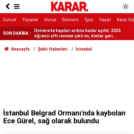
En sıcak saatlerde çalışma kısıtlansın
Üniversite kapıları ardına kadar açıldı: 2026
Güncel
Yazarlar
Dünya
Ekonomi
Spor
Hayat
Karar Vi
öğrenci affı resmen çıktı mı, kimler geri
dönebilecek?
Çorum'da akrabalar arasında 'kız kaçırma'
SON DAKİKA :
kavgası
'Siyasi iradeyi ortaya koydular'
Anasayfa
Şehir Haberleri
İstanbul
'Sadece silah bırakmak yetmez'
Başpehlivan Serhat Elvan'a akaryakıt
istasyonunda saldırı
Kullanılmayan hizmetin faturası da geldi
Erbakan: Mekke Anlaşması Türkiye’yi sorunun
parçası haline getirebilir
İstanbul Belgrad Ormanı'nda kaybolan
Ece Gürel, sağ olarak bulundu