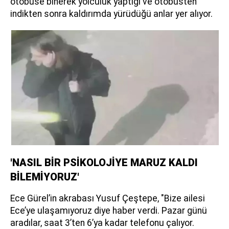
otobüse binerek yolculuk yaptığı ve otobüsten
indikten sonra kaldırımda yürüdüğü anlar yer alıyor.
'NASIL BİR PSİKOLOJİYE MARUZ KALDI
BİLEMİYORUZ'
Ece Gürel’in akrabası Yusuf Çeştepe, "Bize ailesi
Ece’ye ulaşamıyoruz diye haber verdi. Pazar günü
aradılar, saat 3’ten 6’ya kadar telefonu çalıyor.