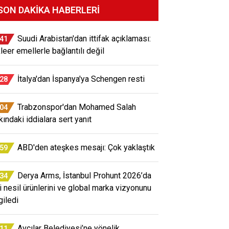
SON DAKIKA HABERLERI
Suudi Arabistan'dan ittifak açıklaması:
:41
leer emellerle bağlantılı değil
İtalya'dan İspanya'ya Schengen resti
:28
Trabzonspor'dan Mohamed Salah
:04
kındaki iddialara sert yanıt
ABD'den ateşkes mesajı: Çok yaklaştık
:59
Derya Arms, İstanbul Prohunt 2026’da
:34
i nesil ürünlerini ve global marka vizyonunu
giledi
Avcılar Belediyesi’ne yönelik
:11