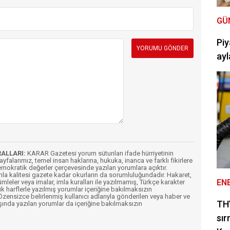
GÜ
Piy
ayl
RALLARI:
KARAR Gazetesi yorum sütunları ifade hürriyetinin
Sayfalarımız, temel insan haklarına, hukuka, inanca ve farklı fikirlere
mokratik değerler çerçevesinde yazılan yorumlara açıktır.
imla kalitesi gazete kadar okurların da sorumluluğundadır. Hakaret,
EN
ümleler veya imalar, imla kuralları ile yazılmamış, Türkçe karakter
k harflerle yazılmış yorumlar içeriğine bakılmaksızın
ensizce belirlenmiş kullanıcı adlarıyla gönderilen veya haber ve
THY
şında yazılan yorumlar da içeriğine bakılmaksızın
sır