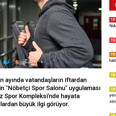
19
Nük
19
19
hak
18
n ayında vatandaşların iftardan
çin "Nöbetçi Spor Salonu" uygulaması
18
z Spor Kompleksi'nde hayata
yen
ser
ardan büyük ilgi görüyor.
18