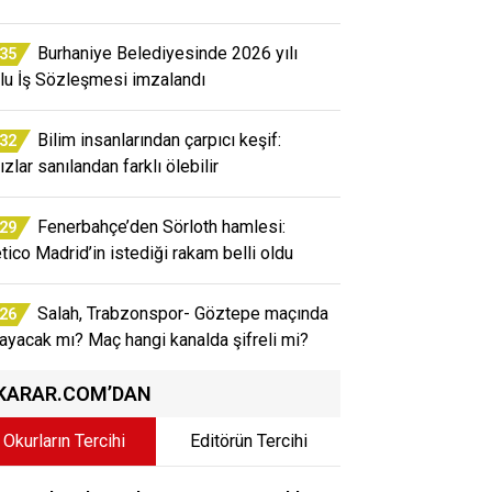
Burhaniye Belediyesinde 2026 yılı
:35
lu İş Sözleşmesi imzalandı
Bilim insanlarından çarpıcı keşif:
:32
ızlar sanılandan farklı ölebilir
Fenerbahçe’den Sörloth hamlesi:
:29
etico Madrid’in istediği rakam belli oldu
Salah, Trabzonspor- Göztepe maçında
:26
ayacak mı? Maç hangi kanalda şifreli mi?
KARAR.COM’DAN
Okurların Tercihi
Editörün Tercihi