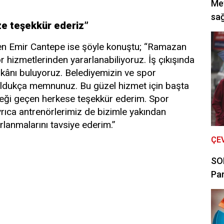
Met
sağ
ze teşekkür ederiz”
 Emir Cantepe ise şöyle konuştu; “Ramazan
hizmetlerinden yararlanabiliyoruz. İş çıkışında
mkânı buluyoruz. Belediyemizin ve spor
dukça memnunuz. Bu güzel hizmet için başta
eği geçen herkese teşekkür ederim. Spor
Ayrıca antrenörlerimiz de bizimle yakından
rlanmalarını tavsiye ederim.”
ÇE
SON
Par