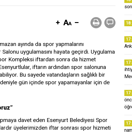
sor
18
17
amazan ayında da spor yapmalarını
Ank
r Salonu uygulamasını hayata geçirdi. Uygulama
r Kompleksi iftardan sonra da hizmet
17
nyurtlular, iftarın ardından spor salonuna
iht
biliyor. Bu sayede vatandaşların sağlıklı bir
Mec
deniyle gün içinde spor yapamayanlar için de
17
önc
oruz”
öğr
 yapmaya davet eden Esenyurt Belediyesi Spor
17
rdır üyelerimizden iftar sonrası spor hizmeti
na