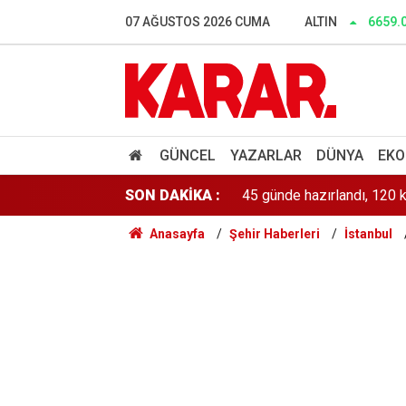
Adliye'de panik: Silahlı kiş
07 AĞUSTOS 2026 CUMA
ALTIN
6659.
Kan donduran katliam! Lis
Anlaşma sonrası liderler
45 günde hazırlandı, 120 k
GÜNCEL
YAZARLAR
DÜNYA
EKO
SON DAKİKA :
Sapanca Gölü’nde su seviy
Anasayfa
Şehir Haberleri
İstanbul
50 ülkeden genç coğrafyac
Miniklere Papatya’dan çoc