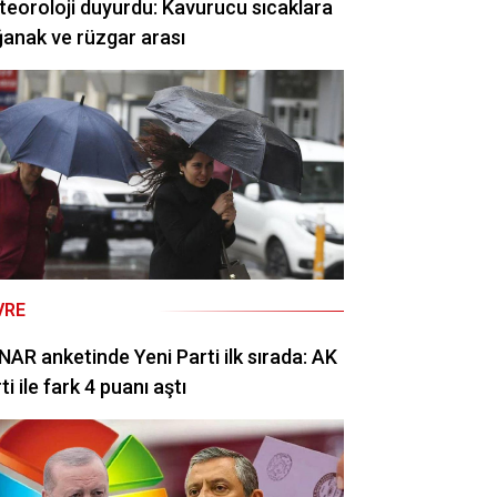
eoroloji duyurdu: Kavurucu sıcaklara
anak ve rüzgar arası
VRE
AR anketinde Yeni Parti ilk sırada: AK
ti ile fark 4 puanı aştı