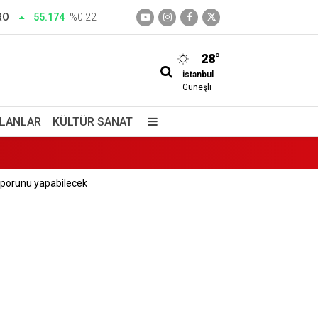
RO
55.174
%0.22
enini katletti
28°
İstanbul
Güneşli
İLANLAR
KÜLTÜR SANAT
sporunu yapabilecek