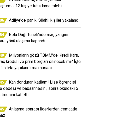
uşturma: 12 kişiye tutuklama talebi
Adliye'de panik: Silahlı kişiler yakalandı
:06
Bolu Dağı Tüneli’nde araç yangını:
:54
ara yönü ulaşıma kapandı
Milyonların gözü TBMM'de: Kredi kartı,
:49
iyaç kredisi ve prim borçları silinecek mi? İşte
lis'teki yapılandırma masası
Kan donduran katliam! Lise öğrencisi
:45
e dedesi ve babaannesini, sonra okuldaki 5
etmenini katletti
Anlaşma sonrası liderlerden cemaatle
:45
maz