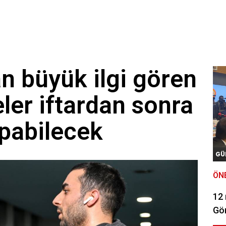
n büyük ilgi gören
ler iftardan sonra
pabilecek
GÜ
ÖN
12
Gör