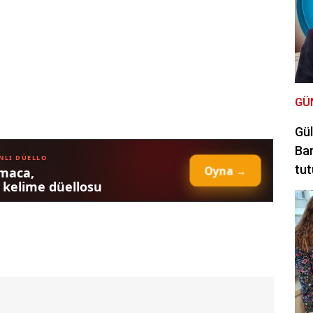
GÜ
Gül
Bar
tut