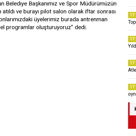
olsun Belediye Başkanımız ve Spor Müdürümüzün
 atıldı ve burayı pilot salon olarak iftar sonrası
17
onlarımızdaki üyelerimiz burada antrenman
Top
el programlar oluşturuyoruz” dedi.
17
Yıld
17
Atl
17
oyn