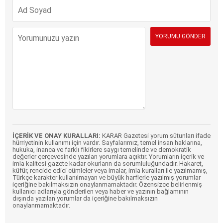
İÇERİK VE ONAY KURALLARI:
KARAR Gazetesi yorum sütunları ifade
hürriyetinin kullanımı için vardır. Sayfalarımız, temel insan haklarına,
hukuka, inanca ve farklı fikirlere saygı temelinde ve demokratik
değerler çerçevesinde yazılan yorumlara açıktır. Yorumların içerik ve
imla kalitesi gazete kadar okurların da sorumluluğundadır. Hakaret,
küfür, rencide edici cümleler veya imalar, imla kuralları ile yazılmamış,
Türkçe karakter kullanılmayan ve büyük harflerle yazılmış yorumlar
içeriğine bakılmaksızın onaylanmamaktadır. Özensizce belirlenmiş
kullanıcı adlarıyla gönderilen veya haber ve yazının bağlamının
dışında yazılan yorumlar da içeriğine bakılmaksızın
onaylanmamaktadır.