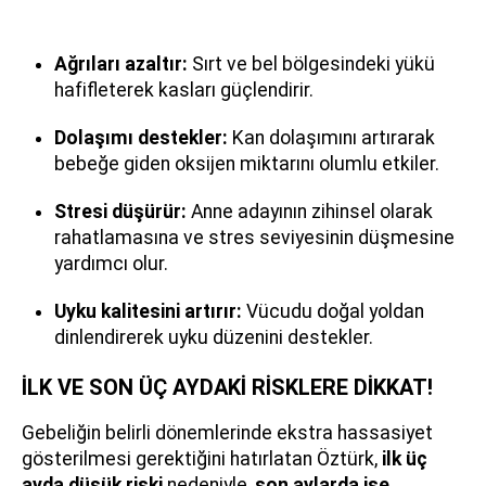
Ağrıları azaltır:
Sırt ve bel bölgesindeki yükü
hafifleterek kasları güçlendirir.
Dolaşımı destekler:
Kan dolaşımını artırarak
bebeğe giden oksijen miktarını olumlu etkiler.
Stresi düşürür:
Anne adayının zihinsel olarak
rahatlamasına ve stres seviyesinin düşmesine
yardımcı olur.
Uyku kalitesini artırır:
Vücudu doğal yoldan
dinlendirerek uyku düzenini destekler.
İLK VE SON ÜÇ AYDAKİ RİSKLERE DİKKAT!
Gebeliğin belirli dönemlerinde ekstra hassasiyet
gösterilmesi gerektiğini hatırlatan Öztürk,
ilk üç
ayda düşük riski
nedeniyle,
son aylarda ise