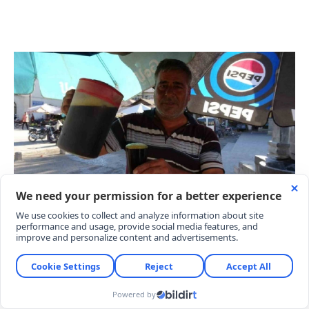
SUDAN DAHA ÇOK TÜKETİLİYOR
Yaz sıcaklarında serinlemeyi isteyenlerin ilk tercihi
olan meyan şerbetinin kentte adeta sudan daha
çok tüketildiği biliniyor. Doğal içeriği ve ferahlatıcı
yönüyle dikkat çeken şerbet, yaz sezonunda kentin