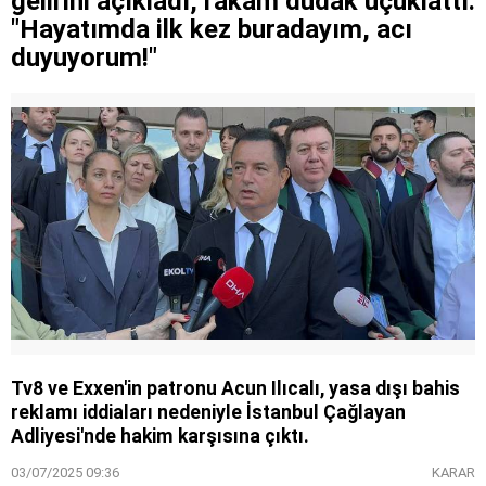
gelirini açıkladı, rakam dudak uçuklattı:
"Hayatımda ilk kez buradayım, acı
duyuyorum!"
Tv8 ve Exxen'in patronu Acun Ilıcalı, yasa dışı bahis
reklamı iddiaları nedeniyle İstanbul Çağlayan
Adliyesi'nde hakim karşısına çıktı.
03/07/2025 09:36
KARAR