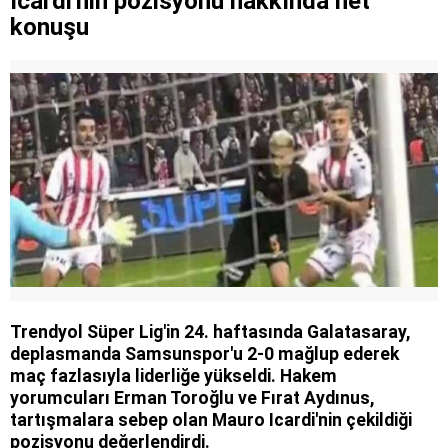
Icardi'nin pozisyonu hakkında net
konuşu
Trendyol Süper Lig'in 24. haftasında Galatasaray,
deplasmanda Samsunspor'u 2-0 mağlup ederek
maç fazlasıyla liderliğe yükseldi. Hakem
yorumcuları Erman Toroğlu ve Fırat Aydınus,
tartışmalara sebep olan Mauro Icardi'nin çekildiği
pozisyonu değerlendirdi.