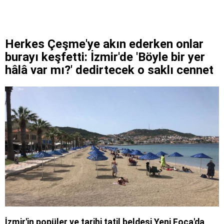
Herkes Çeşme'ye akın ederken onlar
burayı keşfetti: İzmir'de 'Böyle bir yer
hâlâ var mı?' dedirtecek o saklı cennet
İzmir'in popüler ve tarihi tatil beldesi Yeni Foça'da