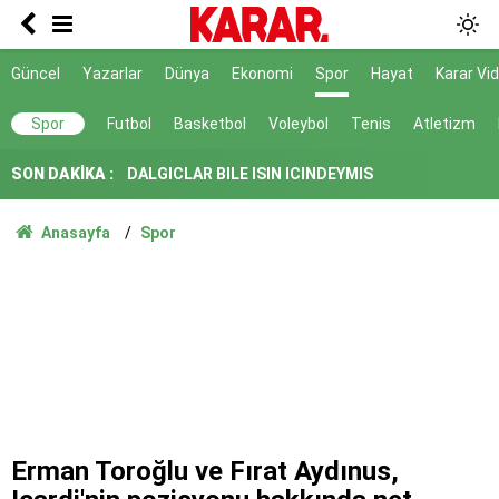
Poyraz lezzetine lezzet katıyor!
Herkes Çeşme'ye akın ederken onlar burayı
Güncel
Yazarlar
Dünya
Ekonomi
Spor
Hayat
Karar Vi
keşfetti: İzmir'de 'Böyle bir yer hâlâ var mı?'
dedirtecek o saklı cennet
DALGICLAR BILE ISIN ICINDEYMIS
Spor
Futbol
Basketbol
Voleybol
Tenis
Atletizm
SON DAKİKA :
AK Parti ile fark 4 puanı aştı
Tahliye edilen Çaykara’dan ilk açıklama: İçimiz
Anasayfa
Spor
buruk
Cezayir demiryolu tekeri ihtiyacını 5 yıl boyunca
KARDEMİR karşılayacak
Ferman padişahınsa meydanlar bizimdir
Farklılıklarımız bizi yekvücut kılacak
Dışarıda nefes alınamıyor ama buraya giren
mont arıyor
Erman Toroğlu ve Fırat Aydınus,