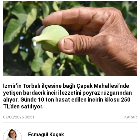
İzmir’in Torbalı ilçesine bağlı Çapak Mahallesi’nde
yetişen bardacık inciri lezzetini poyraz rüzgarından
alıyor. Günde 10 ton hasat edilen incirin kilosu 250
TL’den satılıyor.
07/08/2026 00:51
KARAR
Esmagül Koçak