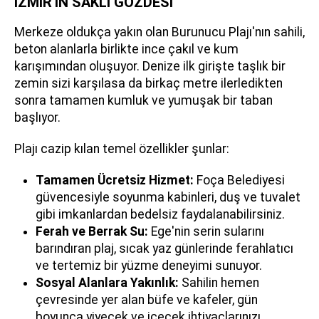
İZMİR'İN SAKLI GÖZDESİ
Merkeze oldukça yakın olan Burunucu Plajı'nın sahili,
beton alanlarla birlikte ince çakıl ve kum
karışımından oluşuyor. Denize ilk girişte taşlık bir
zemin sizi karşılasa da birkaç metre ilerledikten
sonra tamamen kumluk ve yumuşak bir taban
başlıyor.
Plajı cazip kılan temel özellikler şunlar:
Tamamen Ücretsiz Hizmet:
Foça Belediyesi
güvencesiyle soyunma kabinleri, duş ve tuvalet
gibi imkanlardan bedelsiz faydalanabilirsiniz.
Ferah ve Berrak Su:
Ege'nin serin sularını
barındıran plaj, sıcak yaz günlerinde ferahlatıcı
ve tertemiz bir yüzme deneyimi sunuyor.
Sosyal Alanlara Yakınlık:
Sahilin hemen
çevresinde yer alan büfe ve kafeler, gün
boyunca yiyecek ve içecek ihtiyaçlarınızı