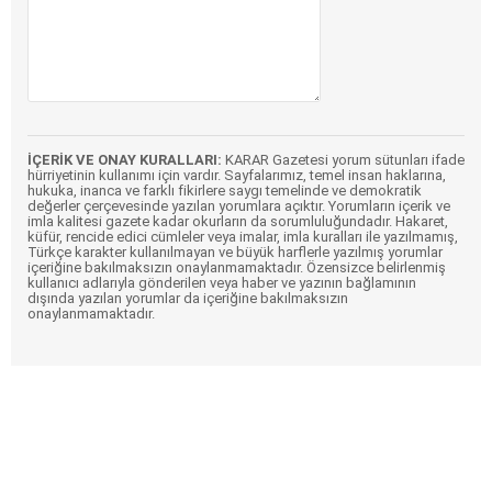
İÇERİK VE ONAY KURALLARI:
KARAR Gazetesi yorum sütunları ifade
hürriyetinin kullanımı için vardır. Sayfalarımız, temel insan haklarına,
hukuka, inanca ve farklı fikirlere saygı temelinde ve demokratik
değerler çerçevesinde yazılan yorumlara açıktır. Yorumların içerik ve
imla kalitesi gazete kadar okurların da sorumluluğundadır. Hakaret,
küfür, rencide edici cümleler veya imalar, imla kuralları ile yazılmamış,
Türkçe karakter kullanılmayan ve büyük harflerle yazılmış yorumlar
içeriğine bakılmaksızın onaylanmamaktadır. Özensizce belirlenmiş
kullanıcı adlarıyla gönderilen veya haber ve yazının bağlamının
dışında yazılan yorumlar da içeriğine bakılmaksızın
onaylanmamaktadır.