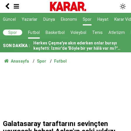
Tayfun Kahraman’dan kızı Vera’ya doğum günü
mesajı
Poyraz lezzetine lezzet katıyor!
Güncel
Yazarlar
Dünya
Ekonomi
Spor
Hayat
Karar Vi
Herkes Çeşme'ye akın ederken onlar burayı
Spor
Futbol
Basketbol
Voleybol
Tenis
Atletizm
keşfetti: İzmir'de 'Böyle bir yer hâlâ var mı?'
dedirtecek o saklı cennet
SON DAKİKA :
DALGICLAR BILE ISIN ICINDEYMIS
AK Parti ile fark 4 puanı aştı
Anasayfa
Spor
Futbol
Tahliye edilen Çaykara’dan ilk açıklama: İçimiz
buruk
Cezayir demiryolu tekeri ihtiyacını 5 yıl boyunca
KARDEMİR karşılayacak
Ferman padişahınsa meydanlar bizimdir
Farklılıklarımız bizi yekvücut kılacak
Galatasaray taraftarını sevinçten