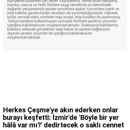
hürriyetinin kullanımı için vardır. Sayfalarımız, temel insan haklarına,
hukuka, inanca ve farklı fikirlere saygı temelinde ve demokratik
değerler çerçevesinde yazılan yorumlara açıktır. Yorumların içerik ve
imla kalitesi gazete kadar okurların da sorumluluğundadır. Hakaret,
küfür, rencide edici cümleler veya imalar, imla kuralları ile yazılmamış,
Türkçe karakter kullanılmayan ve büyük harflerle yazılmış yorumlar
içeriğine bakılmaksızın onaylanmamaktadır. Özensizce belirlenmiş
kullanıcı adlarıyla gönderilen veya haber ve yazının bağlamının
dışında yazılan yorumlar da içeriğine bakılmaksızın
onaylanmamaktadır.
Herkes Çeşme'ye akın ederken onlar
burayı keşfetti: İzmir'de 'Böyle bir yer
hâlâ var mı?' dedirtecek o saklı cennet