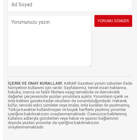
İÇERİK VE ONAY KURALLARI:
KARAR Gazetesi yorum sütunları ifade
hürriyetinin kullanımı için vardır. Sayfalarımız, temel insan haklarına,
hukuka, inanca ve farklı fikirlere saygı temelinde ve demokratik
değerler çerçevesinde yazılan yorumlara açıktır. Yorumların içerik ve
imla kalitesi gazete kadar okurların da sorumluluğundadır. Hakaret,
küfür, rencide edici cümleler veya imalar, imla kuralları ile yazılmamış,
Türkçe karakter kullanılmayan ve büyük harflerle yazılmış yorumlar
içeriğine bakılmaksızın onaylanmamaktadır. Özensizce belirlenmiş
kullanıcı adlarıyla gönderilen veya haber ve yazının bağlamının
dışında yazılan yorumlar da içeriğine bakılmaksızın
onaylanmamaktadır.