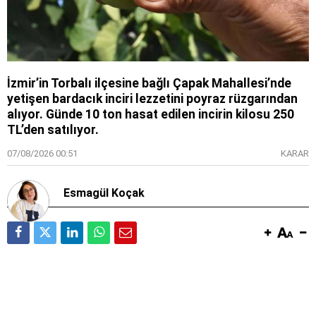
İzmir’in Torbalı ilçesine bağlı Çapak Mahallesi’nde
yetişen bardacık inciri lezzetini poyraz rüzgarından
alıyor. Günde 10 ton hasat edilen incirin kilosu 250
TL’den satılıyor.
07/08/2026 00:51
KARAR
Esmagül Koçak