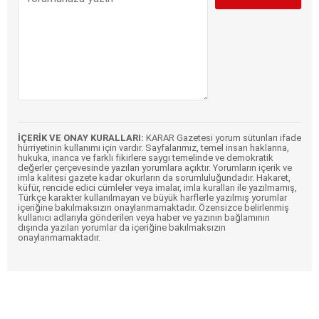
İÇERİK VE ONAY KURALLARI:
KARAR Gazetesi yorum sütunları ifade
hürriyetinin kullanımı için vardır. Sayfalarımız, temel insan haklarına,
hukuka, inanca ve farklı fikirlere saygı temelinde ve demokratik
değerler çerçevesinde yazılan yorumlara açıktır. Yorumların içerik ve
imla kalitesi gazete kadar okurların da sorumluluğundadır. Hakaret,
küfür, rencide edici cümleler veya imalar, imla kuralları ile yazılmamış,
Türkçe karakter kullanılmayan ve büyük harflerle yazılmış yorumlar
içeriğine bakılmaksızın onaylanmamaktadır. Özensizce belirlenmiş
kullanıcı adlarıyla gönderilen veya haber ve yazının bağlamının
dışında yazılan yorumlar da içeriğine bakılmaksızın
onaylanmamaktadır.