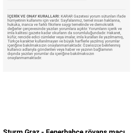
İÇERİK VE ONAY KURALLARI:
KARAR Gazetesi yorum sütunları ifade
hürriyetinin kullanımı için vardır. Sayfalarımız, temel insan haklarına,
hukuka, inanca ve farklı fikirlere saygı temelinde ve demokratik
değerler çerçevesinde yazılan yorumlara açıktır. Yorumların içerik ve
imla kalitesi gazete kadar okurların da sorumluluğundadır. Hakaret,
küfür, rencide edici cümleler veya imalar, imla kuralları ile yazılmamış,
Türkçe karakter kullanılmayan ve büyük harflerle yazılmış yorumlar
içeriğine bakılmaksızın onaylanmamaktadır. Özensizce belirlenmiş
kullanıcı adlarıyla gönderilen veya haber ve yazının bağlamının
dışında yazılan yorumlar da içeriğine bakılmaksızın
onaylanmamaktadır.
Sturm Graz - Fenerbahçe rövanş maçı