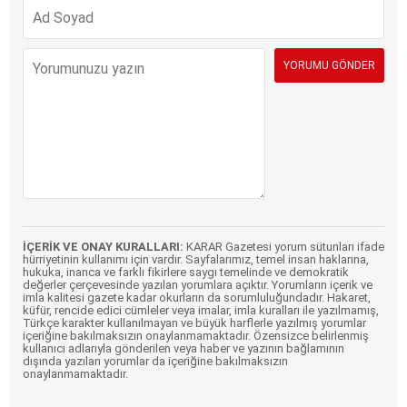
İÇERİK VE ONAY KURALLARI:
KARAR Gazetesi yorum sütunları ifade
hürriyetinin kullanımı için vardır. Sayfalarımız, temel insan haklarına,
hukuka, inanca ve farklı fikirlere saygı temelinde ve demokratik
değerler çerçevesinde yazılan yorumlara açıktır. Yorumların içerik ve
imla kalitesi gazete kadar okurların da sorumluluğundadır. Hakaret,
küfür, rencide edici cümleler veya imalar, imla kuralları ile yazılmamış,
Türkçe karakter kullanılmayan ve büyük harflerle yazılmış yorumlar
içeriğine bakılmaksızın onaylanmamaktadır. Özensizce belirlenmiş
kullanıcı adlarıyla gönderilen veya haber ve yazının bağlamının
dışında yazılan yorumlar da içeriğine bakılmaksızın
onaylanmamaktadır.