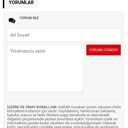
YORUMLAR
YORUM YAZ
İÇERİK VE ONAY KURALLARI:
KARAR Gazetesi yorum sütunları ifade
hürriyetinin kullanımı için vardır. Sayfalarımız, temel insan haklarına,
hukuka, inanca ve farklı fikirlere saygı temelinde ve demokratik
değerler çerçevesinde yazılan yorumlara açıktır. Yorumların içerik ve
imla kalitesi gazete kadar okurların da sorumluluğundadır. Hakaret,
küfür, rencide edici cümleler veya imalar, imla kuralları ile yazılmamış,