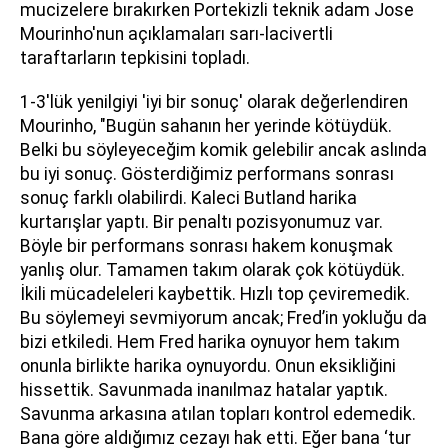
mucizelere bırakırken Portekizli teknik adam Jose
Mourinho'nun açıklamaları sarı-lacivertli
taraftarların tepkisini topladı.
1-3'lük yenilgiyi 'iyi bir sonuç' olarak değerlendiren
Mourinho, "Bugün sahanın her yerinde kötüydük.
Belki bu söyleyeceğim komik gelebilir ancak aslında
bu iyi sonuç. Gösterdiğimiz performans sonrası
sonuç farklı olabilirdi. Kaleci Butland harika
kurtarışlar yaptı. Bir penaltı pozisyonumuz var.
Böyle bir performans sonrası hakem konuşmak
yanlış olur. Tamamen takım olarak çok kötüydük.
İkili mücadeleleri kaybettik. Hızlı top çeviremedik.
Bu söylemeyi sevmiyorum ancak; Fred’in yokluğu da
bizi etkiledi. Hem Fred harika oynuyor hem takım
onunla birlikte harika oynuyordu. Onun eksikliğini
hissettik. Savunmada inanılmaz hatalar yaptık.
Savunma arkasına atılan topları kontrol edemedik.
Bana göre aldığımız cezayı hak etti. Eğer bana ‘tur