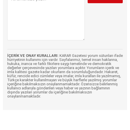
İÇERİK VE ONAY KURALLARI:
KARAR Gazetesi yorum sütunları ifade
hürriyetinin kullanımı için vardır. Sayfalarımız, temel insan haklarına,
hukuka, inanca ve farklı fikirlere saygı temelinde ve demokratik
değerler çerçevesinde yazılan yorumlara açıktır. Yorumların içerik ve
imla kalitesi gazete kadar okurların da sorumluluğundadır. Hakaret,
küfür, rencide edici cümleler veya imalar, imla kuralları ile yazılmamış,
Türkçe karakter kullanılmayan ve büyük harflerle yazılmış yorumlar
içeriğine bakılmaksızın onaylanmamaktadır. Özensizce belirlenmiş
kullanıcı adlarıyla gönderilen veya haber ve yazının bağlamının
dışında yazılan yorumlar da içeriğine bakılmaksızın
onaylanmamaktadır.