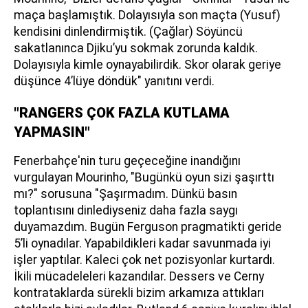
maça başlamıştık. Dolayısıyla son maçta (Yusuf)
kendisini dinlendirmiştik. (Çağlar) Söyüncü
sakatlanınca Djiku’yu sokmak zorunda kaldık.
Dolayısıyla kimle oynayabilirdik. Skor olarak geriye
düşünce 4’lüye döndük" yanıtını verdi.
"RANGERS ÇOK FAZLA KUTLAMA
YAPMASIN"
Fenerbahçe'nin turu geçeceğine inandığını
vurgulayan Mourinho, "Bugünkü oyun sizi şaşırttı
mı?" sorusuna "Şaşırmadım. Dünkü basın
toplantısını dinlediyseniz daha fazla saygı
duyamazdım. Bugün Ferguson pragmatikti geride
5’li oynadılar. Yapabildikleri kadar savunmada iyi
işler yaptılar. Kaleci çok net pozisyonlar kurtardı.
İkili mücadeleleri kazandılar. Dessers ve Cerny
kontrataklarda sürekli bizim arkamıza attıkları