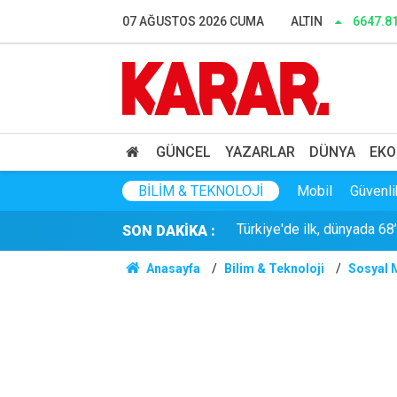
50 ülkeden genç coğrafyac
07 AĞUSTOS 2026 CUMA
ALTIN
6647.8
İran'dan Türkiye-Suudi Arab
Miniklere Papatya’dan çoc
12 maddelik çözüm kanun
GÜNCEL
YAZARLAR
DÜNYA
EKO
Türkiye'de ilk, dünyada 68
BILIM & TEKNOLOJI
Mobil
Güvenli
SON DAKİKA :
CHP’de bir istifa daha: Te
Anasayfa
Bilim & Teknoloji
Sosyal 
Yavuz Nazlıgül kimdir? Ha
Meteoroloji'den uyarı: Ma