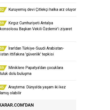
Kuruyemiş devi Çitlekçi halka arz oluyor
:02
Kırgız Cumhuriyeti Antalya
:59
konsolosu Başkan Vekili Özdemir’i ziyaret
İran'dan Türkiye-Suudi Arabistan-
:59
stan ittifakına 'güvenlik' tepkisi
Miniklere Papatya’dan çocuklara
:59
luluk dolu buluşma
Araştırma: Dünya'da yaşam iki kez
:45
lamış olabilir
KARAR.COM’DAN