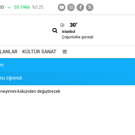
RO
55.1966
%0.25
30°
İstanbul
Çoğunlukla güneşli
İLANLAR
KÜLTÜR SANAT
unu öğrendi
im
 deneyimini kökünden değiştirecek
i!