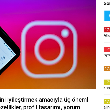
Gör
17
Atl
17
oyn
17
17
koş
ini iyileştirmek amacıyla üç önemli
17
zellikler, profil tasarımı, yorum
alı