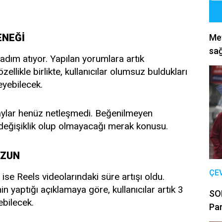
ENEĞİ
Met
sağ
 adım atıyor. Yapılan yorumlara artık
llikle birlikte, kullanıcılar olumsuz buldukları
yebilecek.
detaylar henüz netleşmedi. Beğenilmeyen
değişiklik olup olmayacağı merak konusu.
UZUN
ÇE
ise Reels videolarındaki süre artışı oldu.
 yaptığı açıklamaya göre, kullanıcılar artık 3
SON
ebilecek.
Par