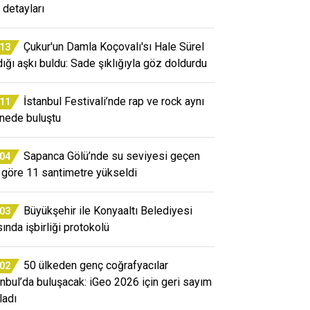
 detayları
Çukur'un Damla Koçovalı'sı Hale Sürel
:13
dığı aşkı buldu: Sade şıklığıyla göz doldurdu
İstanbul Festivali’nde rap ve rock aynı
:11
nede buluştu
Sapanca Gölü’nde su seviyesi geçen
:04
a göre 11 santimetre yükseldi
Büyükşehir ile Konyaaltı Belediyesi
:03
sında işbirliği protokolü
50 ülkeden genç coğrafyacılar
:02
anbul’da buluşacak: iGeo 2026 için geri sayım
ladı