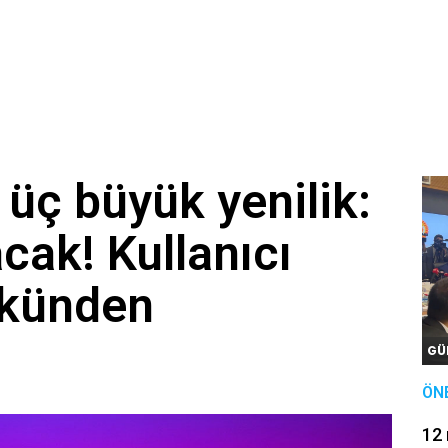
üç büyük yenilik:
acak! Kullanıcı
ökünden
GÜ
ÖN
12