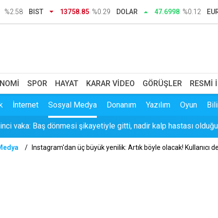
ılar İstanbul’da buluşacak: iGeo 2026 için geri sayım başladı
1
%2.58
BIST
13758.85
%0.29
DOLAR
47.6998
%0.12
EU
istan-Pakistan ittifakına 'güvenlik' tepkisi
uklara mutluluk dolu buluşma
u komisyonda: Görüşme öncesi kapıda gerilim
NOMI
SPOR
HAYAT
KARAR VIDEO
GÖRÜŞLER
RESMI 
’inci vaka: Baş dönmesi şikayetiyle gitti, nadir kalp hastası olduğ
k
İnternet
Sosyal Medya
Donanım
Yazılım
Oyun
Bil
pebaşı Belediye Başkanı Ataç Yeni Parti’ye katıldı
Medya
Instagram'dan üç büyük yenilik: Artık böyle olacak! Kullanıcı
kkındaki 'DHKP-C' iddialarına doğrulama platformundan yanıt geld
rmara’da pazar günü sağanak bekleniyor