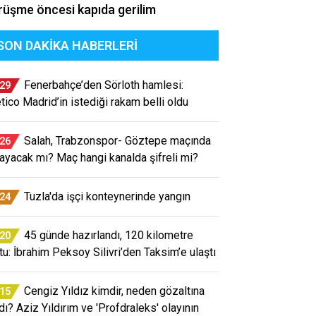
üşme öncesi kapıda gerilim
SON DAKIKA HABERLERI
Fenerbahçe’den Sörloth hamlesi:
:29
etico Madrid’in istediği rakam belli oldu
Salah, Trabzonspor- Göztepe maçında
:26
ayacak mı? Maç hangi kanalda şifreli mi?
Tuzla'da işçi konteynerinde yangın
:24
45 günde hazırlandı, 120 kilometre
:20
tu: İbrahim Peksoy Silivri’den Taksim’e ulaştı
Cengiz Yıldız kimdir, neden gözaltına
:15
ndı? Aziz Yıldırım ve 'Profdraleks' olayının