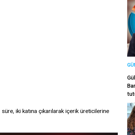
GÜ
Gül
Bar
tut
üre, iki katına çıkarılarak içerik üreticilerine