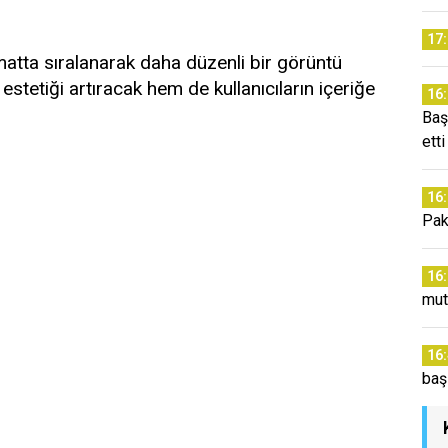
17
matta sıralanarak daha düzenli bir görüntü
estetiği artıracak hem de kullanıcıların içeriğe
16
Baş
etti
16
Paki
16
mut
16
baş