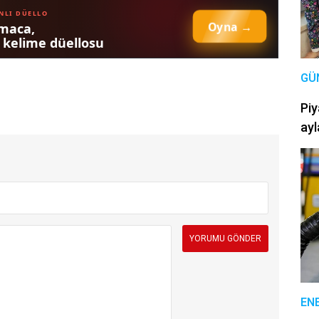
GÜ
Piy
ayl
EN