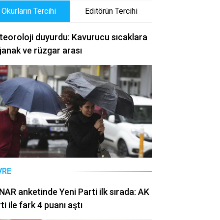
Okurların Tercihi
Editörün Tercihi
eoroloji duyurdu: Kavurucu sıcaklara
anak ve rüzgar arası
VRE
AR anketinde Yeni Parti ilk sırada: AK
ti ile fark 4 puanı aştı