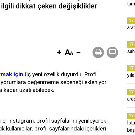
tüm
ilgili dikkat çeken değişiklikler
17
ara
17
sah
17
rmak için
üç yeni özellik duyurdu. Profil
yıl
en, yorumlara beğenmeme seçeneği ekleniyor.
a kadar uzatılabilecek.
17
ara
17
, Instagram, profil sayfalarını yenileyerek
İst
kullanıcılar, profil sayfalarındaki içerikleri
baş