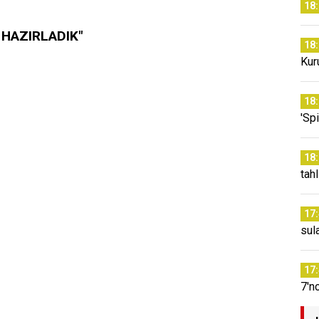
18
 HAZIRLADIK"
18
Kur
18
'Sp
18
tahl
17
sul
17
7'n