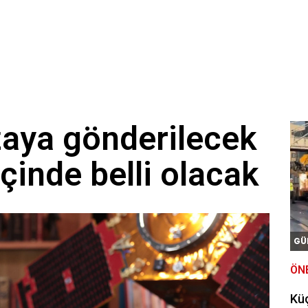
zaya gönderilecek
 içinde belli olacak
GÜ
ÖN
Kü