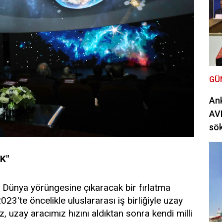
GÜ
Ank
AVM
sö
K"
cı Dünya yörüngesine çıkaracak bir fırlatma
023'te öncelikle uluslararası iş birliğiyle uzay
 uzay aracımız hızını aldıktan sonra kendi milli