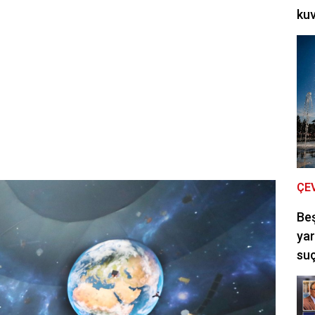
kuv
ÇE
Be
yar
suç