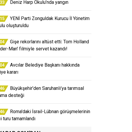
Deniz Harp Okulu’nda yangın
:33
YENİ Parti Zonguldak Kurucu İl Yönetim
:15
ulu oluşturuldu
Gişe rekorlarını altüst etti: Tom Holland
:04
ider-Man' filmiyle servet kazandı!
Avcılar Belediye Başkanı hakkında
:04
iye kararı
Büyükşehir’den Saruhanlı’ya tarımsal
:46
ama desteği
Roma'daki İsrail-Lübnan görüşmelerinin
:46
ci turu tamamlandı