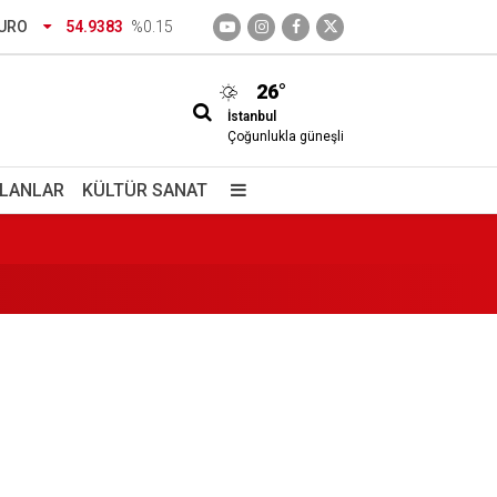
URO
54.9383
%0.15
26°
İstanbul
Çoğunlukla güneşli
 ve Mehmet Ziya Gökalp kimdir?
İLANLAR
KÜLTÜR SANAT