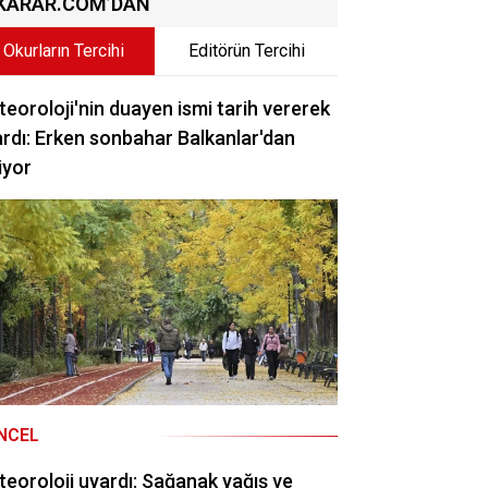
KARAR.COM’DAN
Okurların Tercihi
Editörün Tercihi
eoroloji'nin duayen ismi tarih vererek
rdı: Erken sonbahar Balkanlar'dan
iyor
NCEL
eoroloji uyardı: Sağanak yağış ve