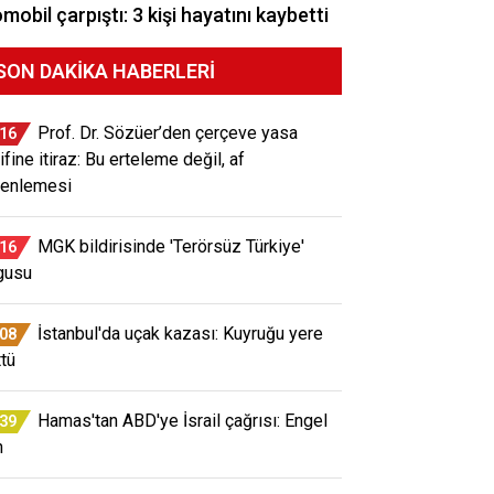
mobil çarpıştı: 3 kişi hayatını kaybetti
SON DAKIKA HABERLERI
Prof. Dr. Sözüer’den çerçeve yasa
:16
ifine itiraz: Bu erteleme değil, af
enlemesi
MGK bildirisinde 'Terörsüz Türkiye'
:16
gusu
İstanbul'da uçak kazası: Kuyruğu yere
:08
ttü
Hamas'tan ABD'ye İsrail çağrısı: Engel
:39
n