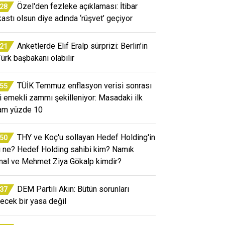
Özel'den fezleke açıklaması: İtibar
:28
kastı olsun diye adında ‘rüşvet’ geçiyor
Anketlerde Elif Eralp sürprizi: Berlin’in
:21
Türk başbakanı olabilir
TÜİK Temmuz enflasyon verisi sonrası
:55
i emekli zammı şekilleniyor: Masadaki ilk
am yüzde 10
THY ve Koç'u sollayan Hedef Holding'in
:50
rı ne? Hedef Holding sahibi kim? Namık
al ve Mehmet Ziya Gökalp kimdir?
DEM Partili Akın: Bütün sorunları
:37
ecek bir yasa değil