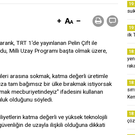
19
sui
19
ilk 
rank, TRT 1'de yayınlanan Pelin Çift ile
u, Milli Uzay Programı başta olmak üzere,
18
yen
rak
leri arasına sokmak, katma değerli üretimle
18
ıza tam bağımsız bir ülke bırakmak istiyorsak
sır
mak mecburiyetindeyiz" ifadesini kullanan
Kem
uluk olduğunu söyledi.
18
iliyetlerin katma değerli ve yüksek teknolojili
çöz
güvenliğin de uzayla ilişkili olduğuna dikkati