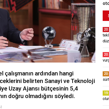
oto
20
tekl
düz
20
vur
sel çalışmanın ardından hangi
20
sür
eklerini belirten Sanayi ve Teknoloji
ye Uzay Ajansı bütçesinin 5,4
19
nın doğru olmadığını söyledi.
olu
A)