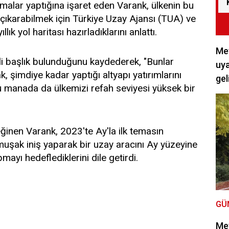
şmalar yaptığına işaret eden Varank, ülkenin bu
ı çıkarabilmek için Türkiye Uzay Ajansı (TUA) ve
ık yol haritası hazırladıklarını anlattı.
Met
li başlık bulunduğunu kaydederek, "Bunlar
uya
, şimdiye kadar yaptığı altyapı yatırımlarını
gel
manada da ülkemizi refah seviyesi yüksek bir
inen Varank, 2023'te Ay'la ilk temasın
muşak iniş yaparak bir uzay aracını Ay yüzeyine
ayı hedeflediklerini dile getirdi.
GÜ
Met