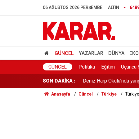
Hamas'tan ABD'ye İsrail ça
06 AĞUSTOS 2026 PERŞEMBE
ALTIN
648
Özel'den fezleke açıklamas
Anketlerde Elif Eralp sürpri
THY ve Koç'u sollayan He
GÜNCEL
YAZARLAR
DÜNYA
EKO
DEM Partili Akın: Bütün so
GÜNCEL
Politika
Eğitim
Üçüncü 
SON DAKİKA :
Deniz Harp Okulu’nda yan
Anasayfa
Güncel
Türkiye
Türkiye
YENİ Parti Zonguldak Kuru
Avcılar Belediye Başkanı h