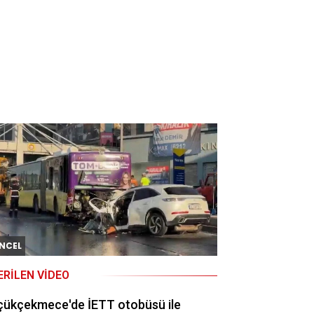
NCEL
ERILEN VIDEO
çükçekmece'de İETT otobüsü ile