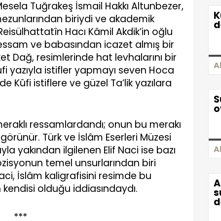
esela Tuğrakeş İsmail Hakkı Altunbezer,
K
 mezunlarından biriydi ve akademik
d
Reisülhattatîn Hacı Kâmil Akdik’in oğlu
ressam ve babasından icazet almış bir
 Dağ, resimlerinde hat levhalarını bir
A
 Kûfi yazıyla istifler yapmayı seven Hoca
e Kûfi istiflere ve güzel Ta’lik yazılara
S
o
meraklı ressamlardandı; onun bu merakı
 görünür. Türk ve İslâm Eserleri Müzesi
a yakından ilgilenen Elif Naci ise bazı
A
ozisyonun temel unsurlarından biri
Naci, İslâm kaligrafisini resimde bu
A
 kendisi olduğu iddiasındaydı.
s
d
***