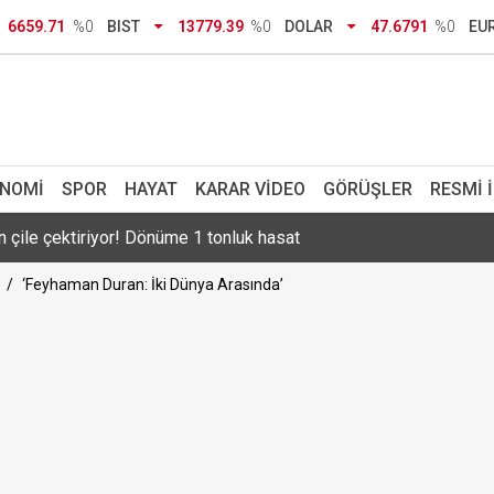
6659.71
%0
BIST
13779.39
%0
DOLAR
47.6791
%0
EU
TL ceza: Turkuvaz Medya’dan “çifte standart” tepkisi
nı İlksen Özalper tutuklandı
ye açıklaması: "Özgürlüğümüz için çerçeve yasaya gerek yok"
NOMI
SPOR
HAYAT
KARAR VIDEO
GÖRÜŞLER
RESMI 
n çile çektiriyor! Dönüme 1 tonluk hasat
Erdem hayatını kaybetti
‘Feyhaman Duran: İki Dünya Arasında’
r! Siyah incirde beklenen hasat başladı
adı! Muş’tan toplanıp tüm Türkiye’ye yollanacak