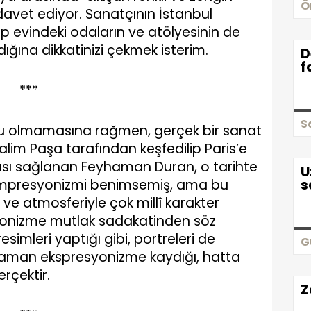
Ö
davet ediyor. Sanatçının İstanbul
ap evindeki odaların ve atölyesinin de
ığına dikkatinizi çekmek isterim.
D
f
***
S
nu olmamasına rağmen, gerçek bir sanat
lim Paşa tarafından keşfedilip Paris’e
ası sağlanan Feyhaman Duran, o tarihte
U
 empresyonizmi benimsemiş, ama bu
s
i ve atmosferiyle çok millî karakter
yonizme mutlak sadakatinden söz
imleri yaptığı gibi, portreleri de
G
 zaman ekspresyonizme kaydığı, hatta
erçektir.
Z