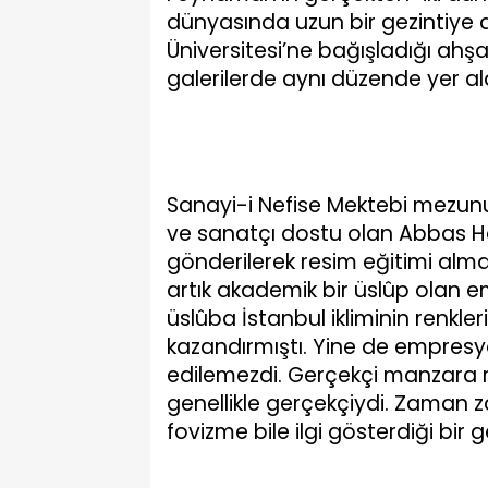
dünyasında uzun bir gezintiye 
Üniversitesi’ne bağışladığı ahş
galerilerde aynı düzende yer ald
Sanayi-i Nefise Mektebi mezu
ve sanatçı dostu olan Abbas Ha
gönderilerek resim eğitimi alm
artık akademik bir üslûp olan
üslûba İstanbul ikliminin renkler
kazandırmıştı. Yine de empres
edilemezdi. Gerçekçi manzara res
genellikle gerçekçiydi. Zaman
fovizme bile ilgi gösterdiği bir g