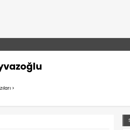
Ayvazoğlu
ıları >