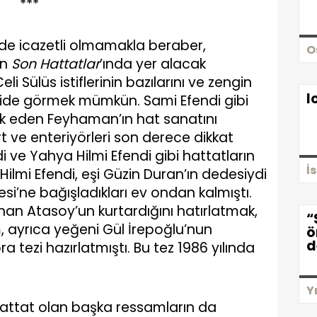
***
 de icazetli olmamakla beraber,
O
ın
Son Hattatlar
’ında yer alacak
li Sülüs istiflerinin bazılarını ve zengin
I
gide görmek mümkün. Sami Efendi gibi
k eden Feyhaman’ın hat sanatını
 ve enteriyörleri son derece dikkat
ndi ve Yahya Hilmi Efendi gibi hattatların
İ
Hilmi Efendi, eşi Güzin Duran’ın dedesiydi
esi’ne bağışladıkları ev ondan kalmıştı.
rhan Atasoy’un kurtardığını hatırlatmak,
“
m, ayrıca yeğeni Gül İrepoğlu’nun
ö
d
tezi hazırlatmıştı. Bu tez 1986 yılında
Y
attat olan başka ressamların da