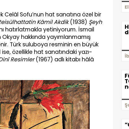
E
k Celâl Sofu’nun hat sanatına özel bir
Reisülhattatin Kâmil Akdik
(1938)
Şeyh
H
ını hatırlatmakla yetiniyorum. İsmail
d
n Okyay hakkında yayımlanmamış
nir. Türk suluboya resminin en büyük
 ise, özellikle hat sanatındaki yazı-
İ
Dinî Resimler
(1967) adlı kitabı hâlâ
F
T
n
Ş
“