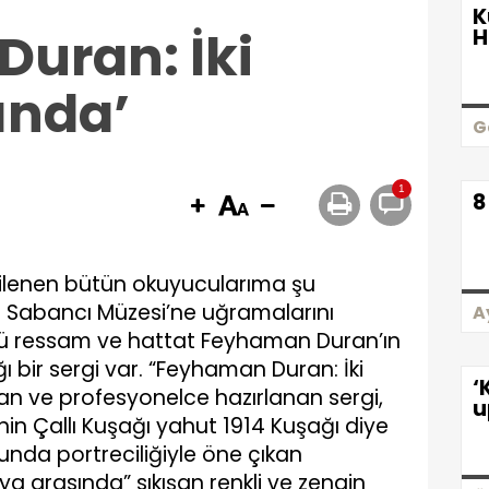
K
uran: İki
H
ında’
G
1
8
gilenen bütün okuyucularıma şu
kıp Sabancı Müzesi’ne uğramalarını
A
kü ressam ve hattat Feyhaman Duran’ın
ğı bir sergi var. “Feyhaman Duran: İki
‘
an ve profesyonelce hazırlanan sergi,
u
inin Çallı Kuşağı yahut 1914 Kuşağı diye
bunda portreciliğiyle öne çıkan
a arasında” sıkışan renkli ve zengin