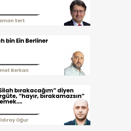
sman Sert
ch bin Ein Berliner
smet Berkan
Silah bırakacağım” diyen
rgüte, “hayır, bırakamazsın”
emek….
ıldıray Oğur