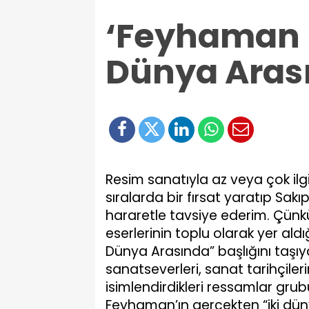
‘Feyhaman D
Dünya Aras
Resim sanatıyla az veya çok il
sıralarda bir fırsat yaratıp Sa
hararetle tavsiye ederim. Çün
eserlerinin toplu olarak yer aldı
Dünya Arasında” başlığını taşıy
sanatseverleri, sanat tarihçiler
isimlendirdikleri ressamlar gru
Feyhaman’ın gerçekten “iki düny