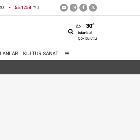
RO
55.1258
%0
30°
İstanbul
Çok bulutlu
İLANLAR
KÜLTÜR SANAT