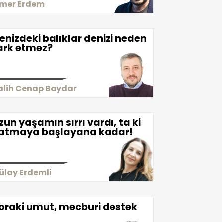
mer Erdem
enizdeki balıklar denizi neden
ark etmez?
alih Cenap Baydar
zun yaşamın sırrı vardı, ta ki
atmaya başlayana kadar!
ülay Erdemli
oraki umut, mecburi destek