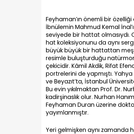
Feyhaman’ın önemli bir özelliği
İbnülemin Mahmud Kemal İnal’
seviyede bir hattat olmasıydı. Ce
hat koleksiyonunu da aynı ser
büyük büyük bir hattattan meş
resimle buluşturduğu natürmort
çekicidir. Kâmil Akdik, Rifat Efe
portrelerini de yapmıştı. Yahya 
ve Beyazıt’ta, İstanbul Üniversit
Bu evin yıkılmaktan Prof. Dr. Nu
kadirşinaslık olur. Nurhan Hanı
Feyhaman Duran üzerine doktora 
yayımlanmıştır.
Yeri gelmişken aynı zamanda h