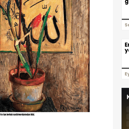
g
S
E
y
E