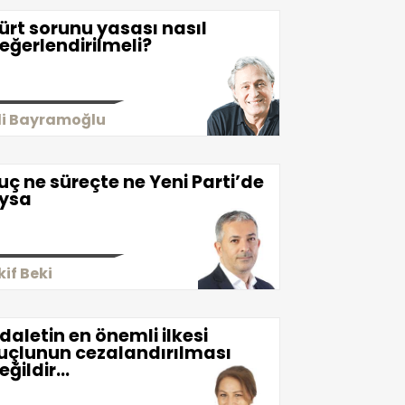
ürt sorunu yasası nasıl
eğerlendirilmeli?
li Bayramoğlu
uç ne süreçte ne Yeni Parti’de
ysa
kif Beki
daletin en önemli ilkesi
uçlunun cezalandırılması
eğildir...