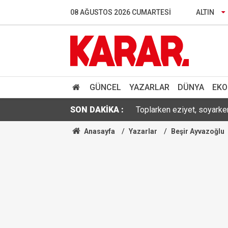
08 AĞUSTOS 2026 CUMARTESI
ALTIN
RTÜK’ten ATV’ye 8 milyon 
YENİ Parti Manisa İl Başka
Figen Yüksekdağ'dan tahli
GÜNCEL
YAZARLAR
DÜNYA
EKO
Toplarken eziyet, soyarke
SON DAKİKA :
Eski milli futbolcu Haluk 
Anasayfa
Yazarlar
Beşir Ayvazoğlu
Yılda 700 ton ürün alınıyo
193.390 tonluk hasat başl