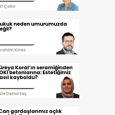
lif Çakır
ukuk neden umurumuzda
eğil?
brahim Kiras
üreya Koral’ın seramiğinden
OKİ betonlarına: Estetiğimiz
asıl kayboldu?
ule Demirtaş
Can gardaşlarımız açlık