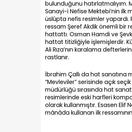
bulunduğunu hatırlatmalıyım. M
Sanayi-i Nefise Mektebi’nin ilk
üslûpta nefis resimler yapardı. 
ressam Şeref Akdik önemli bir 
hattattı. Osman Hamdi ve Şevket
hattat titizliğiyle işlemişlerdir.
Ali Rıza’nın karalama defterlerind
rastlanır.
İbrahim Çallı da hat sanatına 
“Mevleviler” serisinde açık seçik
müdürlüğü sırasında hat sanatıyl
resimlerinde eski harfleri komp
olarak kullanmıştır. Esasen Elif 
mânâda kullanan ilk ressamının