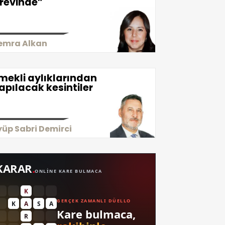
revinde”
emra Alkan
mekli aylıklarından
apılacak kesintiler
yüp Sabri Demirci