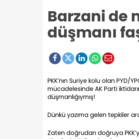
Barzani de 
düşmanı faş
P
KK’nın Suriye kolu olan PYD/YPG
mücadelesinde AK Parti iktidar
düşmanlığıymış!
Dünkü yazıma gelen tepkiler ara
Zaten doğrudan doğruya PKK’yı 