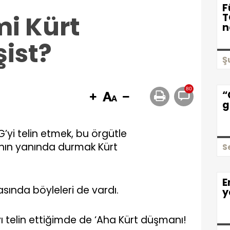
F
mi Kürt
T
n
ist?
Ş
80
“
g
’yi telin etmek, bu örgütle
ının yanında durmak Kürt
S
E
sında böyleleri de vardı.
y
telin ettiğimde de ‘Aha Kürt düşmanı!