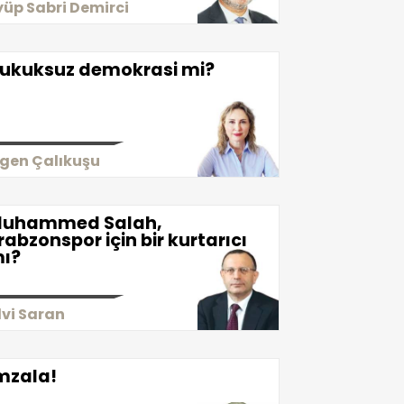
yüp Sabri Demirci
ukuksuz demokrasi mi?
igen Çalıkuşu
uhammed Salah,
rabzonspor için bir kurtarıcı
ı?
lvi Saran
mzala!