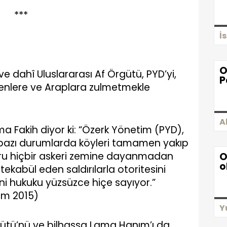
***
İ
O
ı ve dahî Uluslararası Af Örgütü, PYD’yi,
P
menlere ve Araplara zulmetmekle
A
a Fakih diyor ki: “Özerk Yönetim (PYD),
rak, bazı durumlarda köyleri tamamen yakıp
eşru hiçbir askeri zemine dayanmadan
O
o
kabül eden saldırılarla otoritesini
ani hukuku yüzsüzce hiçe sayıyor.”
kim 2015)
Y
rgütü’nü ve bilhassa Lama Hanım’ı da