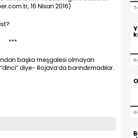
ber.com.tr, 16 Nisan 2016)
T
ist?
Y
k
***
 irfandan başka meşgalesi olmayan
K
“dinci” diye- Rojava’da barındırmadılar.
O
G
B