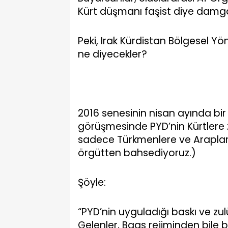
Kürt düşmanı faşist diye damga
Peki, Irak Kürdistan Bölgesel Y
ne diyecekler?
2016 senesinin nisan ayında bir gr
görüşmesinde PYD’nin Kürtlere 
sadece Türkmenlere ve Araplara
örgütten bahsediyoruz.)
Şöyle:
“PYD’nin uyguladığı baskı ve zul
Gelenler, Baas rejiminden bile 