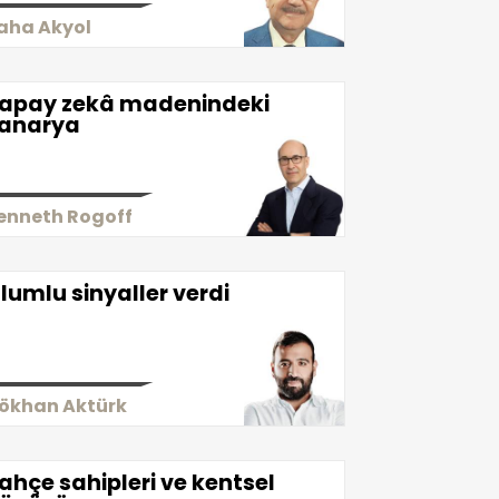
aha Akyol
apay zekâ madenindeki
anarya
enneth Rogoff
lumlu sinyaller verdi
ökhan Aktürk
ahçe sahipleri ve kentsel