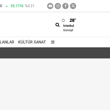
RO
55.1716
%0.21
28°
İstanbul
enini katletti
Güneşli
İLANLAR
KÜLTÜR SANAT