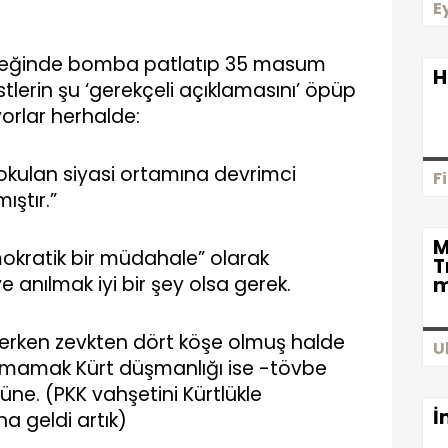
E
öbeğinde bomba patlatıp 35 masum
H
stlerin şu ‘gerekçeli açıklamasını’ öpüp
orlar herhalde:
 sokulan siyasi ortamına devrimci
F
ştır.”
M
mokratik bir müdahale” olarak
T
e anılmak iyi bir şey olsa gerek.
m
derken zevkten dört köşe olmuş halde
U
laşmamak Kürt düşmanlığı ise -tövbe
üne. (PKK vahşetini Kürtlükle
İ
a geldi artık)