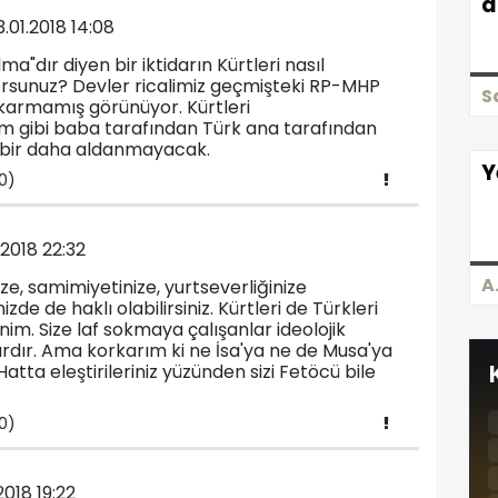
d
3.01.2018 14:08
lma"dır diyen bir iktidarın Kürtleri nasıl
orsunuz? Devler ricalimiz geçmişteki RP-MHP
S
çıkarmamış görünüyor. Kürtleri
m gibi baba tarafından Türk ana tarafından
la bir daha aldanmayacak.
Y
0)
.2018 22:32
A
ize, samimiyetinize, yurtseverliğinize
izde de haklı olabilirsiniz. Kürtleri de Türkleri
im. Size laf sokmaya çalışanlar ideolojik
lardır. Ama korkarım ki ne İsa'ya ne de Musa'ya
tta eleştirileriniz yüzünden sizi Fetöcü bile
0)
2018 19:22