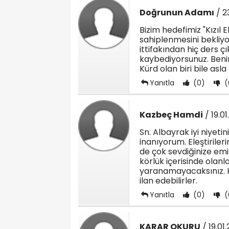
Doğrunun Adamı
/ 2
Bizim hedefimiz "Kızıl E
sahiplenmesini bekliy
ittifakından hiç ders 
kaybediyorsunuz. Beni
Kürd olan biri bile as
Yanıtla
(0)
(
Kazbeç Hamdi
/ 19.01
Sn. Albayrak iyi niyetin
inanıyorum. Eleştirilerin
de çok sevdiğinize emin
körlük içerisinde olan
yaranamayacaksınız. Ha
ilan edebilirler.
Yanıtla
(0)
(
KARAR OKURU
/ 19.01.