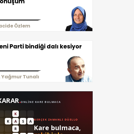
önüşüm
acide Özlem
eni Parti bindiği dalı kesiyor
. Yağmur Tunalı