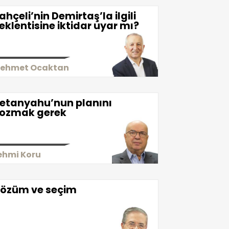
ahçeli’nin Demirtaş’la ilgili
eklentisine iktidar uyar mı?
ehmet Ocaktan
etanyahu’nun planını
ozmak gerek
ehmi Koru
özüm ve seçim