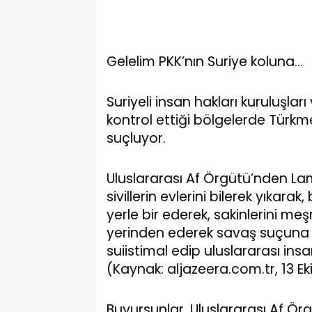
Gelelim PKK’nın Suriye koluna…
Suriyeli insan hakları kuruluşlar
kontrol ettiği bölgelerde Türk
suçluyor.
Uluslararası Af Örgütü’nden Lam
sivillerin evlerini bilerek yıka
yerle bir ederek, sakinlerini m
yerinden ederek savaş suçuna te
suiistimal edip uluslararası ins
(Kaynak: aljazeera.com.tr, 13 E
Buyursunlar, Uluslararası Af Ö