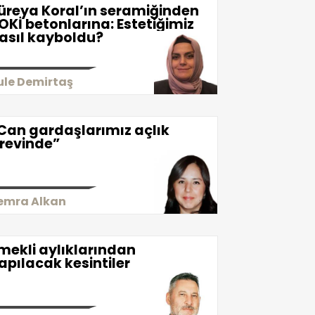
üreya Koral’ın seramiğinden
OKİ betonlarına: Estetiğimiz
asıl kayboldu?
ule Demirtaş
Can gardaşlarımız açlık
revinde”
emra Alkan
mekli aylıklarından
apılacak kesintiler