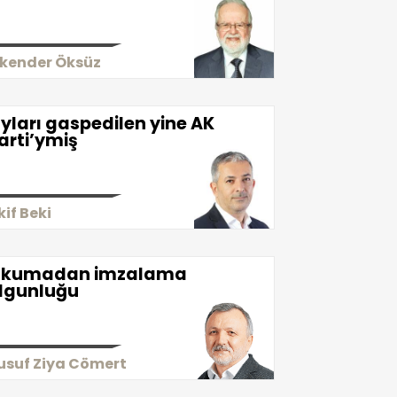
skender Öksüz
yları gaspedilen yine AK
arti’ymiş
kif Beki
kumadan imzalama
lgunluğu
usuf Ziya Cömert