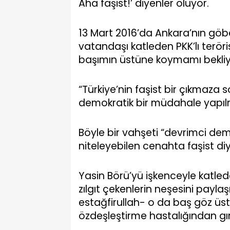
Aha faşist!’ diyenler oluyor.
13 Mart 2016’da Ankara’nın g
vatandaşı katleden PKK’lı teröri
başımın üstüne koymamı bekliy
“Türkiye’nin faşist bir çıkmaza
demokratik bir müdahale yapılmı
Böyle bir vahşeti “devrimci de
niteleyebilen cenahta faşist diy
Yasin Börü’yü işkenceyle katle
zılgıt çekenlerin neşesini pay
estağfirullah- o da baş göz üst
özdeşleştirme hastalığından gın