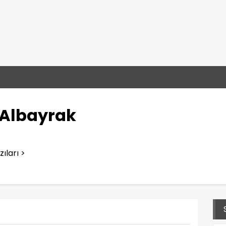
Albayrak
ıları >