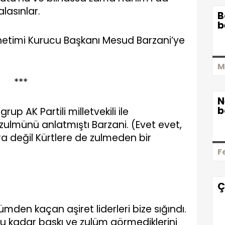
lasınlar.
B
b
önetimi Kurucu Başkanı Mesud Barzani’ye
M
***
N
b
up AK Partili milletvekili ile
zulmünü anlatmıştı Barzani. (Evet evet,
 değil Kürtlere de zulmeden bir
F
Ç
ümden kaçan aşiret liderleri bize sığındı.
bu kadar baskı ve zulüm görmediklerini