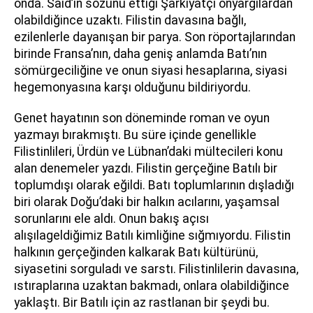
onda. Said’in sözünü ettiği Şarkiyatçı önyargılardan
olabildiğince uzaktı. Filistin davasına bağlı,
ezilenlerle dayanışan bir parya. Son röportajlarından
birinde Fransa’nın, daha geniş anlamda Batı’nın
sömürgeciliğine ve onun siyasi hesaplarına, siyasi
hegemonyasına karşı olduğunu bildiriyordu.
Genet hayatının son döneminde roman ve oyun
yazmayı bırakmıştı. Bu süre içinde genellikle
Filistinlileri, Ürdün ve Lübnan’daki mültecileri konu
alan denemeler yazdı. Filistin gerçeğine Batılı bir
toplumdışı olarak eğildi. Batı toplumlarının dışladığı
biri olarak Doğu’daki bir halkın acılarını, yaşamsal
sorunlarını ele aldı. Onun bakış açısı
alışılageldiğimiz Batılı kimliğine sığmıyordu. Filistin
halkının gerçeğinden kalkarak Batı kültürünü,
siyasetini sorguladı ve sarstı. Filistinlilerin davasına,
ıstıraplarına uzaktan bakmadı, onlara olabildiğince
yaklaştı. Bir Batılı için az rastlanan bir şeydi bu.