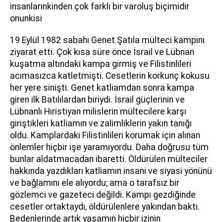
insanlarınkinden çok farklı bir varoluş biçimidir
onunkisi
19 Eylül 1982 sabahı Genet Şatıla mülteci kampını
ziyarat etti. Çok kısa süre önce İsrail ve Lübnan
kuşatma altındaki kampa girmiş ve Filistinlileri
acımasızca katletmişti. Cesetlerin korkunç kokusu
her yere sinişti. Genet katliamdan sonra kampa
giren ilk Batılılardan biriydi. İsrail güçlerinin ve
Lübnanlı Hıristiyan milislerin mültecilere karşı
giriştikleri katliamın ve zalimliklerin yakın tanığı
oldu. Kamplardaki Filistinlileri korumak için alınan
önlemler hiçbir işe yaramıyordu. Daha doğrusu tüm
bunlar aldatmacadan ibaretti. Öldürülen mülteciler
hakkında yazdıkları katliamın insani ve siyasi yönünü
ve bağlamını ele alıyordu; ama o tarafsız bir
gözlemci ve gazeteci değildi. Kampı gezdiğinde
cesetler ortaktaydı, öldürülenlere yakından baktı.
Bedenlerinde artık yaşamın hiçbir izinin