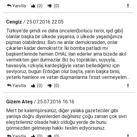
Yanıtla
(0)
(0)
Cengiz
/ 25.07.2016 22:05
Türkiye'de şimdi ve daha önceleri(bölücü terör, işid gibi)
olanlar başka bir ülkede yaşansa, o ülkede yaşadığınıza
pişman olabilirdiniz..Batı ne anlar demokrasiden, onlar
çıkarları kadar demokrattır..İki bomba patladı mı
başkentlerinde hemen OHAL ilan ederler ama bizede akıl
vermekten geri durmazlar..Biz bu toprakları, suyuyla,
havasıyla, rızkıyla, kardeşliğiyle vatan bellediğimiz için
seviyoruz, bugün Erdoğan olur başta, yarın başka birisi,
yeterki hainlere ve vatan düşmanlarına fırsat vermeyelim....
Yanıtla
(0)
(0)
Gizem Ateş
/ 25.07.2016 16:16
Mert bir kalemşörsünüz, diğer yalaka gazeteciler gibi
yanlışa doğru diyenlerden değilsiniz çoğu zaman çok sivri
eleştirileriniz olsada haklı olduğu yerde de bunu
görmezden gelmeyip hakkı teslim ediyorsunuz.
Yanıtla
(0)
(0)