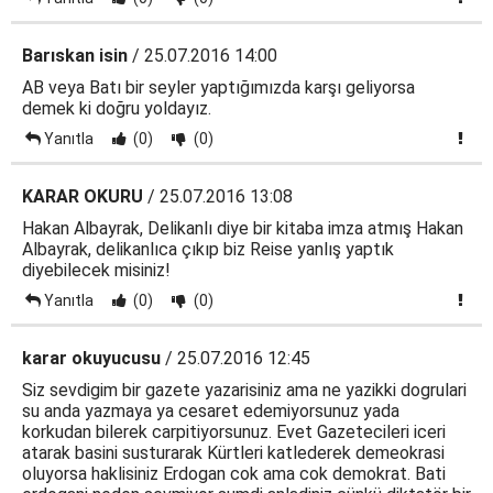
Barıskan isin
/ 25.07.2016 14:00
AB veya Batı bir seyler yaptığımızda karşı geliyorsa
demek ki doğru yoldayız.
Yanıtla
(0)
(0)
KARAR OKURU
/ 25.07.2016 13:08
Hakan Albayrak, Delikanlı diye bir kitaba imza atmış Hakan
Albayrak, delikanlıca çıkıp biz Reise yanlış yaptık
diyebilecek misiniz!
Yanıtla
(0)
(0)
karar okuyucusu
/ 25.07.2016 12:45
Siz sevdigim bir gazete yazarisiniz ama ne yazikki dogrulari
su anda yazmaya ya cesaret edemiyorsunuz yada
korkudan bilerek carpitiyorsunuz. Evet Gazetecileri iceri
atarak basini susturarak Kürtleri katlederek demeokrasi
oluyorsa haklisiniz Erdogan cok ama cok demokrat. Bati