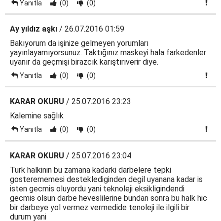
Yanıtla
(0)
(0)
Ay yıldız aşkı
/ 26.07.2016 01:59
Bakıyorum da işinize gelmeyen yorumları
yayınlayamıyorsunuz. Taktığınız maskeyi hala farkedenler
uyanır da geçmişi birazcık karıştırıverir diye.
Yanıtla
(0)
(0)
KARAR OKURU
/ 25.07.2016 23:23
Kalemine sağlık
Yanıtla
(0)
(0)
KARAR OKURU
/ 25.07.2016 23:04
Turk halkinin bu zamana kadarki darbelere tepki
gosterememesi desteklediginden degil uyanana kadar is
isten gecmis oluyordu yani teknoleji eksikligindendi
gecmis olsun darbe heveslilerine bundan sonra bu halk hic
bir darbeye yol vermez vermedide tenoleji ile ilgili bir
durum yani