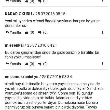
Yanıtla
(0)
(0)
KARAR OKURU
/ 25.07.2016 08:15
Yeni mi uyandım efendi önceki yazılarını karşına koyarlar
dönemler sizi
Yanıtla
(0)
(0)
m.esenkal
/ 25.07.2016 04:21
Bu darbe girişiminden önce de gazetenizin o Batılılar bir
farkı yoktu maalesef
Yanıtla
(0)
(0)
ne demokrasisi ya
/ 25.07.2016 03:34
simdi buyuk ihtimalle bu yorum yayinlanmaz ama yine de
yazalim belki bi delikanliya denk gelir de onaylar. Simdi acin
youtube'u sonra da ahsen tv'yi. Sonra son 10 gundur
yayinladigi videolara bir bakin. Adamlar ne diyor bize
demokrasi sehidi diyorlar diyor. Demokrasi nedir biz ona
inanmiyoruz biz buraya seriat icin ciktik diyorlar. Tayyip