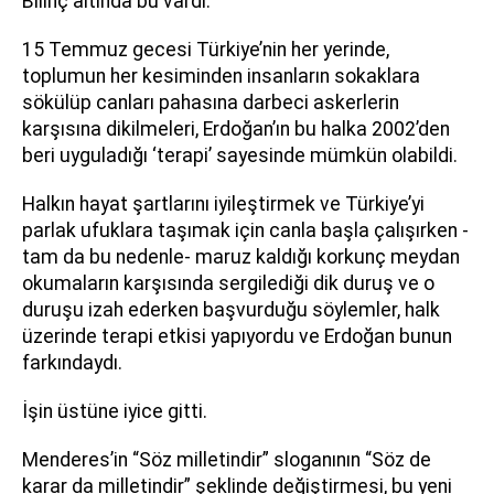
Bilinç altında bu vardı.
15 Temmuz gecesi Türkiye’nin her yerinde,
toplumun her kesiminden insanların sokaklara
sökülüp canları pahasına darbeci askerlerin
karşısına dikilmeleri, Erdoğan’ın bu halka 2002’den
beri uyguladığı ‘terapi’ sayesinde mümkün olabildi.
Halkın hayat şartlarını iyileştirmek ve Türkiye’yi
parlak ufuklara taşımak için canla başla çalışırken -
tam da bu nedenle- maruz kaldığı korkunç meydan
okumaların karşısında sergilediği dik duruş ve o
duruşu izah ederken başvurduğu söylemler, halk
üzerinde terapi etkisi yapıyordu ve Erdoğan bunun
farkındaydı.
İşin üstüne iyice gitti.
Menderes’in “Söz milletindir” sloganının “Söz de
karar da milletindir” şeklinde değiştirmesi, bu yeni