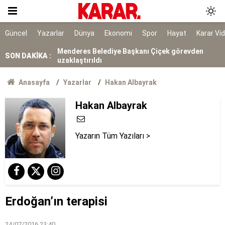
Siyasi hesaplaşmayı ailelere kadar uzatmak
acizliktir
NATO’nun 5. maddesiyle aynı
Güncel
Yazarlar
Dünya
Ekonomi
Spor
Hayat
Karar Vi
Menderes Belediye Başkanı Çiçek görevden
SON DAKİKA :
uzaklaştırıldı
Teröristlere gösterilen toleransın onda birini
Anasayfa
Yazarlar
Hakan Albayrak
beklerdim
Hakan Albayrak
Uluslararası tecrübenin çok gerisinde
Yazarın Tüm Yazıları >
Erdoğan’ın terapisi
24/07/2016 23:40