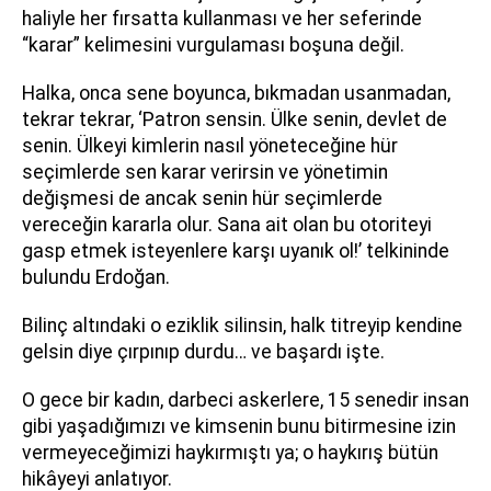
haliyle her fırsatta kullanması ve her seferinde
“karar” kelimesini vurgulaması boşuna değil.
Halka, onca sene boyunca, bıkmadan usanmadan,
tekrar tekrar, ‘Patron sensin. Ülke senin, devlet de
senin. Ülkeyi kimlerin nasıl yöneteceğine hür
seçimlerde sen karar verirsin ve yönetimin
değişmesi de ancak senin hür seçimlerde
vereceğin kararla olur. Sana ait olan bu otoriteyi
gasp etmek isteyenlere karşı uyanık ol!’ telkininde
bulundu Erdoğan.
Bilinç altındaki o eziklik silinsin, halk titreyip kendine
gelsin diye çırpınıp durdu… ve başardı işte.
O gece bir kadın, darbeci askerlere, 15 senedir insan
gibi yaşadığımızı ve kimsenin bunu bitirmesine izin
vermeyeceğimizi haykırmıştı ya; o haykırış bütün
hikâyeyi anlatıyor.