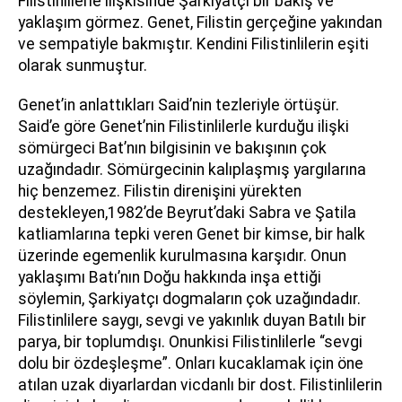
Filistinlilerle ilişkisinde Şarkiyatçı bir bakış ve
yaklaşım görmez. Genet, Filistin gerçeğine yakından
ve sempatiyle bakmıştır. Kendini Filistinlilerin eşiti
olarak sunmuştur.
Genet’in anlattıkları Said’nin tezleriyle örtüşür.
Said’e göre Genet’nin Filistinlilerle kurduğu ilişki
sömürgeci Bat’nın bilgisinin ve bakışının çok
uzağındadır. Sömürgecinin kalıplaşmış yargılarına
hiç benzemez. Filistin direnişini yürekten
destekleyen,1982’de Beyrut’daki Sabra ve Şatila
katliamlarına tepki veren Genet bir kimse, bir halk
üzerinde egemenlik kurulmasına karşıdır. Onun
yaklaşımı Batı’nın Doğu hakkında inşa ettiği
söylemin, Şarkiyatçı dogmaların çok uzağındadır.
Filistinlilere saygı, sevgi ve yakınlık duyan Batılı bir
parya, bir toplumdışı. Onunkisi Filistinlilerle “sevgi
dolu bir özdeşleşme”. Onları kucaklamak için öne
atılan uzak diyarlardan vicdanlı bir dost. Filistinlilerin