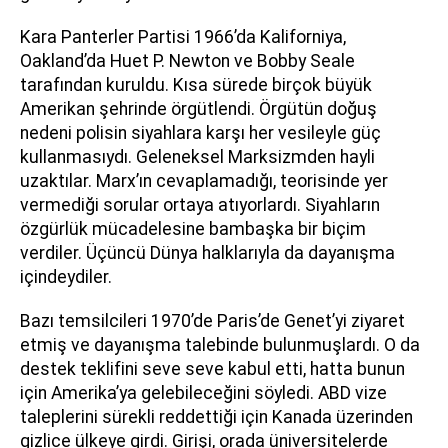
Kara Panterler Partisi 1966’da Kaliforniya,
Oakland’da Huet P. Newton ve Bobby Seale
tarafından kuruldu. Kısa sürede birçok büyük
Amerikan şehrinde örgütlendi. Örgütün doğuş
nedeni polisin siyahlara karşı her vesileyle güç
kullanmasıydı. Geleneksel Marksizmden hayli
uzaktılar. Marx’ın cevaplamadığı, teorisinde yer
vermediği sorular ortaya atıyorlardı. Siyahların
özgürlük mücadelesine bambaşka bir biçim
verdiler. Üçüncü Dünya halklarıyla da dayanışma
içindeydiler.
Bazı temsilcileri 1970’de Paris’de Genet’yi ziyaret
etmiş ve dayanışma talebinde bulunmuşlardı. O da
destek teklifini seve seve kabul etti, hatta bunun
için Amerika’ya gelebileceğini söyledi. ABD vize
taleplerini sürekli reddettiği için Kanada üzerinden
gizlice ülkeye girdi. Girişi, orada üniversitelerde