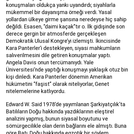
konuşmaları oldukça yankı uyandırdı; siyahlarla
mükemmel bir dayanışma örneği verdi. Yasal
yollardan ülkeye girme şansına neredeyse hiç sahip
değildi. Esasen, “daimi kaçak”tır o. İlk gidişinde son
derece gergin bir atmosferde gerçekleşen
Demokratik Ulusal Kongre’yi izlemişti. İkincisinde
Kara Panterler’i destekleyen, siyasi mahkumların
salıverilmesini dile getiren konuşmalar yaptı.
Angela Davis onun tercümanıydı. Yale
Üniversitesi’nde yaptığı konuşmayı yaklaşık otuz bin
kişi dinledi. Kara Panterler dönemin Amerikan
hükümetini “faşist” olarak niteliyorlar, Genet
nitelemelerine katlıyordu.
Edward W. Said 1978’de yayımlanan Şarkiyatçılık‘ta
Batılıların Doğu hakkında yazdıklarının eleştirel
analizini yapmış, bunun siyasal boyutunu ve
sömürgecilikle olan derin bağlarını ele almıştı. Buna
göre Batı, Doğu hakkında egzotik bir söylem