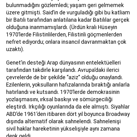
bulunmadığını gözlemledi; yaşam geri gelmemek
üzere gitmişti. Said’in de vurguladığı gibi bu katliam
bir Batılı tarafından anlatılana kadar Batılılar gerçek
olduğuna inanmamışlardı. (Ürdün kralı Hüseyin
1970’lerde Filistinlilerden, Filistinli göçmenlerden
nefret ediyordu; onlara insancıl davranmaktan çok
uzaktı).
Genet’in desteği Arap dünyasının entelektüelleri
tarafından takdirle karşılandı. Avrupa’daki ilerici
çevrelerde de bir şekilde “aziz” olduğu onaylandı.
Ezilenlerin, yoksulların hafızalarında bıraktığı anılarla
hatırlandı ve kutsandı. 1970’lerde demokrasinin
yozlaşmasını, ırksal baskıyı ve sömürgeciliği
eleştirdi. Irkçılığı oyunlarında da ele almıştı. Siyahlar
ABD’de 1961’den itibaren dört yıl boyunca Broadway
dışında alternatif olarak sahnelendi. Sahnelenişi
sivil haklar hareketinin yükselişiyle aynı zamana
denk geldi.