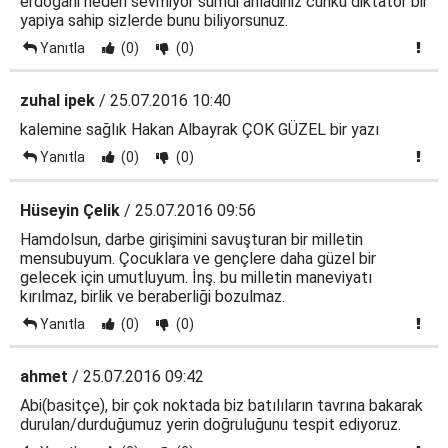
erdogani neden sevmiyor sumdi anladiniz cünkü diktatör bir
yapiya sahip sizlerde bunu biliyorsunuz.
Yanıtla
(0)
(0)
zuhal ipek
/ 25.07.2016 10:40
kalemine sağlık Hakan Albayrak ÇOK GÜZEL bir yazı
Yanıtla
(0)
(0)
Hüseyin Çelik
/ 25.07.2016 09:56
Hamdolsun, darbe girişimini savuşturan bir milletin
mensubuyum. Çocuklara ve gençlere daha güzel bir
gelecek için umutluyum. İnş. bu milletin maneviyatı
kırılmaz, birlik ve beraberliği bozulmaz.
Yanıtla
(0)
(0)
ahmet
/ 25.07.2016 09:42
Abi(basitçe), bir çok noktada biz batılıların tavrına bakarak
durulan/durduğumuz yerin doğruluğunu tespit ediyoruz.