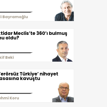
li Bayramoğlu
ktidar Meclis’te 360’ı bulmuş
u oldu?
kif Beki
Terörsüz Türkiye’ nihayet
asasına kavuştu
ehmi Koru