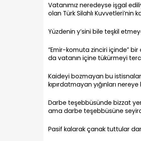
Vatanımız neredeyse işgal edi
olan Türk Silahlı Kuvvetleri’ni
Yüzdenin y’sini bile teşkil etme
“Emir-komuta zinciri içinde” bi
da vatanın içine tükürmeyi terci
Kaideyi bozmayan bu istisnalar b
kıpırdatmayan yığınları nereye
Darbe teşebbüsünde bizzat yer 
ama darbe teşebbüsüne seyirci
Pasif kalarak çanak tuttular da