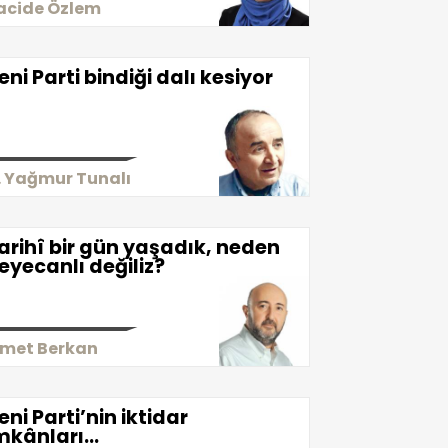
acide Özlem
eni Parti bindiği dalı kesiyor
. Yağmur Tunalı
arihî bir gün yaşadık, neden
eyecanlı değiliz?
smet Berkan
eni Parti’nin iktidar
mkânları...