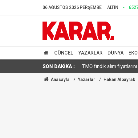
Burdur'da 132 bin ağaçlık
06 AĞUSTOS 2026 PERŞEMBE
ALTIN
6527
Bakan Fidan'dan Suriye ha
Çerçeve yasaya MHP'den bi
Klibinde tüfek kullanmıştı
GÜNCEL
YAZARLAR
DÜNYA
EKO
SON DAKİKA :
TMO fındık alım fiyatlarını 
Anasayfa
Yazarlar
Hakan Albayrak
Başsavcılık olumlu yazı y
Türkiye ve 7 ülke İsrail'i k
Ertuğrul Özkök "Cumhurbaş