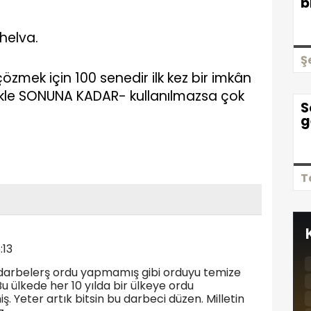
b
helva.
Ş
mek için 100 senedir ilk kez bir imkân
kle SONUNA KADAR- kullanılmazsa çok
S
g
T
:13
darbelerş ordu yapmamış gibi orduyu temize
Bu ülkede her 10 yılda bir ülkeye ordu
ş. Yeter artık bitsin bu darbeci düzen. Milletin