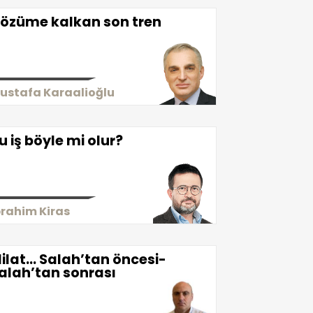
özüme kalkan son tren
ustafa Karaalioğlu
u iş böyle mi olur?
brahim Kiras
ilat… Salah’tan öncesi-
alah’tan sonrası