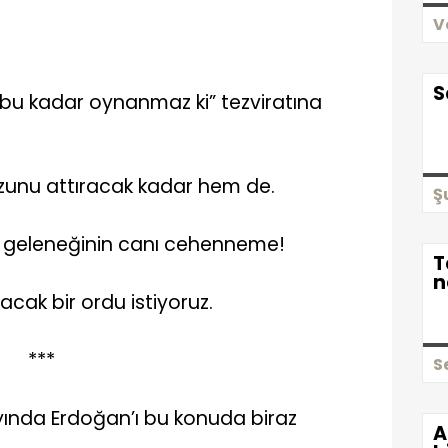
V
S
bu kadar oynanmaz ki” tezviratına
ozunu attıracak kadar hem de.
Ş
e geleneğinin canı cehenneme!
T
n
acak bir ordu istiyoruz.
***
S
ayında Erdoğan’ı bu konuda biraz
A