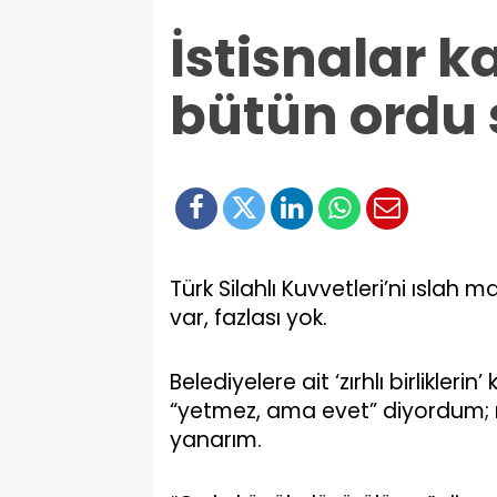
İstisnalar 
bütün ordu 
T
ürk Silahlı Kuvvetleri’ni ıslah 
var, fazlası yok.
Belediyelere ait ‘zırhlı birlikler
“yetmez, ama evet” diyordum; n
yanarım.