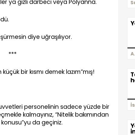
er ya gizli darbeci veya Polyanna.
S
rdü.
Y
şürmesin diye uğraşılıyor.
***
A
küçük bir kısmı demek lazım”mış!
T
h
İ
Kuvvetleri personelinin sadece yüzde bir
çmekle kalmayınız, “Nitelik bakımından
öz konusu”yu da geçiniz.
Y
i