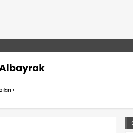
Albayrak
ıları >