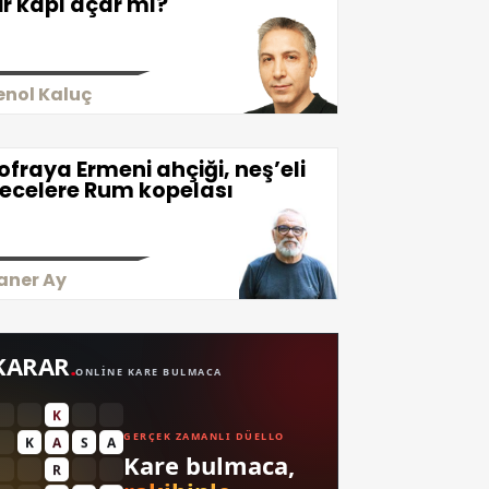
ir kapı açar mı?
enol Kaluç
ofraya Ermeni ahçiği, neş’eli
ecelere Rum kopelası
aner Ay