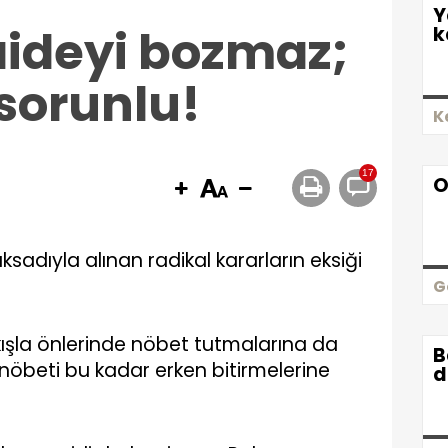
Y
kaideyi bozmaz;
k
sorunlu!
K
17
O
maksadıyla alınan radikal kararların eksiği
G
in’ kışla önlerinde nöbet tutmalarına da
B
öbeti bu kadar erken bitirmelerine
d