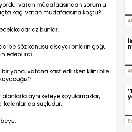
liyordu; vatan müdafaasından sorumlu
n kaçta kaçı vatan müdafaasına koştu?
A
yecek kadar az bunlar.
İ
r darbe söz konusu olsaydı onların çoğu
m
h edebilirdi.
ir yana, vatana kast edilirken kılını bile
A
 koyacağız?
‘
alanlarla aynı kefeye koyulamazlar,
y
 kalanlar da suçludur.
rbeye.
F