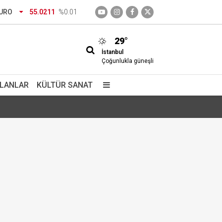
URO
55.0211
%0.01
29°
İstanbul
Çoğunlukla güneşli
İLANLAR
KÜLTÜR SANAT