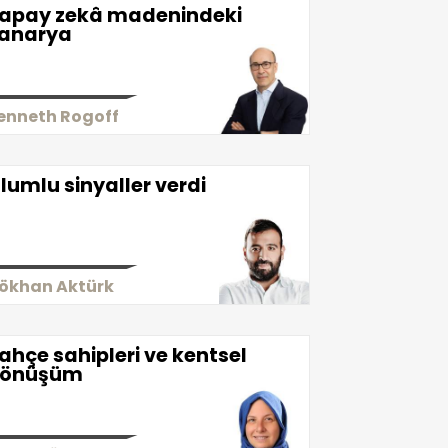
apay zekâ madenindeki
anarya
enneth Rogoff
lumlu sinyaller verdi
ökhan Aktürk
ahçe sahipleri ve kentsel
önüşüm