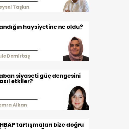
eysel Taşkın
andığın haysiyetine ne oldu?
ule Demirtaş
aban siyaseti güç dengesini
asıl etkiler?
emra Alkan
HBAP tartışmaları bize doğru