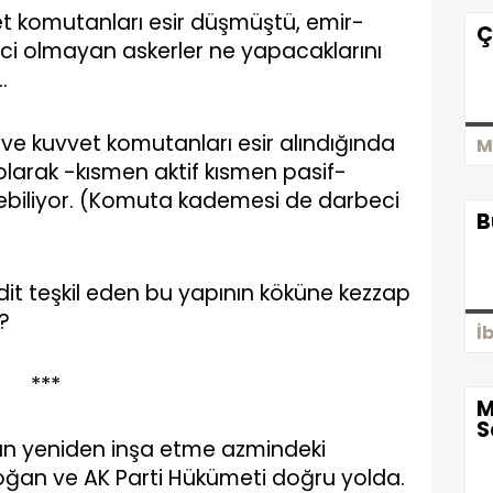
t komutanları esir düşmüştü, emir-
Ç
eci olmayan askerler ne yapacaklarını
…
e kuvvet komutanları esir alındığında
M
n olarak -kısmen aktif kısmen pasif-
ebiliyor. (Komuta kademesi de darbeci
B
dit teşkil eden bu yapının köküne kezzap
?
İ
***
M
S
aştan yeniden inşa etme azmindeki
ğan ve AK Parti Hükümeti doğru yolda.