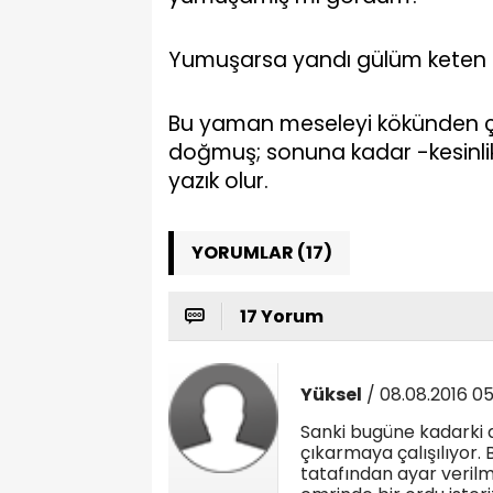
Yumuşarsa yandı gülüm keten 
Bu yaman meseleyi kökünden çöz
doğmuş; sonuna kadar -kesinli
yazık olur.
YORUMLAR (17)
17 Yorum
Yüksel
/ 08.08.2016 05
Sanki bugüne kadarki 
çıkarmaya çalışılıyor. 
tatafından ayar verilmi