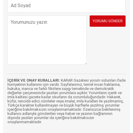
İÇERİK VE ONAY KURALLARI:
KARAR Gazetesi yorum sütunları ifade
hürriyetinin kullanımı için vardır. Sayfalarımız, temel insan haklarına,
hukuka, inanca ve farklı fikirlere saygı temelinde ve demokratik
değerler çerçevesinde yazılan yorumlara açıktır. Yorumların içerik ve
imla kalitesi gazete kadar okurların da sorumluluğundadır. Hakaret,
küfür, rencide edici cümleler veya imalar, imla kuralları ile yazılmamış,
Türkçe karakter kullanılmayan ve büyük harflerle yazılmış yorumlar
içeriğine bakılmaksızın onaylanmamaktadır. Özensizce belirlenmiş
kullanıcı adlarıyla gönderilen veya haber ve yazının bağlamının
dışında yazılan yorumlar da içeriğine bakılmaksızın
onaylanmamaktadır.