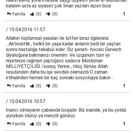
halkın kendi yönetmesine saygı duyalım yeter ki Müslüman
kalalım usta az siyaset çok İman yazıları lazım bize
Yanıtla
(0)
(0)
/ 15.04.2016 11:57
Allahın toplumsal yasaları ile lütfen biraz ilgileniniz
...Aktivisitlik , belkli bir yaşa kadar anlamlı belli bir yaştan
sonra hastalığa tekabül eder .Siz şeriati- hocası Gurwich
diyaloğuna bakmanızı öneririm .Ve üzgünüm tüm iyi
niyetinize rağmen yaptığınız sadece Müslüman
MİLLİYETÇİLİĞİ /sonuç Yerine , Hiöç Kimse Allah
resulünden daha bu işe sevdalı olamazdı.O zaman
irtihalinden hemen bir kaç sonraki sosyolojiye bakın ..
Yanıtla
(0)
(0)
/ 15.04.2016 10:57
İnancı olmayanın çabasıda boşadır. Biz inandık, ya bu yolda
yürürken ölürüz ya menzili görürüz.
Yanıtla
(0)
(0)