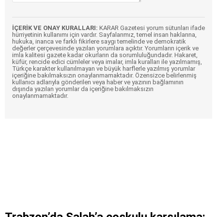
İÇERİK VE ONAY KURALLARI:
KARAR Gazetesi yorum sütunları ifade
hürriyetinin kullanımı için vardır. Sayfalarımız, temel insan haklarına,
hukuka, inanca ve farklı fikirlere saygı temelinde ve demokratik
değerler çerçevesinde yazılan yorumlara açıktır. Yorumların içerik ve
imla kalitesi gazete kadar okurların da sorumluluğundadır. Hakaret,
küfür, rencide edici cümleler veya imalar, imla kuralları ile yazılmamış,
Türkçe karakter kullanılmayan ve büyük harflerle yazılmış yorumlar
içeriğine bakılmaksızın onaylanmamaktadır. Özensizce belirlenmiş
kullanıcı adlarıyla gönderilen veya haber ve yazının bağlamının
dışında yazılan yorumlar da içeriğine bakılmaksızın
onaylanmamaktadır.