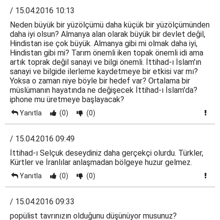
/ 15.04.2016 10:13
Neden büyük bir yüzölçümü daha küçük bir yüzölçümünden
daha iyi olsun? Almanya alan olarak büyük bir devlet değil,
Hindistan ise çok büyük. Almanya gibi mi olmak daha iyi,
Hindistan gibi mi? Tarım önemli iken topak önemli idi ama
artık toprak değil sanayi ve bilgi önemli. İttihad-ı İslam'ın
sanayi ve bilgide ilerleme kaydetmeye bir etkisi var mı?
Yoksa o zaman niye böyle bir hedef var? Ortalama bir
müslümanın hayatında ne değişecek İttihad-ı İslam'da?
iphone mu üretmeye başlayacak?
Yanıtla
(0)
(0)
/ 15.04.2016 09:49
İttihad-ı Selçuk deseydiniz daha gerçekçi olurdu. Türkler,
Kürtler ve İranlılar anlaşmadan bölgeye huzur gelmez.
Yanıtla
(0)
(0)
/ 15.04.2016 09:33
popülist tavrınızın olduğunu düşünüyor musunuz?