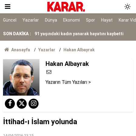
Ayrımcılığı hak etmedik
SURECTE EN KRITIK ASAMA
Güncel
Yazarlar
Dünya
Ekonomi
Spor
Hayat
Karar Vi
SON DAKİKA :
91 yaşındaki kadın yanarak hayatını kaybetti
Belediye kursunda öğrendiği meslekle evini
Anasayfa
Yazarlar
Hakan Albayrak
atölyeye dönüştürdü
Gazi ve şehit yakınlarına ilişkin teklif kabul
Hakan Albayrak
edildi
Yazarın Tüm Yazıları >
İttihad-ı İslam yolunda
14/04/2016 23:15