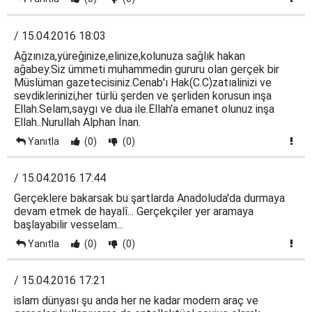
/ 15.04.2016 18:03
Ağzınıza,yüreğinize,elinize,kolunuza sağlık hakan
ağabey.Siz ümmeti muhammedin gururu olan gerçek bir
Müslüman gazetecisiniz.Cenab'ı Hak(C.C)zatıalinizi ve
sevdiklerinizi,her türlü şerden ve şerliden korusun inşa
Ellah.Selam,saygı ve dua ile.Ellah'a emanet olunuz inşa
Ellah..Nurullah Alphan İnan.
Yanıtla
(0)
(0)
/ 15.04.2016 17:44
Gerçeklere bakarsak bu şartlarda Anadoluda'da durmaya
devam etmek de hayalî... Gerçekçiler yer aramaya
başlayabilir vesselam...
Yanıtla
(0)
(0)
/ 15.04.2016 17:21
islam dünyası şu anda her ne kadar modern araç ve