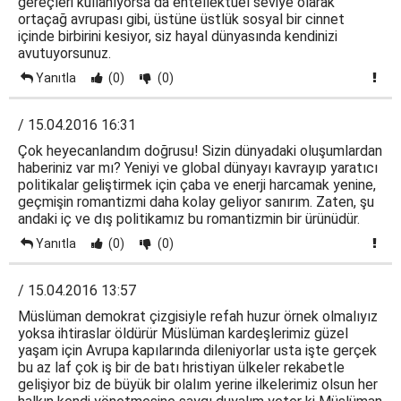
gereçleri kullanıyorsa da entellektüel seviye olarak
ortaçağ avrupası gibi, üstüne üstlük sosyal bir cinnet
içinde birbirini kesiyor, siz hayal dünyasında kendinizi
avutuyorsunuz.
Yanıtla
(0)
(0)
/ 15.04.2016 16:31
Çok heyecanlandım doğrusu! Sizin dünyadaki oluşumlardan
haberiniz var mı? Yeniyi ve global dünyayı kavrayıp yaratıcı
politikalar geliştirmek için çaba ve enerji harcamak yenine,
geçmişin romantizmi daha kolay geliyor sanırım. Zaten, şu
andaki iç ve dış politikamız bu romantizmin bir ürünüdür.
Yanıtla
(0)
(0)
/ 15.04.2016 13:57
Müslüman demokrat çizgisiyle refah huzur örnek olmalıyız
yoksa ihtiraslar öldürür Müslüman kardeşlerimiz güzel
yaşam için Avrupa kapılarında dileniyorlar usta işte gerçek
bu az laf çok iş bir de batı hristiyan ülkeler rekabetle
gelişiyor biz de büyük bir olalım yerine ilkelerimiz olsun her