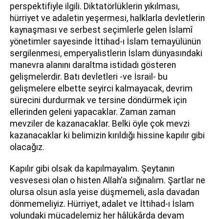
perspektifiyle ilgili. Diktatörlüklerin yıkılması,
hürriyet ve adaletin yeşermesi, halklarla devletlerin
kaynaşması ve serbest seçimlerle gelen İslamî
yönetimler sayesinde İttihad-ı İslam temayülünün
sergilenmesi, emperyalistlerin İslam dünyasındaki
manevra alanını daraltma istidadı gösteren
gelişmelerdir. Batı devletleri -ve İsrail- bu
gelişmelere elbette seyirci kalmayacak, devrim
sürecini durdurmak ve tersine döndürmek için
ellerinden geleni yapacaklar. Zaman zaman
mevziler de kazanacaklar. Belki öyle çok mevzi
kazanacaklar ki belimizin kırıldığı hissine kapılır gibi
olacağız.
Kapılır gibi olsak da kapılmayalım. Şeytanın
vesvesesi olan o histen Allah’a sığınalım. Şartlar ne
olursa olsun asla yeise düşmemeli, asla davadan
dönmemeliyiz. Hürriyet, adalet ve İttihad-ı İslam
yolundaki mücadelemiz her hâlükârda devam