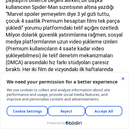
paylaşımı binlerce beğeni alırken; bir başka
kullanıcının Spider-Man sızıntısının altına yazdığı
“Marvel spoiler yemeyelim diye 3 yıl gizli tuttu,
çocuk 4 saatlik Premium hesaptan filmi tek parça
yükledi” yorumu platformdaki telif açığını özetledi.
Milyon dolarlık güvenlik yatırımlarına rağmen, sosyal
medya platformlarının uzun video yükleme izinleri
(Premium kullanıcıların 4 saate kadar video
yükleyebilmesi) ile telif denetim mekanizmaları
(DMCA) arasındaki hız farkı stüdyoları çaresiz
bıraktı. Her iki film de vizyondaki ilk haftalarında
rekor kırarak perdede zafer ilan etse de, Hollywood
devleri artık gişe rakamlarından çok korsan ağların
bu inanılmaz hızını tartışıyor.