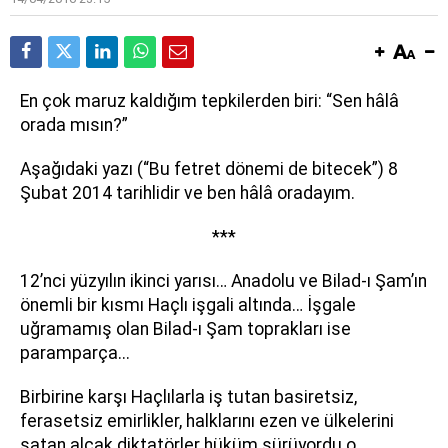
E
n çok maruz kaldığım tepkilerden biri: “Sen hâlâ
orada mısın?”
Aşağıdaki yazı (“Bu fetret dönemi de bitecek”) 8
Şubat 2014 tarihlidir ve ben hâlâ oradayım.
***
12’nci yüzyılın ikinci yarısı… Anadolu ve Bilad-ı Şam’ın
önemli bir kısmı Haçlı işgali altında… İşgale
uğramamış olan Bilad-ı Şam toprakları ise
paramparça...
Birbirine karşı Haçlılarla iş tutan basiretsiz,
ferasetsiz emirlikler, halklarını ezen ve ülkelerini
satan alçak diktatörler hüküm sürüyordu o