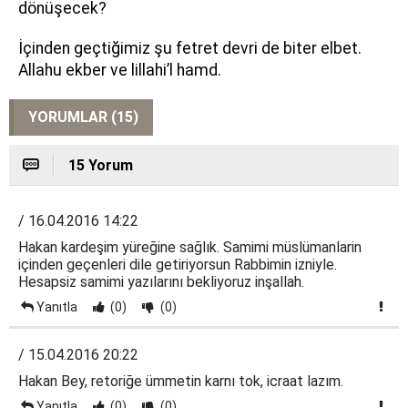
dönüşecek?
İçinden geçtiğimiz şu fetret devri de biter elbet.
Allahu ekber ve lillahi’l hamd.
YORUMLAR (15)
15 Yorum
/ 16.04.2016 14:22
Hakan kardeşim yüreğine sağlık. Samimi müslümanlarin
içinden geçenleri dile getiriyorsun Rabbimin izniyle.
Hesapsiz samimi yazılarını bekliyoruz inşallah.
Yanıtla
(0)
(0)
/ 15.04.2016 20:22
Hakan Bey, retoriğe ümmetin karnı tok, icraat lazım.
Yanıtla
(0)
(0)