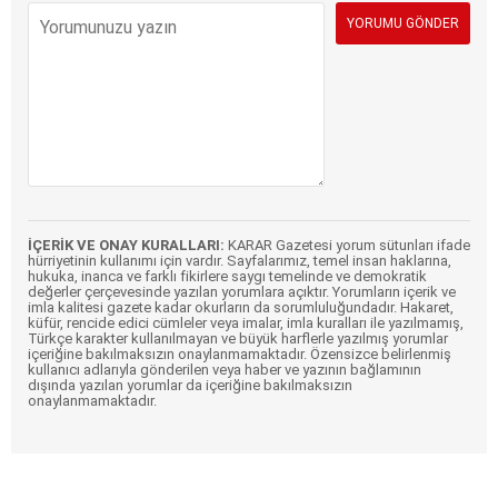
İÇERİK VE ONAY KURALLARI:
KARAR Gazetesi yorum sütunları ifade
hürriyetinin kullanımı için vardır. Sayfalarımız, temel insan haklarına,
hukuka, inanca ve farklı fikirlere saygı temelinde ve demokratik
değerler çerçevesinde yazılan yorumlara açıktır. Yorumların içerik ve
imla kalitesi gazete kadar okurların da sorumluluğundadır. Hakaret,
küfür, rencide edici cümleler veya imalar, imla kuralları ile yazılmamış,
Türkçe karakter kullanılmayan ve büyük harflerle yazılmış yorumlar
içeriğine bakılmaksızın onaylanmamaktadır. Özensizce belirlenmiş
kullanıcı adlarıyla gönderilen veya haber ve yazının bağlamının
dışında yazılan yorumlar da içeriğine bakılmaksızın
onaylanmamaktadır.