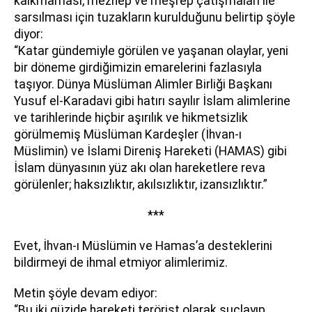
kalkmaması, mezhep ve meşrep çatışmaları ile
sarsılması için tuzakların kurulduğunu belirtip şöyle
diyor:
“Katar gündemiyle görülen ve yaşanan olaylar, yeni
bir döneme girdiğimizin emarelerini fazlasıyla
taşıyor. Dünya Müslüman Alimler Birliği Başkanı
Yusuf el-Karadavi gibi hatırı sayılır İslam alimlerine
ve tarihlerinde hiçbir aşırılık ve hikmetsizlik
görülmemiş Müslüman Kardeşler (İhvan-ı
Müslimin) ve İslami Direniş Hareketi (HAMAS) gibi
İslam dünyasının yüz akı olan hareketlere reva
görülenler; haksızlıktır, akılsızlıktır, izansızlıktır.”
***
Evet, İhvan-ı Müslümin ve Hamas’a desteklerini
bildirmeyi de ihmal etmiyor alimlerimiz.
Metin şöyle devam ediyor:
“Bu iki güzide hareketi terörist olarak suçlayıp