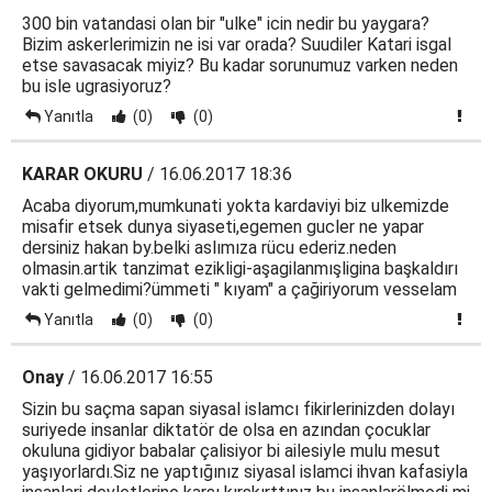
300 bin vatandasi olan bir "ulke" icin nedir bu yaygara?
Bizim askerlerimizin ne isi var orada? Suudiler Katari isgal
etse savasacak miyiz? Bu kadar sorunumuz varken neden
bu isle ugrasiyoruz?
Yanıtla
(0)
(0)
KARAR OKURU
/ 16.06.2017 18:36
Acaba diyorum,mumkunati yokta kardaviyi biz ulkemizde
misafir etsek dunya siyaseti,egemen gucler ne yapar
dersiniz hakan by.belki aslımıza rücu ederiz.neden
olmasin.artik tanzimat ezikligi-aşagilanmışligina başkaldırı
vakti gelmedimi?ümmeti " kıyam" a çağiriyorum vesselam
Yanıtla
(0)
(0)
Onay
/ 16.06.2017 16:55
Sizin bu saçma sapan siyasal islamcı fikirlerinizden dolayı
suriyede insanlar diktatör de olsa en azından çocuklar
okuluna gidiyor babalar çalisiyor bi ailesiyle mulu mesut
yaşıyorlardı.Siz ne yaptığınız siyasal islamci ihvan kafasiyla