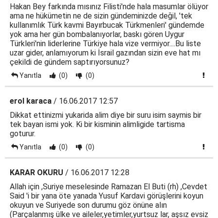
Hakan Bey farkında mısınız Filisti'nde hala masumlar ölüyor
ama ne hükümetin ne de sizin gündeminizde değil, 'tek
kullanımlık Türk kavmi Bayırbucak Türkmenleri' gündemde
yok ama her gün bombalanıyorlar, baskı gören Uygur
Türkleri'nin liderlerine Türkiye hala vize vermiyor....Bu liste
uzar gider, anlamıyorum ki İsrail gazından sizin eve hat mı
çekildi de gündem saptırıyorsunuz?
Yanıtla
(0)
(0)
erol karaca
/ 16.06.2017 12:57
Dikkat ettinizmi yukarida alim diye bir suru isim saymis bir
tek bayan ismi yok. Ki bir kisminin alimligide tartisma
goturur.
Yanıtla
(0)
(0)
KARAR OKURU
/ 16.06.2017 12:28
Allah için ,Suriye meselesinde Ramazan El Buti (rh) ,Cevdet
Said 'i bir yana öte yanada Yusuf Kardavi görüşlerini koyun
okuyun ve Suriyede son durumu göz önüne alın
(Parçalanmış ülke ve aileler,yetimler,yurtsuz lar, aşsız evsiz