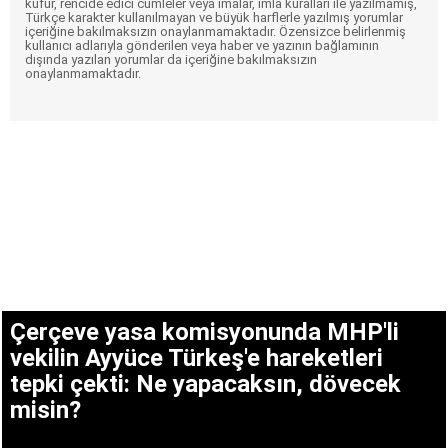
küfür, rencide edici cümleler veya imalar, imla kuralları ile yazılmamış,
Türkçe karakter kullanılmayan ve büyük harflerle yazılmış yorumlar
içeriğine bakılmaksızın onaylanmamaktadır. Özensizce belirlenmiş
kullanıcı adlarıyla gönderilen veya haber ve yazının bağlamının
dışında yazılan yorumlar da içeriğine bakılmaksızın
onaylanmamaktadır.
Çerçeve yasa komisyonunda MHP'li
vekilin Ayyüce Türkeş'e hareketleri
tepki çekti: Ne yapacaksın, dövecek
misin?