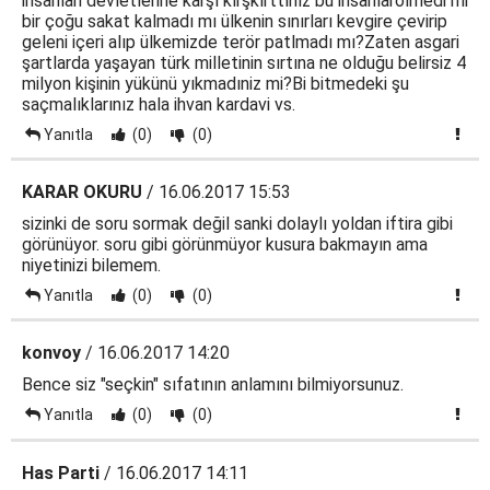
insanlari devletlerine karşı kırşkırttınız bu insanlarölmedi mi
bir çoğu sakat kalmadı mı ülkenin sınırları kevgire çevirip
geleni içeri alıp ülkemizde terör patlmadı mı?Zaten asgari
şartlarda yaşayan türk milletinin sırtına ne olduğu belirsiz 4
milyon kişinin yükünü yıkmadıniz mi?Bi bitmedeki şu
saçmalıklarınız hala ihvan kardavi vs.
Yanıtla
(0)
(0)
KARAR OKURU
/ 16.06.2017 15:53
sizinki de soru sormak değil sanki dolaylı yoldan iftira gibi
görünüyor. soru gibi görünmüyor kusura bakmayın ama
niyetinizi bilemem.
Yanıtla
(0)
(0)
konvoy
/ 16.06.2017 14:20
Bence siz "seçkin" sıfatının anlamını bilmiyorsunuz.
Yanıtla
(0)
(0)
Has Parti
/ 16.06.2017 14:11