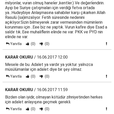
milyonlar, vuran olmuş haneler ,kentler.) Ve değerlendirin.
Ayıp be Suriye çatışmaları için verdiği fetva ortada
ya...Hudeybiye Anlaşmasına sahabiler karşı çıkarken Allah
Rasulü (sa)imzalıyor. Fetih süresinde nedenini
açıklıyor.Sizin bilmeyerek zarar vermesinden müminlerin
korunması için ..Eee biz ne yaptık. Vurun kafire diye Esad a
saldır tık..Eee muhaliflerin elinde ne var. PKK ve PYD nin
elinde ne var.
Yanıtla
(0)
(0)
KARAR OKURU
/ 16.06.2017 12:00
Mesele de bu. Adalet ya vardır ya yoktur. yalnızca
müsülümanlar için adalet diye bir şey olmaz.
Yanıtla
(0)
(0)
KARAR OKURU
/ 16.06.2017 11:59
Bizden olan iyidir, olmayan kötüdür zihniyetinden herkes
için adalet anlayışına geçmek gerekli.
Yanıtla
(0)
(0)