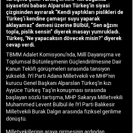
siyasetini babası Alparslan Türkeş’in siyasi
çizgisinden ayırarak “Kendi yaptıkları pislikleri de
Türkeş’i kendine çamaşır suyu yaparak
aklayamaz” demesi üzerine Bülbül, “Sen ağzını
topla, pislik sensin” diyerek masayı yumrukladı.
Türkeş, "Ne yapacaksın dövecek misin?" diyerek
cevap verdi.
TBMM Adalet Komisyonu’nda, Millî Dayanışma ve
Toplumsal Bütünleşmenin Güçlendirilmesine Dair
Kanun Teklifi görüşmeleri sırasında tansiyon
yükseldi. İYİ Parti Adana Milletvekili ve MHP’nin
kurucu Genel Başkanı Alparslan Türkeş’in kızı
Ayyüce Türkeş Taş’ın konuşması sırasında
başlayan sözlü tartışma, MHP Sakarya Milletvekili
Muhammed Levent Bülbül ile İYİ Parti Balıkesir
Milletvekili Burak Dalgın arasında fiziksel gerilime
dönüştü.
Milletvekillerinin araya girmesinin ardından