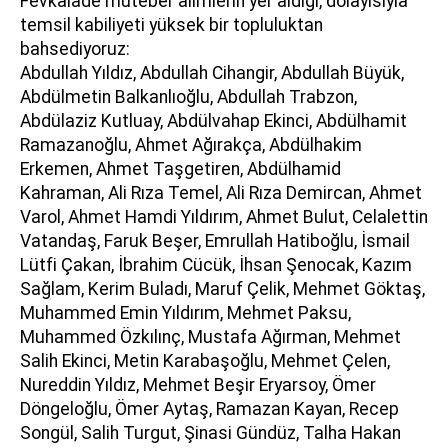
Fevkalade muteber alimlerin yer aldığı, dolayısıyla
temsil kabiliyeti yüksek bir topluluktan
bahsediyoruz:
Abdullah Yıldız, Abdullah Cihangir, Abdullah Büyük,
Abdülmetin Balkanlıoğlu, Abdullah Trabzon,
Abdülaziz Kutluay, Abdülvahap Ekinci, Abdülhamit
Ramazanoğlu, Ahmet Ağırakça, Abdülhakim
Erkemen, Ahmet Taşgetiren, Abdülhamid
Kahraman, Ali Rıza Temel, Ali Rıza Demircan, Ahmet
Varol, Ahmet Hamdi Yıldırım, Ahmet Bulut, Celalettin
Vatandaş, Faruk Beşer, Emrullah Hatiboğlu, İsmail
Lütfi Çakan, İbrahim Cücük, İhsan Şenocak, Kazım
Sağlam, Kerim Buladı, Maruf Çelik, Mehmet Göktaş,
Muhammed Emin Yıldırım, Mehmet Paksu,
Muhammed Özkılınç, Mustafa Ağırman, Mehmet
Salih Ekinci, Metin Karabaşoğlu, Mehmet Çelen,
Nureddin Yıldız, Mehmet Beşir Eryarsoy, Ömer
Döngeloğlu, Ömer Aytaş, Ramazan Kayan, Recep
Songül, Salih Turgut, Şinasi Gündüz, Talha Hakan