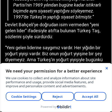
Partisi’nin 1969 yılından bugüne kadar istikrarlı
biçimde aynı siyaseti yaptığını söyleyemez.
1997’de Türkeş’in yaptığı siyaset bitmiştir.”
Devlet Bahçeli’ye doğrudan isim vermeden “yeni
gelen lider” ifadesiyle atıfta bulunan Türkeş Taş,
sözlerini şöyle sürdürdü:
“Yeni gelen liderine saygımız vardır. Her yiğidin bir
yoğurt yiyişi vardır. Biz onun yoğurt yiyişine bir şey
diyemeyiz. Ama Türkeş’in yoğurt yiyişiyle bugünkü
siyaseti aynı kefeye koyamazsınız.”
“KENDİ YAPTIKLARI PİSLİKLERİ TÜRKEŞ’LE
AKLAYAMAZLAR”
Türkeş Taş’ın konuşmasının en sert bölümü ise
MHP’nin bugünkü siyasetini babasının siyasi mirası
üzerinden meşrulaştırmaya çalıştığını savunduğu