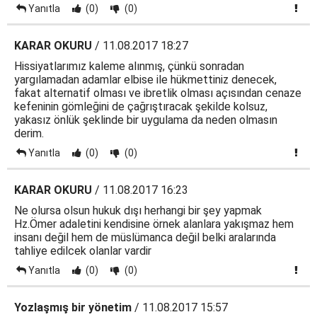
Yanıtla
(0)
(0)
KARAR OKURU
/ 11.08.2017 18:27
Hissiyatlarımız kaleme alınmış, çünkü sonradan
yargılamadan adamlar elbise ile hükmettiniz denecek,
fakat alternatif olması ve ibretlik olması açısından cenaze
kefeninin gömleğini de çağrıştıracak şekilde kolsuz,
yakasız önlük şeklinde bir uygulama da neden olmasın
derim.
Yanıtla
(0)
(0)
KARAR OKURU
/ 11.08.2017 16:23
Ne olursa olsun hukuk dışı herhangi bir şey yapmak
Hz.Ömer adaletini kendisine örnek alanlara yakışmaz hem
insanı değil hem de müslümanca değil belki aralarında
tahliye edilcek olanlar vardir
Yanıtla
(0)
(0)
Yozlaşmış bir yönetim
/ 11.08.2017 15:57