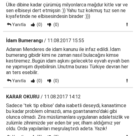
Ülke dibine kadar çürümüş milyonlarca mağdur kitle var ve
sen elbiseyi dert etmişsin :)) Yahu tuz kokmuş tuz sen ne
kıyafetinde ne elbisesindesin birader :)))
Yanıtla
(0)
(0)
İdam Bumerangı
/ 11.08.2017 15:55
Adanan Menderes de idam kanunu ile infaz edildi..İdam
bumerang gibidir kimi ne zaman nasıl bulacağını kimse
kestiremez..Bugün idam aşkını gelecekte eyvah eyvah ben
ne yapmışım diyebilirsin..Unutma burası Türkiye devran her
an ters esebilir..
Yanıtla
(0)
(0)
KARAR OKURU
/ 11.08.2017 14:12
Sadece 'tek tip elbise' daha isabetli deseydi, kanaatimce
bu kadar problem olmazdı, ama goantanamo'daki gibi
olunca olmadı. Zira müslümanlara uygulanan adaletsizlik ve
zulümle zihnimizde yer eden bir yer, ilham aldığımız yer
oldu. Orda yapılanları meşrulaştırdı adeta. Yazık!