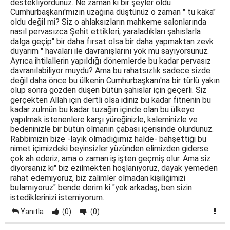
destekliyordunuz. Ne zaman ki bir şeyler oldu
Cumhurbaşkanı'mızın uzağına düştünüz o zaman " tu kaka"
oldu değil mi? Siz o ahlaksızların mahkeme salonlarında
nasıl pervasızca Şehit ettikleri, yaraladıkları şahıslarla
dalga geçip" bir daha fırsat olsa bir daha yapmaktan zevk
duyarım " havaları ile davranışlarını yok mu sayıyorsunuz.
Ayrıca ihtilallerin yapıldığı dönemlerde bu kadar pervasız
davranılabiliyor muydu? Ama bu rahatsızlık sadece sizde
değil daha önce bu ülkenin Cumhurbaşkanı'na bir türlü yakın
olup sonra gözden düşen bütün şahıslar için geçerli. Siz
gerçekten Allah için dertli olsa idiniz bu kadar fitnenin bu
kadar zulmün bu kadar tuzağın içinde olan bu ülkeye
yapılmak istenenlere karşı yüreğinizle, kaleminizle ve
bedeninizle bir bütün olmanın çabası içerisinde olurdunuz.
Rabbimizin bize -layık olmadığımız halde- bahşettiği bu
nimet içimizdeki beyinsizler yüzünden elimizden giderse
çok ah ederiz, ama o zaman iş işten geçmiş olur. Ama siz
diyorsanız ki" biz ezilmekten hoşlanıyoruz, dayak yemeden
rahat edemiyoruz, biz zalimler olmadan kişiliğimizi
bulamıyoruz" bende derim ki "yok arkadaş, ben sizin
istediklerinizi istemiyorum.
Yanıtla
(0)
(0)