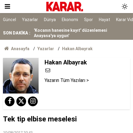
Süreç yasası bugün Genel Kurul'a geliyor
'Kocanın hanesine kayıt' düzenlemesi
Güncel
Yazarlar
Dünya
Ekonomi
Spor
Hayat
Karar Vi
Anayasa'ya uygun'
SON DAKİKA :
Cansever, son yolculuğuna uğurlanacak
At yarışında feci kaza: 1 jokey yaralı, 2 at öldü
Anasayfa
Yazarlar
Hakan Albayrak
TBMM'den yeni haklar müjdesi: Şehit aileleri ve
Hakan Albayrak
gazi maaşları ne kadar oldu? Kimlere yeni aylık
bağlanacak?
Afyonkarahisar’daki çifte cinayet
Yazarın Tüm Yazıları >
YENİ Parti'den Merkez Yönetim Kurulu toplantısı
kararı
6.500 tonluk hasatta hız kesilmiyor!
Tek tip elbise meselesi
10/08/2017 20:43