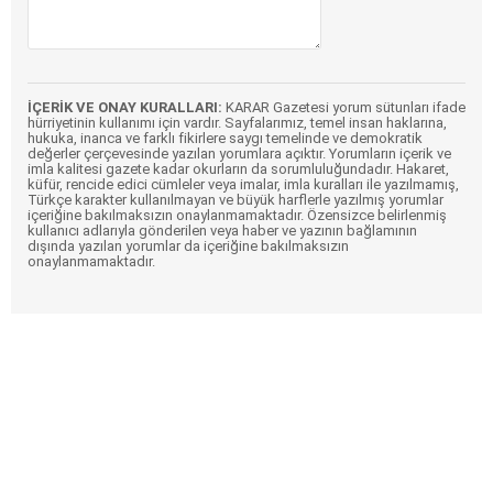
İÇERİK VE ONAY KURALLARI:
KARAR Gazetesi yorum sütunları ifade
hürriyetinin kullanımı için vardır. Sayfalarımız, temel insan haklarına,
hukuka, inanca ve farklı fikirlere saygı temelinde ve demokratik
değerler çerçevesinde yazılan yorumlara açıktır. Yorumların içerik ve
imla kalitesi gazete kadar okurların da sorumluluğundadır. Hakaret,
küfür, rencide edici cümleler veya imalar, imla kuralları ile yazılmamış,
Türkçe karakter kullanılmayan ve büyük harflerle yazılmış yorumlar
içeriğine bakılmaksızın onaylanmamaktadır. Özensizce belirlenmiş
kullanıcı adlarıyla gönderilen veya haber ve yazının bağlamının
dışında yazılan yorumlar da içeriğine bakılmaksızın
onaylanmamaktadır.