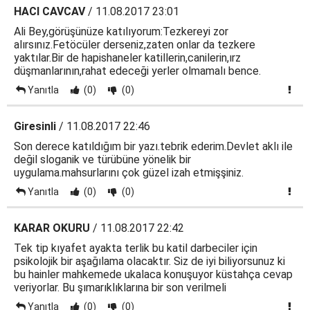
HACI CAVCAV
/ 11.08.2017 23:01
Ali Bey,görüşünüze katılıyorum:Tezkereyi zor
alırsınız.Fetöcüler derseniz,zaten onlar da tezkere
yaktılar.Bir de hapishaneler katillerin,canilerin,ırz
düşmanlarının,rahat edeceği yerler olmamalı bence.
Yanıtla
(0)
(0)
Giresinli
/ 11.08.2017 22:46
Son derece katıldığım bir yazı.tebrik ederim.Devlet aklı ile
değil sloganik ve türübüne yönelik bir
uygulama.mahsurlarını çok güzel izah etmişşiniz.
Yanıtla
(0)
(0)
KARAR OKURU
/ 11.08.2017 22:42
Tek tip kıyafet ayakta terlik bu katil darbeciler için
psikolojik bir aşağılama olacaktır. Siz de iyi biliyorsunuz ki
bu hainler mahkemede ukalaca konuşuyor küstahça cevap
veriyorlar. Bu şımarıklıklarına bir son verilmeli
Yanıtla
(0)
(0)