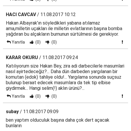
HACI CAVCAV
/ 11.08.2017 10:12
Hakan Albayrak'ın söyledikleri yabana atılamaz
ama,milletin uçakları ile milletin evlatlarının başına bomba
yağdıran bu alçakların burnunun sürtülmesi de gerekiyor.
Yanıtla
(0)
(0)
KARAR OKURU
/ 11.08.2017 09:24
Katılıyorum size Hakan Bey, zira adi darbecilerle masumlari
nasıl ayirtedeceğiz?... Daha dün darbeden yargılanan bir
komutan (edok) tahliye oldu!... Yargılama sonunda suçsuz
bulunup beraat edecek masumlara da tek tip elbise
giydirmek... Hangi selim(!) aklın ürünü?...
Yanıtla
(0)
(0)
subay
/ 11.08.2017 09:09
ben yaptım olduculuk başına daha çok dert açacak
bunların