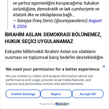
ve şartsız egemenliğini koruyacağıma; hukukun
üstünlüğüne, demokratik ve laik cumhuriyete ve
Atatürk ilke ve inkılaplarına bağlı…
— Süreyya Öneş Derici (@sureyyaoderici)
August
9, 2026
İBRAHİM ASLAN: DEMOKRASİ BÖLÜNEMEZ,
HUKUK SEÇİCİ UYGULANAMAZ
Eskişehir Milletvekili İbrahim Aslan ise silahların
susması ve toplumsal barış hedefini desteklediğini
ancak bu hedefe ulaşmak için tercih edilen siyasi
ve hukuki yönteme itiraz ettiğini açıkladı.
Aslan, meseleye ilişkin temel itirazını şu sözlerle
ortaya koydu:
“Demokrasi bölünemez. Hukuk seçici uygulanamaz.
Millî irade, iktidarın işine geldiğinde hatırlanamaz.”