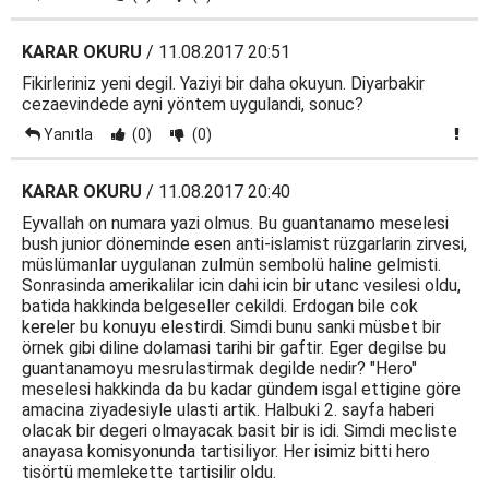
KARAR OKURU
/ 11.08.2017 20:51
Fikirleriniz yeni degil. Yaziyi bir daha okuyun. Diyarbakir
cezaevindede ayni yöntem uygulandi, sonuc?
Yanıtla
(0)
(0)
KARAR OKURU
/ 11.08.2017 20:40
Eyvallah on numara yazi olmus. Bu guantanamo meselesi
bush junior döneminde esen anti-islamist rüzgarlarin zirvesi,
müslümanlar uygulanan zulmün sembolü haline gelmisti.
Sonrasinda amerikalilar icin dahi icin bir utanc vesilesi oldu,
batida hakkinda belgeseller cekildi. Erdogan bile cok
kereler bu konuyu elestirdi. Simdi bunu sanki müsbet bir
örnek gibi diline dolamasi tarihi bir gaftir. Eger degilse bu
guantanamoyu mesrulastirmak degilde nedir? "Hero"
meselesi hakkinda da bu kadar gündem isgal ettigine göre
amacina ziyadesiyle ulasti artik. Halbuki 2. sayfa haberi
olacak bir degeri olmayacak basit bir is idi. Simdi mecliste
anayasa komisyonunda tartisiliyor. Her isimiz bitti hero
tisörtü memlekette tartisilir oldu.