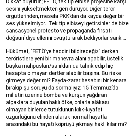
Dikkat buyurun; FETÖ, tek tip elbise projesine karşı
sesini yükseltmekten geri duruyor. Diğer terör
örgütlerinden, mesela PKK’dan da kayda değer bir
ses yükselmiyor. ‘Tek tip elbiseyi getirsinler de bize
sansasyonel protesto ve propaganda fırsatı
doğsun’ diye ellerini ovuşturarak bekliyorlar sanki…
Hükümet, “FETÖ’ye haddini bildireceğiz” derken
teröristlere yeni bir manevra alanı açabilir, üstelik
başka mahpusları/sanıkları da tahrik edip hiç
hesapta olmayan dertler alabilir başına. Bu riske
girmeye değer mi? Fayda-zarar hesabını bir kenara
bırakıp şu soruyu da sormalıyız: 15 Temmuz’da
milletin üzerine bomba ve kurşun yağdıran
alçaklara duyulan haklı öfke, onlarla alâkası
olmayan binlerce tutuklunun kılık-kıyafet
özgürlüğünü elinden alarak normal hayatla
arasındaki bu hayatî köprüyü yıkmayı haklı kılar mı?