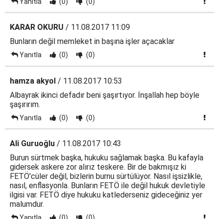
Yanıtla
(0)
(0)
KARAR OKURU
/ 11.08.2017 11:09
Bunların değil memleket in başına işler açacaklar
Yanıtla
(0)
(0)
hamza akyol
/ 11.08.2017 10:53
Albayrak ikinci defadır beni şaşırtıyor. İnşallah hep böyle
şaşırırım.
Yanıtla
(0)
(0)
Ali Guruoğlu
/ 11.08.2017 10:43
Burun sürtmek başka, hukuku sağlamak başka. Bu kafayla
gidersek askere zor alırız teskere. Bir de bakmışız ki
FETÖ'cüler değil, bizlerin burnu sürtülüyor. Nasıl işsizlikle,
nasıl, enflasyonla. Bunların FETÖ ile değil hukuk devletiyle
ilgisi var. FETÖ diye hukuku katlederseniz gideceğiniz yer
malumdur.
Yanıtla
(0)
(0)