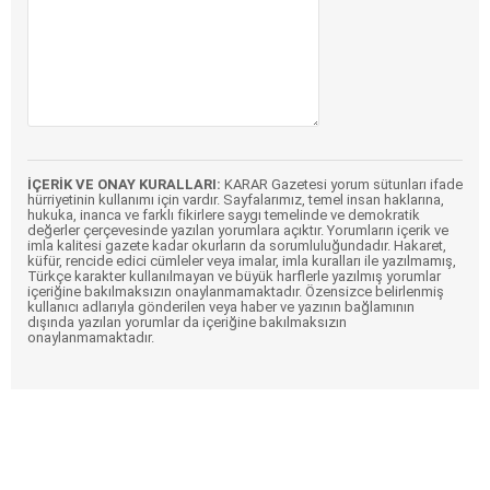
İÇERİK VE ONAY KURALLARI:
KARAR Gazetesi yorum sütunları ifade
hürriyetinin kullanımı için vardır. Sayfalarımız, temel insan haklarına,
hukuka, inanca ve farklı fikirlere saygı temelinde ve demokratik
değerler çerçevesinde yazılan yorumlara açıktır. Yorumların içerik ve
imla kalitesi gazete kadar okurların da sorumluluğundadır. Hakaret,
küfür, rencide edici cümleler veya imalar, imla kuralları ile yazılmamış,
Türkçe karakter kullanılmayan ve büyük harflerle yazılmış yorumlar
içeriğine bakılmaksızın onaylanmamaktadır. Özensizce belirlenmiş
kullanıcı adlarıyla gönderilen veya haber ve yazının bağlamının
dışında yazılan yorumlar da içeriğine bakılmaksızın
onaylanmamaktadır.