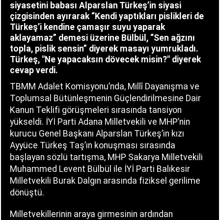
siyasetini babası Alparslan Türkeş’in siyasi
çizgisinden ayırarak “Kendi yaptıkları pislikleri de
Türkeş’i kendine çamaşır suyu yaparak
aklayamaz” demesi üzerine Bülbül, “Sen ağzını
topla, pislik sensin” diyerek masayı yumrukladı.
Türkeş, "Ne yapacaksın dövecek misin?" diyerek
cevap verdi.
TBMM Adalet Komisyonu’nda, Millî Dayanışma ve
Toplumsal Bütünleşmenin Güçlendirilmesine Dair
Kanun Teklifi görüşmeleri sırasında tansiyon
yükseldi. İYİ Parti Adana Milletvekili ve MHP’nin
kurucu Genel Başkanı Alparslan Türkeş’in kızı
Ayyüce Türkeş Taş’ın konuşması sırasında
başlayan sözlü tartışma, MHP Sakarya Milletvekili
Muhammed Levent Bülbül ile İYİ Parti Balıkesir
Milletvekili Burak Dalgın arasında fiziksel gerilime
dönüştü.
Milletvekillerinin araya girmesinin ardından