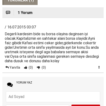
YORUMLAR (1)
1 Yorum
/ 16.07.2015 03:07
Degerli kardesim bide su borsa olayina deginsen iyi
olacak.Kapitalizmin en sahtekar alani borsa olayidir.Ayni
faiz gibidir.Kafasi estimi ceker gider,giderkende cokertir
gider.Uretimin orta sinifa yayilmasida ayri bir konu.Su anda
uretmek isteyene degil aga babalara sermaye akisi
var.Oysa orta sinifa saglanmasi gereken sermaye desdegi
daha dusuk ve donusu daha kolay
Yanıtla
(0)
(0)
YORUM YAZ