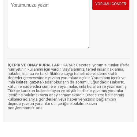
İÇERİK VE ONAY KURALLARI:
KARAR Gazetesi yorum sütunları ifade
hürriyetinin kullanımı için vardır. Sayfalarımız, temel insan haklarına,
hukuka, inanca ve farklı fikirlere saygı temelinde ve demokratik
değerler çerçevesinde yazılan yorumlara açıktır. Yorumların içerik ve
imla kalitesi gazete kadar okurların da sorumluluğundadır. Hakaret,
küfür, rencide edici cümleler veya imalar, imla kuralları ile yazılmamış,
Türkçe karakter kullanılmayan ve büyük harflerle yazılmış yorumlar
içeriğine bakılmaksızın onaylanmamaktadır. Özensizce belirlenmiş
kullanıcı adlarıyla gönderilen veya haber ve yazının bağlamının
dışında yazılan yorumlar da içeriğine bakılmaksızın
onaylanmamaktadır.