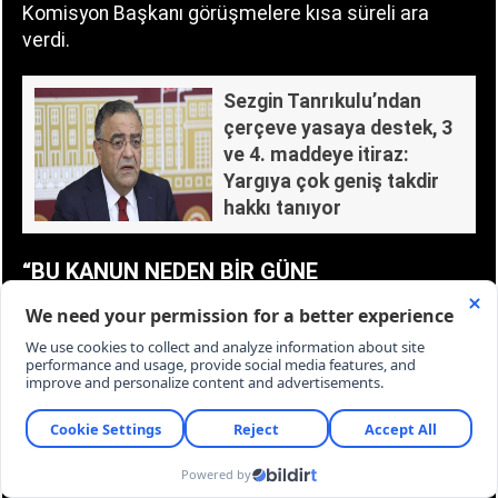
Komisyon Başkanı görüşmelere kısa süreli ara
verdi.
Sezgin Tanrıkulu’ndan
çerçeve yasaya destek, 3
ve 4. maddeye itiraz:
Yargıya çok geniş takdir
hakkı tanıyor
“BU KANUN NEDEN BİR GÜNE
SIĞDIRILIYOR?”
Ayyüce Türkeş Taş, konuşmasının başında teklifin
komisyon görüşmelerinin neden tek günde
tamamlanmak istendiğini sorguladı.
Türkeş Taş, kanun yapmanın ciddi ve üzerinde
düşünülmesi gereken bir süreç olduğunu belirterek