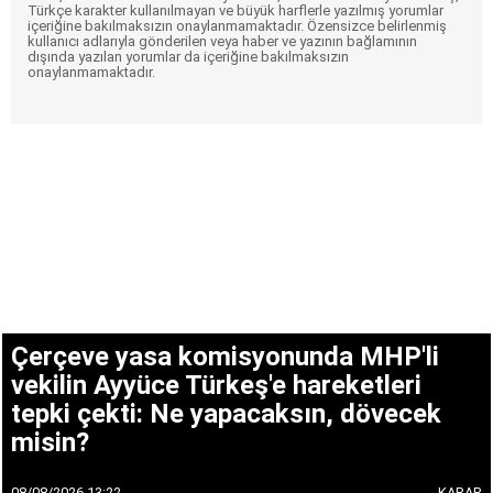
Türkçe karakter kullanılmayan ve büyük harflerle yazılmış yorumlar
içeriğine bakılmaksızın onaylanmamaktadır. Özensizce belirlenmiş
kullanıcı adlarıyla gönderilen veya haber ve yazının bağlamının
dışında yazılan yorumlar da içeriğine bakılmaksızın
onaylanmamaktadır.
Çerçeve yasa komisyonunda MHP'li
vekilin Ayyüce Türkeş'e hareketleri
tepki çekti: Ne yapacaksın, dövecek
misin?
08/08/2026 13:22
KARAR