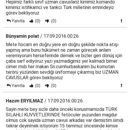
Hepimiz farklı sınıf uzman cavuslariz kimimiz komando
kimimiz istihkamci ve tankci Türk milletinin emrindeyiz
görev bekliyoruz
Yanıtla
(0)
(0)
Bünyamin polat
/ 17.09.2016 00:26
Mete hocam en doğru yere en doğru şekilde nokta atışı
yapmış ama bunu hükümet ne zaman görecek anlam
veremiyorum herseferinde dernek ve bizler geri dönüş için
çaba sarf ediyoruz yazı yazmadigimiz yer kalmadı bimer
cimer msb her makan Sn.cumhurbaskanim bu komutan
terörü yüzünden sevdiği üniformayi çıkarmış biz UZMAN
CAVUSLAR görev bekliyoruz
Yanıtla
(0)
(0)
Hazım ERYILMAZ
/ 17.09.2016 00:26
Sayin mete bey sizle daha önceki konusmamizda TÜRK
SILAHLI KUVVETLERINDE fetöculer yuzunden magdur
olmus cok sayida uzman cavus arkadas var demistim.simdi
tekrar deyinmek istiyorum 15 temmuz oncesinde kimse