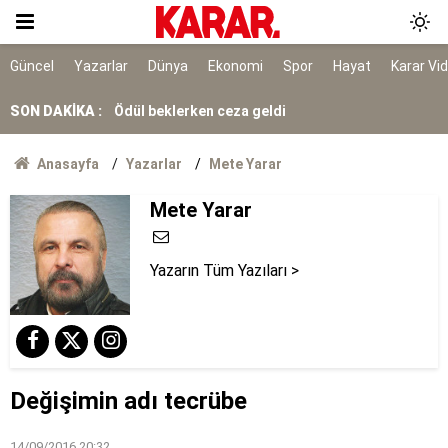
İstanbul'da gece boyu nem uyarısı: Yüzde 96'ya
çıkacak
Hakan Aran Şişecam’a, Cahit Çınar İş Bankası
Güncel
Yazarlar
Dünya
Ekonomi
Spor
Hayat
Karar Vi
Genel Müdürlüğü’ne
SON DAKİKA :
Ödül beklerken ceza geldi
Rusya açıklarındaki Türk gemisine İHA saldırısı
Anasayfa
Yazarlar
Mete Yarar
Mete Yarar
O bizim yoldaşımız
Yazarın Tüm Yazıları >
Değişimin adı tecrübe
14/09/2016 20:32