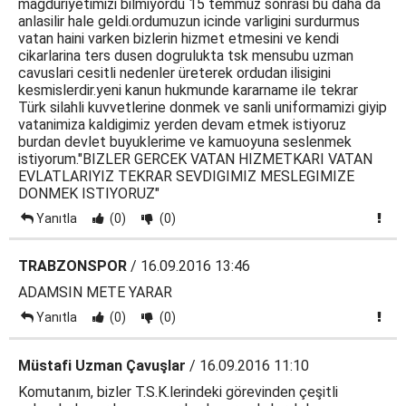
magduriyetimizi bilmiyordu 15 temmuz sonrasi bu daha da
anlasilir hale geldi.ordumuzun icinde varligini surdurmus
vatan haini varken bizlerin hizmet etmesini ve kendi
cikarlarina ters dusen dogrulukta tsk mensubu uzman
cavuslari cesitli nedenler üreterek ordudan ilisigini
kesmislerdir.yeni kanun hukmunde kararname ile tekrar
Türk silahli kuvvetlerine donmek ve sanli uniformamizi giyip
vatanimiza kaldigimiz yerden devam etmek istiyoruz
burdan devlet buyuklerime ve kamuoyuna seslenmek
istiyorum."BIZLER GERCEK VATAN HIZMETKARI VATAN
EVLATLARIYIZ TEKRAR SEVDIGIMIZ MESLEGIMIZE
DONMEK ISTIYORUZ"
Yanıtla
(0)
(0)
TRABZONSPOR
/ 16.09.2016 13:46
ADAMSIN METE YARAR
Yanıtla
(0)
(0)
Müstafi Uzman Çavuşlar
/ 16.09.2016 11:10
Komutanım, bizler T.S.K.lerindeki görevinden çeşitli