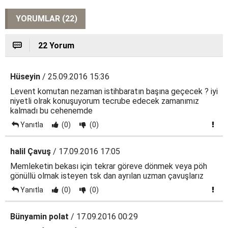
YORUMLAR (22)
22 Yorum
Hüseyin
/ 25.09.2016 15:36
Levent komutan nezaman istihbaratın başına geçecek ? iyi
niyetli olrak konuşuyorum tecrube edecek zamanımız
kalmadı bu cehenemde
Yanıtla
(0)
(0)
halil Çavuş
/ 17.09.2016 17:05
Memleketin bekası için tekrar göreve dönmek veya pöh
gönüllü olmak isteyen tsk dan ayrılan uzman çavuşlarız
Yanıtla
(0)
(0)
Bünyamin polat
/ 17.09.2016 00:29