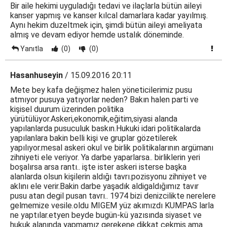
Bir aile hekimi uyguladığı tedavi ve ilaçlarla bütün aileyi
kanser yapmış ve kanser kılcal damarlara kadar yayılmış.
Aynı hekim duzeltmek için, şimdi bütün aileyi ameliyata
almış ve devam ediyor hemde ustalık döneminde.
Yanıtla
(0)
(0)
Hasanhuseyin
/ 15.09.2016 20:11
Mete bey kafa değişmez halen yöneticilerimiz pusu
atmıyor pusuya yatıyorlar neden? Bakın halen parti ve
kişisel duurum üzerinden politika
yürütülüyor.Askeri,ekonomik,eğitim,siyasi alanda
yapılanlarda pusuculuk baskın.Hukuki idari politikalarda
yapılanlara bakin belli kişi ve gruplar gözetilerek
yapılıyor.mesal askeri okul ve birlik politikalarının argümanı
zihniyeti ele veriyor. Ya darbe yaparlarsa.. birliklerin yeri
boşalırsa arsa rantı.. işte ister askeri isterse başka
alanlarda olsun kişilerin aldığı tavrı.pozisyonu zihniyet ve
aklını ele verir.Bakin darbe yaşadık aldigaldığımız tavır
pusu atan degil pusan tavrı.. 1974 bizi denizcilikte nerelere
gelmemize vesile.oldu MIGEM yüz akımızdı KUMPAS larla
ne yaptılar.etyen beyde bugün-kü yazısında siyaset ve
hukuk alanında yapmamız gerekene dikkat çekmiş ama