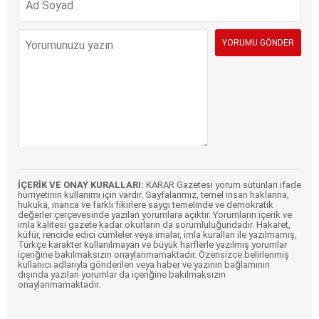
İÇERİK VE ONAY KURALLARI:
KARAR Gazetesi yorum sütunları ifade
hürriyetinin kullanımı için vardır. Sayfalarımız, temel insan haklarına,
hukuka, inanca ve farklı fikirlere saygı temelinde ve demokratik
değerler çerçevesinde yazılan yorumlara açıktır. Yorumların içerik ve
imla kalitesi gazete kadar okurların da sorumluluğundadır. Hakaret,
küfür, rencide edici cümleler veya imalar, imla kuralları ile yazılmamış,
Türkçe karakter kullanılmayan ve büyük harflerle yazılmış yorumlar
içeriğine bakılmaksızın onaylanmamaktadır. Özensizce belirlenmiş
kullanıcı adlarıyla gönderilen veya haber ve yazının bağlamının
dışında yazılan yorumlar da içeriğine bakılmaksızın
onaylanmamaktadır.