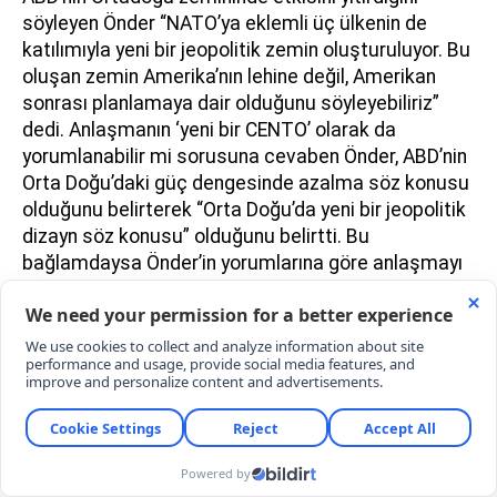
söyleyen Önder “NATO’ya eklemli üç ülkenin de
katılımıyla yeni bir jeopolitik zemin oluşturuluyor. Bu
oluşan zemin Amerika’nın lehine değil, Amerikan
sonrası planlamaya dair olduğunu söyleyebiliriz”
dedi. Anlaşmanın ‘yeni bir CENTO’ olarak da
yorumlanabilir mi sorusuna cevaben Önder, ABD’nin
Orta Doğu’daki güç dengesinde azalma söz konusu
olduğunu belirterek “Orta Doğu’da yeni bir jeopolitik
dizayn söz konusu” olduğunu belirtti. Bu
bağlamdaysa Önder’in yorumlarına göre anlaşmayı
‘ikinci bir cento’ şeklinde yorumlamak mümkün.
ÖMRÜ 4 YIL OLAN İKİNCİ CENTO MU?
CENTO (Central Treaty Organization; Merkezi
Antlaşma Teşkilatı; önceki adı ile Bağdat Paktı
(1955-1959), Türkiye, İran, Irak, Pakistan ve Birleşik
Krallık arasında, Sovyetler Birliği’nin Ortadoğu’da
nüfuz kurmasını önlemeye yönelik olarak kurulan