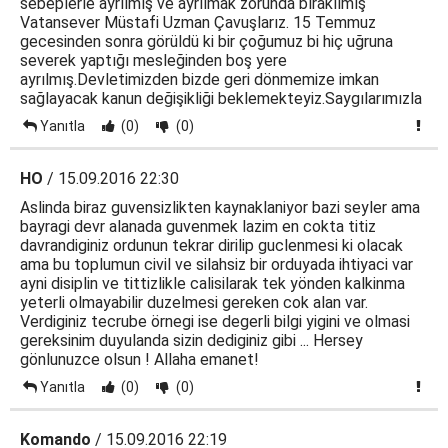
sebeplerle ayrılmış ve ayrılmak zorunda bırakılmış
Vatansever Müstafi Uzman Çavuşlarız. 15 Temmuz
gecesinden sonra görüldü ki bir çoğumuz bi hiç uğruna
severek yaptığı mesleğinden boş yere
ayrılmış.Devletimizden bizde geri dönmemize imkan
sağlayacak kanun değişikliği beklemekteyiz.Saygılarımızla
Yanıtla
(0)
(0)
HO
/ 15.09.2016 22:30
Aslinda biraz guvensizlikten kaynaklaniyor bazi seyler ama
bayragi devr alanada guvenmek lazim en cokta titiz
davrandiginiz ordunun tekrar dirilip guclenmesi ki olacak
ama bu toplumun civil ve silahsiz bir orduyada ihtiyaci var
ayni disiplin ve tittizlikle calisilarak tek yönden kalkinma
yeterli olmayabilir duzelmesi gereken cok alan var.
Verdiginiz tecrube örnegi ise degerli bilgi yigini ve olmasi
gereksinim duyulanda sizin dediginiz gibi ... Hersey
gönlunuzce olsun ! Allaha emanet!
Yanıtla
(0)
(0)
Komando
/ 15.09.2016 22:19