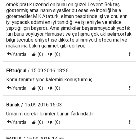
örnek pratik üzerind en bunu en güzel Levent Bektaş
göstermiş ama inanın siyasiler bu esas ve inceliği hala
göremediler.M.K.Ataturk, elman tespitinde işi ve onu enn
iyi yapacak adami en iyi tanıdığı ve işi ehliyle ve ehilce
yaptığı için başardı...Ama şimdikiler başaramayacak yaptık
ları bunu söylüyor.Hamaset ve çatışma çok aklıselim.ortak
bilgi tecrübe ehliyet ise dikkate alınmıyor.Fetocu mal ve
makamina bakin ganimet gibi ediliyor.
Yanıtla
(0)
(0)
ERtuğrul
/ 15.09.2016 18:26
Komutanımız yine kalemini konuşturmuş.
Yanıtla
(0)
(0)
Burak
/ 15.09.2016 15:03
Umarım gerekli birimler bunun farkındadır.
Yanıtla
(0)
(0)
FARUK
/ 15.09.2016 14:55