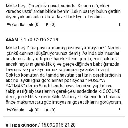
Mete bey , Örneğiniz gayet yerinde. Kısaca o "çekici
vuracak usta"lardan biride benim. Lakin ustayı bulun getirin
diyen yok anlaşılan. Usta davet bekliyor efendim....
Yanıtla
(0)
(0)
AVAMI
/ 15.09.2016 22:19
Mete bey !" siz pusu atmamış pusuya yatmışsınız." Neden
.çünkü canınızı düşünüyorsunuz demiş..Aslinda biz insanlar
sözlerimiz ile.yaptigimiz hareketlerin gerekçesini saklarız,
ancak hayatın gereklilik ç ve gerçekliğinden baktığımızda
tavrımız ve pozisyonumuz sözümüzü yalanlar.Levent
Göktaş komutan da tamda hayatın şartların gerektirdiğinin
aksine .aykiriligina göre alınan pozisyona " PUSUYA
YATMAK" demiş.Simdi bende siyasilerimizin yaptığı ve
takip ettiği siyasetlerinin gerekçesi sadedinde ki SÖZÜNE
degil,gereklilik ve gerçeklik. Makuliyet ekseninden bakınca
önce makam.statu.güc imtiyazını gozettiklerini görüyorum.
Yanıtla
(0)
(0)
ali rıza güngör
/ 15.09.2016 21:28