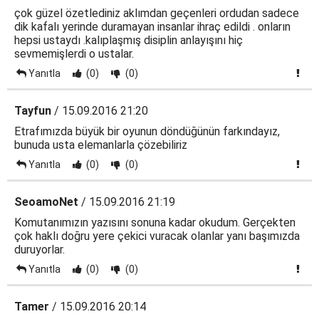
çok güzel özetlediniz aklımdan geçenleri ordudan sadece
dik kafalı yerinde duramayan insanlar ihraç edildi . onların
hepsi ustaydı .kalıplaşmış disiplin anlayışını hiç
sevmemişlerdi o ustalar.
Yanıtla
(0)
(0)
Tayfun
/ 15.09.2016 21:20
Etrafımızda büyük bir oyunun döndüğünün farkındayız,
bunuda usta elemanlarla çözebiliriz
Yanıtla
(0)
(0)
SeoamoNet
/ 15.09.2016 21:19
Komutanımızın yazısını sonuna kadar okudum. Gerçekten
çok haklı doğru yere çekici vuracak olanlar yanı başımızda
duruyorlar.
Yanıtla
(0)
(0)
Tamer
/ 15.09.2016 20:14