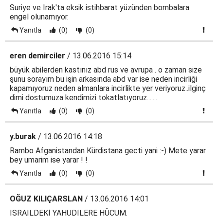
Suriye ve Irak'ta eksik istihbarat yüzünden bombalara
engel olunamıyor.
Yanıtla
(0)
(0)
eren demirciler
/ 13.06.2016 15:14
büyük abilerden kastınız abd rus ve avrupa . o zaman size
şunu sorayım bu işin arkasında abd var ise neden incirliği
kapamıyoruz neden almanlara incirlikte yer veriyoruz..ilginç
dimi dostumuza kendimizi tokatlatıyoruz.......
Yanıtla
(0)
(0)
y.burak
/ 13.06.2016 14:18
Rambo Afganistandan Kürdistana gecti yani :-) Mete yarar
bey umarim ise yarar ! !
Yanıtla
(0)
(0)
OĞUZ KILIÇARSLAN
/ 13.06.2016 14:01
İSRAİLDEKİ YAHUDİLERE HÜCUM.