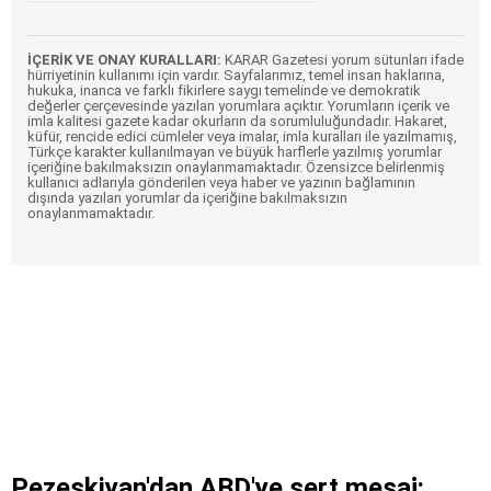
İÇERİK VE ONAY KURALLARI:
KARAR Gazetesi yorum sütunları ifade
hürriyetinin kullanımı için vardır. Sayfalarımız, temel insan haklarına,
hukuka, inanca ve farklı fikirlere saygı temelinde ve demokratik
değerler çerçevesinde yazılan yorumlara açıktır. Yorumların içerik ve
imla kalitesi gazete kadar okurların da sorumluluğundadır. Hakaret,
küfür, rencide edici cümleler veya imalar, imla kuralları ile yazılmamış,
Türkçe karakter kullanılmayan ve büyük harflerle yazılmış yorumlar
içeriğine bakılmaksızın onaylanmamaktadır. Özensizce belirlenmiş
kullanıcı adlarıyla gönderilen veya haber ve yazının bağlamının
dışında yazılan yorumlar da içeriğine bakılmaksızın
onaylanmamaktadır.
Pezeşkiyan'dan ABD'ye sert mesaj: