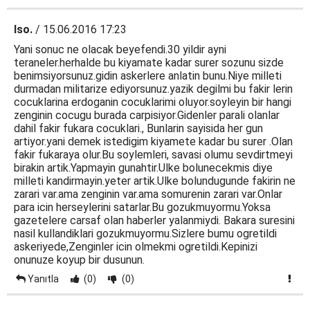
Iso.
/ 15.06.2016 17:23
Yani sonuc ne olacak beyefendi.30 yildir ayni
teraneler.herhalde bu kiyamate kadar surer sozunu sizde
benimsiyorsunuz.gidin askerlere anlatin bunu.Niye milleti
durmadan militarize ediyorsunuz.yazik degilmi bu fakir lerin
cocuklarina erdoganin cocuklarimi oluyor.soyleyin bir hangi
zenginin cocugu burada carpisiyor.Gidenler parali olanlar
dahil fakir fukara cocuklari., Bunlarin sayisida her gun
artiyor.yani demek istedigim kiyamete kadar bu surer .Olan
fakir fukaraya olur.Bu soylemleri, savasi olumu sevdirtmeyi
birakin artik.Yapmayin gunahtir.Ulke bolunecekmis diye
milleti kandirmayin.yeter artik.Ulke bolundugunde fakirin ne
zarari var.ama zenginin var.ama somurenin zarari var.Onlar
para icin herseylerini satarlar.Bu gozukmuyormu.Yoksa
gazetelere carsaf olan haberler yalanmiydi. Bakara suresini
nasil kullandiklari gozukmuyormu.Sizlere bumu ogretildi
askeriyede,Zenginler icin olmekmi ogretildi.Kepinizi
onunuze koyup bir dusunun.
Yanıtla
(0)
(0)