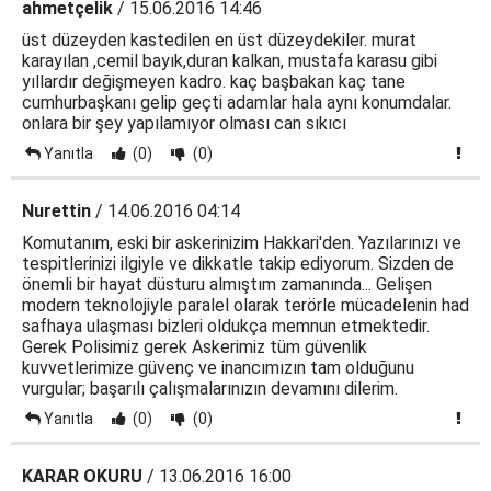
ahmetçelik
/ 15.06.2016 14:46
üst düzeyden kastedilen en üst düzeydekiler. murat
karayılan ,cemil bayık,duran kalkan, mustafa karasu gibi
yıllardır değişmeyen kadro. kaç başbakan kaç tane
cumhurbaşkanı gelip geçti adamlar hala aynı konumdalar.
onlara bir şey yapılamıyor olması can sıkıcı
Yanıtla
(0)
(0)
Nurettin
/ 14.06.2016 04:14
Komutanım, eski bir askerinizim Hakkari'den. Yazılarınızı ve
tespitlerinizi ilgiyle ve dikkatle takip ediyorum. Sizden de
önemli bir hayat düsturu almıştım zamanında... Gelişen
modern teknolojiyle paralel olarak terörle mücadelenin had
safhaya ulaşması bizleri oldukça memnun etmektedir.
Gerek Polisimiz gerek Askerimiz tüm güvenlik
kuvvetlerimize güvenç ve inancımızın tam olduğunu
vurgular; başarılı çalışmalarınızın devamını dilerim.
Yanıtla
(0)
(0)
KARAR OKURU
/ 13.06.2016 16:00