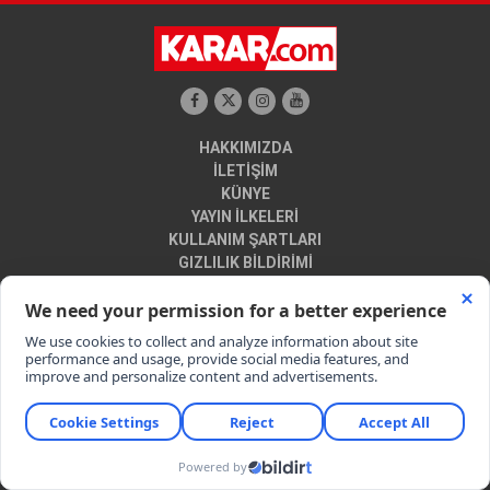
HAKKIMIZDA
İLETİŞİM
KÜNYE
YAYIN İLKELERİ
KULLANIM ŞARTLARI
GIZLILIK BİLDİRİMİ
VERİ POLİTİKASI
HUKUK AYKIRILIK BİLDİRİMİ
©Copyright 2019
Tüm Hakları Saklıdır
KARAR SON DAKİKA
Google Play Uygulamamız