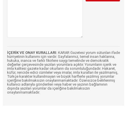
İÇERİK VE ONAY KURALLARI:
KARAR Gazetesi yorum sütunları ifade
hürriyetinin kullanımı için vardır. Sayfalarımız, temel insan haklarına,
hukuka, inanca ve farklı fikirlere saygı temelinde ve demokratik
değerler çerçevesinde yazılan yorumlara açıktır. Yorumların içerik ve
imla kalitesi gazete kadar okurların da sorumluluğundadır. Hakaret,
küfür, rencide edici cümleler veya imalar, imla kuralları ile yazılmamış,
Türkçe karakter kullanılmayan ve büyük harflerle yazılmış yorumlar
içeriğine bakılmaksızın onaylanmamaktadır. Özensizce belirlenmiş
kullanıcı adlarıyla gönderilen veya haber ve yazının bağlamının
dışında yazılan yorumlar da içeriğine bakılmaksızın
onaylanmamaktadır.