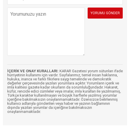
İÇERİK VE ONAY KURALLARI:
KARAR Gazetesi yorum sütunları ifade
hürriyetinin kullanımı için vardır. Sayfalarımız, temel insan haklarına,
hukuka, inanca ve farklı fikirlere saygı temelinde ve demokratik
değerler çerçevesinde yazılan yorumlara açıktır. Yorumların içerik ve
imla kalitesi gazete kadar okurların da sorumluluğundadır. Hakaret,
küfür, rencide edici cümleler veya imalar, imla kuralları ile yazılmamış,
Türkçe karakter kullanılmayan ve büyük harflerle yazılmış yorumlar
içeriğine bakılmaksızın onaylanmamaktadır. Özensizce belirlenmiş
kullanıcı adlarıyla gönderilen veya haber ve yazının bağlamının
dışında yazılan yorumlar da içeriğine bakılmaksızın
onaylanmamaktadır.