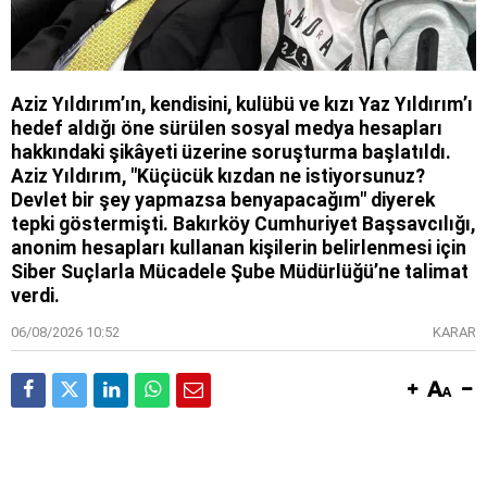
Aziz Yıldırım’ın, kendisini, kulübü ve kızı Yaz Yıldırım’ı
hedef aldığı öne sürülen sosyal medya hesapları
hakkındaki şikâyeti üzerine soruşturma başlatıldı.
Aziz Yıldırım, "Küçücük kızdan ne istiyorsunuz?
Devlet bir şey yapmazsa benyapacağım" diyerek
tepki göstermişti. Bakırköy Cumhuriyet Başsavcılığı,
anonim hesapları kullanan kişilerin belirlenmesi için
Siber Suçlarla Mücadele Şube Müdürlüğü’ne talimat
verdi.
06/08/2026 10:52
KARAR