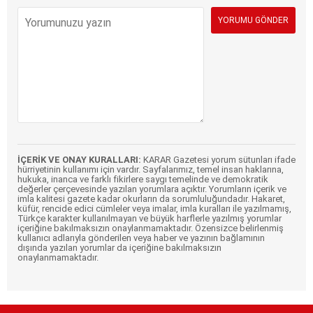
İÇERİK VE ONAY KURALLARI:
KARAR Gazetesi yorum sütunları ifade
hürriyetinin kullanımı için vardır. Sayfalarımız, temel insan haklarına,
hukuka, inanca ve farklı fikirlere saygı temelinde ve demokratik
değerler çerçevesinde yazılan yorumlara açıktır. Yorumların içerik ve
imla kalitesi gazete kadar okurların da sorumluluğundadır. Hakaret,
küfür, rencide edici cümleler veya imalar, imla kuralları ile yazılmamış,
Türkçe karakter kullanılmayan ve büyük harflerle yazılmış yorumlar
içeriğine bakılmaksızın onaylanmamaktadır. Özensizce belirlenmiş
kullanıcı adlarıyla gönderilen veya haber ve yazının bağlamının
dışında yazılan yorumlar da içeriğine bakılmaksızın
onaylanmamaktadır.