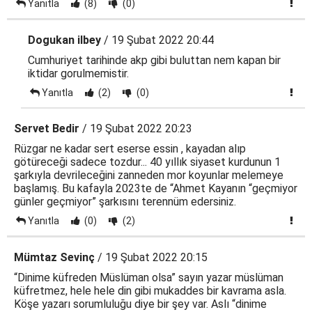
Yanıtla
(8)
(0)
Dogukan ilbey
/ 19 Şubat 2022 20:44
Cumhuriyet tarihinde akp gibi buluttan nem kapan bir
iktidar gorulmemistir.
Yanıtla
(2)
(0)
Servet Bedir
/ 19 Şubat 2022 20:23
Rüzgar ne kadar sert eserse essin , kayadan alıp
götüreceği sadece tozdur... 40 yıllık siyaset kurdunun 1
şarkıyla devrileceğini zanneden mor koyunlar melemeye
başlamış. Bu kafayla 2023te de “Ahmet Kayanın “geçmiyor
günler geçmiyor” şarkısını terennüm edersiniz.
Yanıtla
(0)
(2)
Mümtaz Sevinç
/ 19 Şubat 2022 20:15
“Dinime küfreden Müslüman olsa” sayın yazar müslüman
küfretmez, hele hele din gibi mukaddes bir kavrama asla.
Köşe yazarı sorumluluğu diye bir şey var. Aslı “dinime