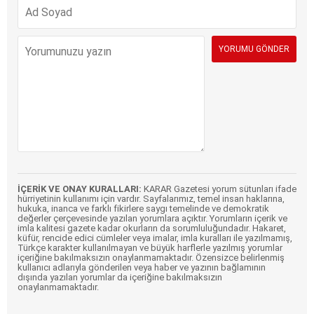
İÇERİK VE ONAY KURALLARI:
KARAR Gazetesi yorum sütunları ifade
hürriyetinin kullanımı için vardır. Sayfalarımız, temel insan haklarına,
hukuka, inanca ve farklı fikirlere saygı temelinde ve demokratik
değerler çerçevesinde yazılan yorumlara açıktır. Yorumların içerik ve
imla kalitesi gazete kadar okurların da sorumluluğundadır. Hakaret,
küfür, rencide edici cümleler veya imalar, imla kuralları ile yazılmamış,
Türkçe karakter kullanılmayan ve büyük harflerle yazılmış yorumlar
içeriğine bakılmaksızın onaylanmamaktadır. Özensizce belirlenmiş
kullanıcı adlarıyla gönderilen veya haber ve yazının bağlamının
dışında yazılan yorumlar da içeriğine bakılmaksızın
onaylanmamaktadır.