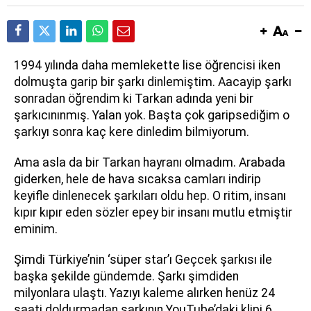
1994 yılında daha memlekette lise öğrencisi iken
dolmuşta garip bir şarkı dinlemiştim. Aacayip şarkı
sonradan öğrendim ki Tarkan adında yeni bir
şarkıcınınmış. Yalan yok. Başta çok garipsediğim o
şarkıyı sonra kaç kere dinledim bilmiyorum.
Ama asla da bir Tarkan hayranı olmadım. Arabada
giderken, hele de hava sıcaksa camları indirip
keyifle dinlenecek şarkıları oldu hep. O ritim, insanı
kıpır kıpır eden sözler epey bir insanı mutlu etmiştir
eminim.
Şimdi Türkiye’nin ‘süper star’ı Geçcek şarkısı ile
başka şekilde gündemde. Şarkı şimdiden
milyonlara ulaştı. Yazıyı kaleme alırken henüz 24
saati doldurmadan şarkının YouTube’daki klipi 6