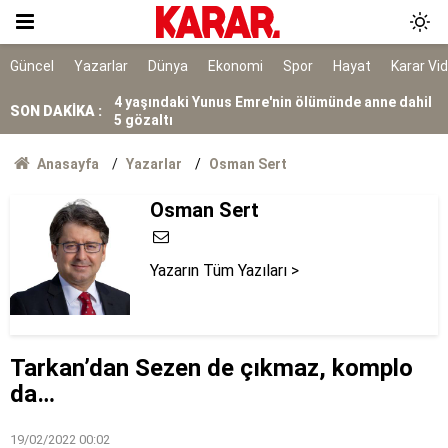
Elektriği güneşten geçimi hayvancılıktan
sağlıyorlar!
4 yaşındaki Yunus Emre'nin ölümünde anne dahil
Güncel
Yazarlar
Dünya
Ekonomi
Spor
Hayat
Karar Vi
5 gözaltı
5 kentteki orman yangınlarının bilançosu belli
SON DAKİKA :
oldu
Google'ın yapay zekâ biriminin başına Koray
Anasayfa
Yazarlar
Osman Sert
Kavukçuoğlu getirildi
Arızalanan kahve makinesini çöpe atmayın! 15
Osman Sert
saniyede tamir eden pratik yöntem
Dava dışı 6 kişi için de sorumluluk tespiti
Yazarın Tüm Yazıları >
Bakan Gürlek, Uğur Mumcu'nun ailesiyle
görüştü
Antalya’da sayıları Türkleri geçti!
Tarkan’dan Sezen de çıkmaz, komplo
da…
19/02/2022 00:02