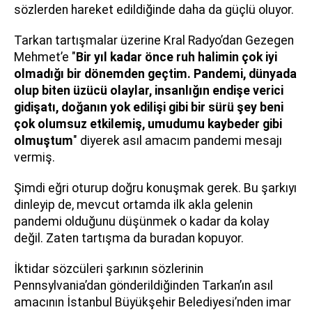
sözlerden hareket edildiğinde daha da güçlü oluyor.
Tarkan tartışmalar üzerine Kral Radyo’dan Gezegen
Mehmet’e "
Bir yıl kadar önce ruh halimin çok iyi
olmadığı bir dönemden geçtim. Pandemi, dünyada
olup biten üzücü olaylar, insanlığın endişe verici
gidişatı, doğanın yok edilişi gibi bir sürü şey beni
çok olumsuz etkilemiş, umudumu kaybeder gibi
olmuştum
" diyerek asıl amacım pandemi mesajı
vermiş.
Şimdi eğri oturup doğru konuşmak gerek. Bu şarkıyı
dinleyip de, mevcut ortamda ilk akla gelenin
pandemi olduğunu düşünmek o kadar da kolay
değil. Zaten tartışma da buradan kopuyor.
İktidar sözcüleri şarkının sözlerinin
Pennsylvania’dan gönderildiğinden Tarkan’ın asıl
amacının İstanbul Büyükşehir Belediyesi’nden imar