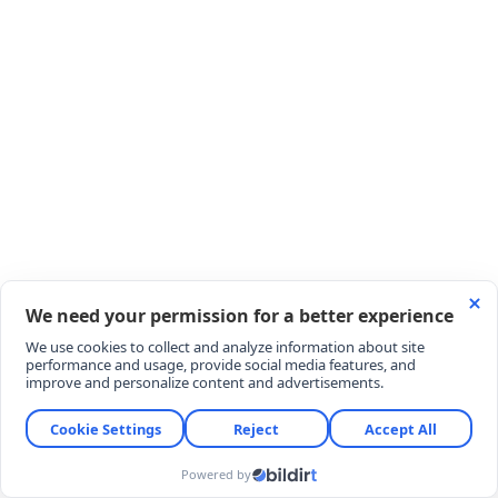
Çinli şirketlerin yurt dışı yatırımları öncesinde Çin
Komünist Partisi kontrolündeki Ulusal Kalkınma ve
Reform Komisyonu ile Ticaret Bakanlığı gibi resmi
kurumlardan izin alması gerekiyor.