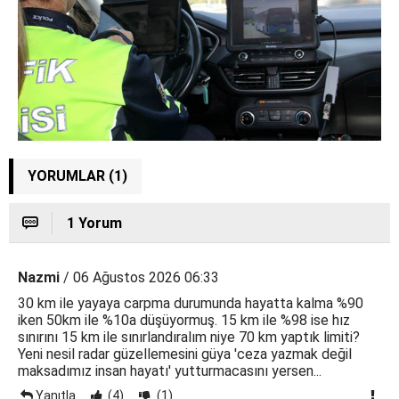
YORUMLAR (1)
1 Yorum
Nazmi
/ 06 Ağustos 2026 06:33
30 km ile yayaya carpma durumunda hayatta kalma %90
iken 50km ile %10a düşüyormuş. 15 km ile %98 ise hız
sınırını 15 km ile sınırlandıralım niye 70 km yaptık limiti?
Yeni nesil radar güzellemesini güya 'ceza yazmak değil
maksadımız insan hayatı' yutturmacasını yersen...
Yanıtla
(4)
(1)