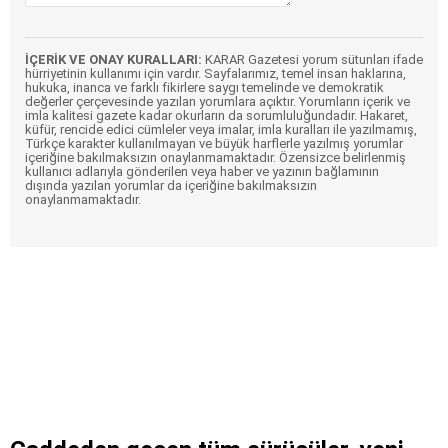
İÇERİK VE ONAY KURALLARI:
KARAR Gazetesi yorum sütunları ifade
hürriyetinin kullanımı için vardır. Sayfalarımız, temel insan haklarına,
hukuka, inanca ve farklı fikirlere saygı temelinde ve demokratik
değerler çerçevesinde yazılan yorumlara açıktır. Yorumların içerik ve
imla kalitesi gazete kadar okurların da sorumluluğundadır. Hakaret,
küfür, rencide edici cümleler veya imalar, imla kuralları ile yazılmamış,
Türkçe karakter kullanılmayan ve büyük harflerle yazılmış yorumlar
içeriğine bakılmaksızın onaylanmamaktadır. Özensizce belirlenmiş
kullanıcı adlarıyla gönderilen veya haber ve yazının bağlamının
dışında yazılan yorumlar da içeriğine bakılmaksızın
onaylanmamaktadır.