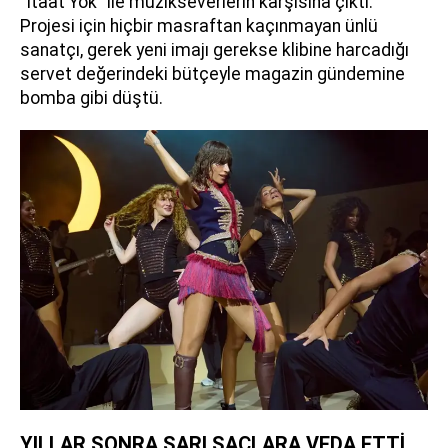
"İtaat Yok" ile müzikseverlerin karşısına çıktı.
Projesi için hiçbir masraftan kaçınmayan ünlü
sanatçı, gerek yeni imajı gerekse klibine harcadığı
servet değerindeki bütçeyle magazin gündemine
bomba gibi düştü.
YILLAR SONRA SARI SAÇLARA VEDA ETTİ