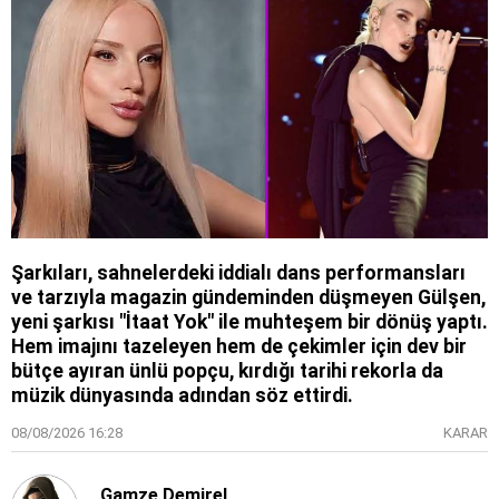
Şarkıları, sahnelerdeki iddialı dans performansları
ve tarzıyla magazin gündeminden düşmeyen Gülşen,
yeni şarkısı "İtaat Yok" ile muhteşem bir dönüş yaptı.
Hem imajını tazeleyen hem de çekimler için dev bir
bütçe ayıran ünlü popçu, kırdığı tarihi rekorla da
müzik dünyasında adından söz ettirdi.
08/08/2026 16:28
KARAR
Gamze Demirel