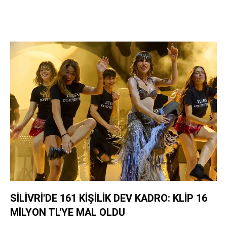
SİLİVRİ'DE 161 KİŞİLİK DEV KADRO: KLİP 16
MİLYON TL'YE MAL OLDU