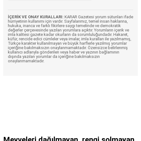
İÇERİK VE ONAY KURALLARI:
KARAR Gazetesi yorum sütunları ifade
hürriyetinin kullanımı için vardır. Sayfalarımız, temel insan haklarına,
hukuka, inanca ve farklı fikirlere saygı temelinde ve demokratik
değerler çerçevesinde yazılan yorumlara açıktır. Yorumların içerik ve
imla kalitesi gazete kadar okurların da sorumluluğundadır. Hakaret,
küfür, rencide edici cümleler veya imalar, imla kuralları ile yazılmamış,
Türkçe karakter kullanılmayan ve büyük harflerle yazılmış yorumlar
içeriğine bakılmaksızın onaylanmamaktadır. Özensizce belirlenmiş
kullanıcı adlarıyla gönderilen veya haber ve yazının bağlamının
dışında yazılan yorumlar da içeriğine bakılmaksızın
onaylanmamaktadır.
Meyveleri dağılmayan, rengi solmayan