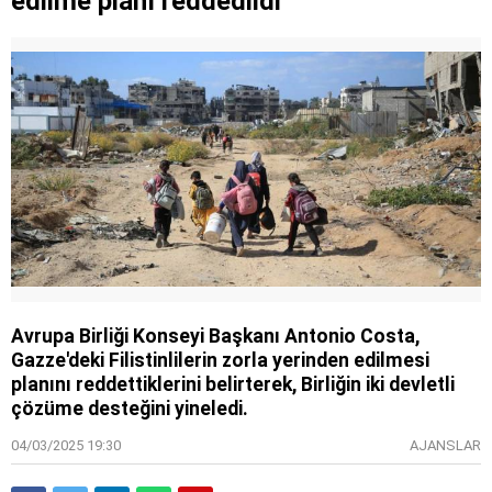
edilme planı reddedildi
Avrupa Birliği Konseyi Başkanı Antonio Costa,
Gazze'deki Filistinlilerin zorla yerinden edilmesi
planını reddettiklerini belirterek, Birliğin iki devletli
çözüme desteğini yineledi.
04/03/2025 19:30
AJANSLAR