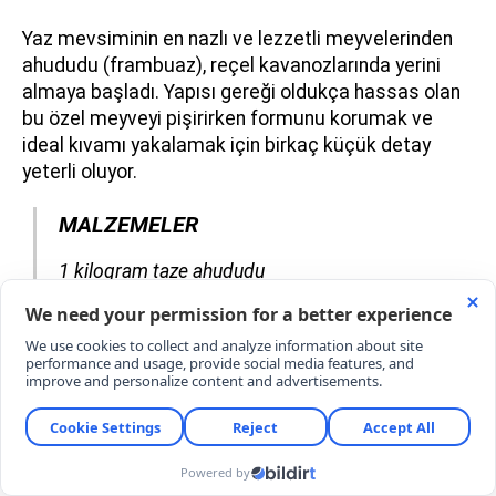
Yaz mevsiminin en nazlı ve lezzetli meyvelerinden
ahududu (frambuaz), reçel kavanozlarında yerini
almaya başladı. Yapısı gereği oldukça hassas olan
bu özel meyveyi pişirirken formunu korumak ve
ideal kıvamı yakalamak için birkaç küçük detay
yeterli oluyor.
MALZEMELER
​​​​​​​1 kilogram taze ahududu
4 su bardağı toz şeker (yaklaşık 800 gram)
1 tatlı kaşığı taze sıkılmış limon suyu
1 çay kaşığı tereyağı (köpüklenmeyi önlemek
için)