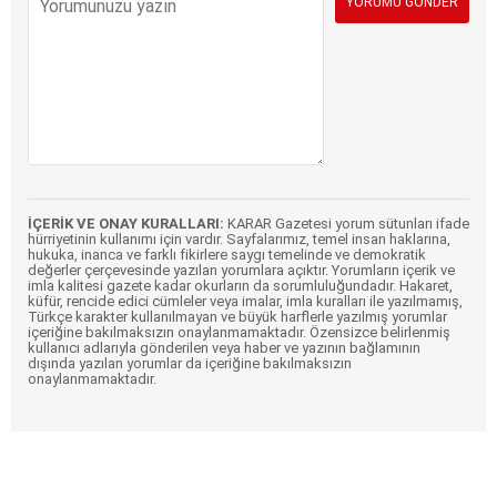
İÇERİK VE ONAY KURALLARI:
KARAR Gazetesi yorum sütunları ifade
hürriyetinin kullanımı için vardır. Sayfalarımız, temel insan haklarına,
hukuka, inanca ve farklı fikirlere saygı temelinde ve demokratik
değerler çerçevesinde yazılan yorumlara açıktır. Yorumların içerik ve
imla kalitesi gazete kadar okurların da sorumluluğundadır. Hakaret,
küfür, rencide edici cümleler veya imalar, imla kuralları ile yazılmamış,
Türkçe karakter kullanılmayan ve büyük harflerle yazılmış yorumlar
içeriğine bakılmaksızın onaylanmamaktadır. Özensizce belirlenmiş
kullanıcı adlarıyla gönderilen veya haber ve yazının bağlamının
dışında yazılan yorumlar da içeriğine bakılmaksızın
onaylanmamaktadır.