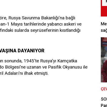
öre, Rusya Savunma Bakanlığı’na bağlı
an-1 Mayıs tarihlerinde yabancı askeri ve
Met
fındaki sularda seyrüseferinin kısıtlandığı
sağ
AVAŞINA DAYANIYOR
ı'nın sonunda, 1945'te Rusya'yı Kamçatka
o Bölgesi'ne uzanan ve Pasifik Okyanusu ile
l Adaları'nı ilhak etmişti.
ÇE
SON
Par