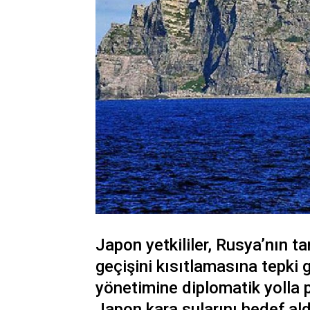
Japon yetkililer, Rusya’nın t
geçişini kısıtlamasına tepki
yönetimine diplomatik yolla pr
Japon kara sularını hedef aldı