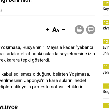
12
Kay
A)
12
ziy
12
Yoşimasa, Rusya'nın 1 Mayıs'a kadar "yabancı
ayı
alı adalar etrafındaki sularda seyretmesine izin
üni
rek karara tepki gösterdi.
11
yeni
 kabul edilemez olduğunu belirten Yoşimasa,
verilmesinin Japonya'nın kara sularını hedef
plomatik yolla protesto notası ilettiklerini
11
Seç
11
ÖYLÜYOR