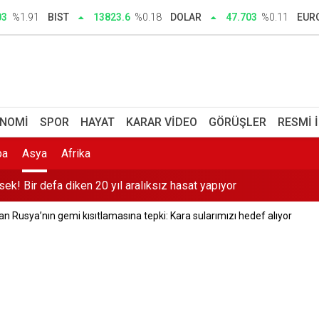
man başlıyor, ayın kaçında? 2026-2027 YKS e-Kayıt ekranı ve ünive
03
%1.91
BIST
13823.6
%0.18
DOLAR
47.703
%0.11
EUR
ektrik akımına kapılarak öldü
şturmasında 16 kişi adliyede
 3 aylık reklam yasağı
NOMI
SPOR
HAYAT
KARAR VIDEO
GÖRÜŞLER
RESMI 
sek! Bir defa diken 20 yıl aralıksız hasat yapıyor
pa
Asya
Afrika
 hakkı: Sırada sandık kurulları var
n Rusya’nın gemi kısıtlamasına tepki: Kara sularımızı hedef alıyor
104 şüpheli yakalandı
n Marmaris depremi sonrası uyarı