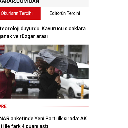
KARAR.COM’DAN
Okurların Tercihi
Editörün Tercihi
eoroloji duyurdu: Kavurucu sıcaklara
anak ve rüzgar arası
VRE
AR anketinde Yeni Parti ilk sırada: AK
ti ile fark 4 puanı aştı