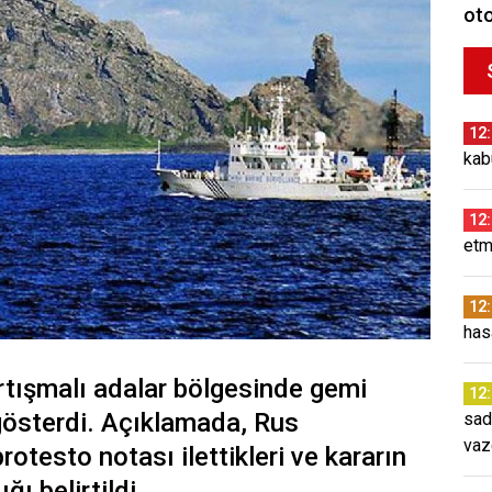
oto
12
kab
12
etm
12
has
artışmalı adalar bölgesinde gemi
12
 gösterdi. Açıklamada, Rus
sad
vaz
otesto notası ilettikleri ve kararın
ğı belirtildi.