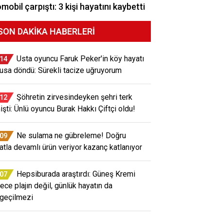
mobil çarpıştı: 3 kişi hayatını kaybetti
SON DAKIKA HABERLERI
Usta oyuncu Faruk Peker'in köy hayatı
:14
usa döndü: Sürekli tacize uğruyorum
Şöhretin zirvesindeyken şehri terk
:12
işti: Ünlü oyuncu Burak Hakkı Çiftçi oldu!
Ne sulama ne gübreleme! Doğru
:09
atla devamlı ürün veriyor kazanç katlanıyor
Hepsiburada araştırdı: Güneş Kremi
:07
ece plajın değil, günlük hayatın da
geçilmezi