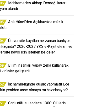
Mahkemeden Ahbap Derneği kararı:
:06
yum atandı
Aslı Hünel’den Açıkhava’da müzik
:05
afeti
Üniversite kayıtları ne zaman başlıyor,
:04
n kaçında? 2026-2027 YKS e-Kayıt ekranı ve
versite kaydı için istenen belgeler
Bilim insanları yapay zeka kullanarak
:59
 virüsler geliştirdi
İlk hamileliğinde düşük yapmıştı! Ece
:52
kin yeniden anne olmaya mı hazırlanıyor?
Canlı nüfusu sadece 1300: Ölülerin
:51