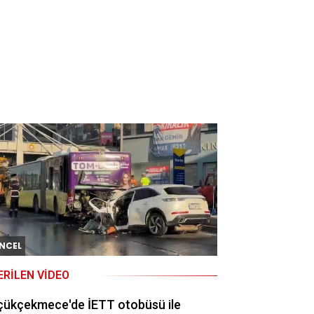
NCEL
ERILEN VIDEO
çükçekmece'de İETT otobüsü ile