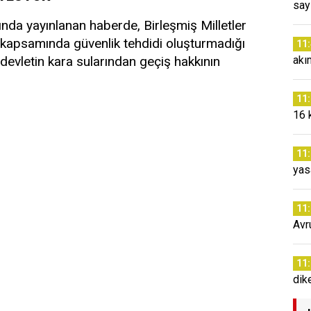
say
da yayınlanan haberde, Birleşmiş Milletler
apsamında güvenlik tehdidi oluşturmadığı
11
devletin kara sularından geçiş hakkının
akı
11
16 
11
yas
11
Avr
11
dik