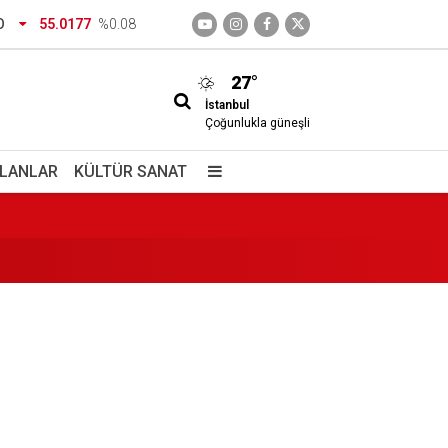
rsite kaydı için istenen belgeler
O
55.0177
%0.08
27°
İstanbul
Çoğunlukla güneşli
İLANLAR
KÜLTÜR SANAT