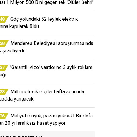
ısı 1 Milyon 500 Bini geçen tek 'Ölüler Şehri'
Göç yolundaki 52 leylek elektrik
:48
mına kapılarak öldü
Menderes Belediyesi soruşturmasında
:38
kişi adliyede
'Garantili vize' vaatlerine 3 aylık reklam
:37
ağı
Milli motosikletçiler hafta sonunda
:33
upa'da yarışacak
Maliyeti düşük, pazarı yüksek! Bir defa
:26
en 20 yıl aralıksız hasat yapıyor