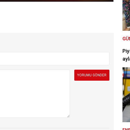
GÜ
Piy
ayl