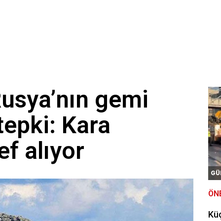
usya’nın gemi
tepki: Kara
ef alıyor
GÜ
ÖN
Kü