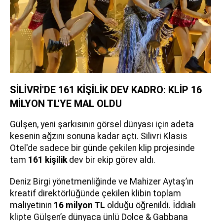
SİLİVRİ'DE 161 KİŞİLİK DEV KADRO: KLİP 16
MİLYON TL'YE MAL OLDU
Gülşen, yeni şarkısının görsel dünyası için adeta
kesenin ağzını sonuna kadar açtı. Silivri Klasis
Otel'de sadece bir günde çekilen klip projesinde
tam
161 kişilik
dev bir ekip görev aldı.
Deniz Birgi yönetmenliğinde ve Mahizer Aytaş’ın
kreatif direktörlüğünde çekilen klibin toplam
maliyetinin
16 milyon TL
olduğu öğrenildi. İddialı
klipte Gülşen’e dünyaca ünlü Dolce & Gabbana