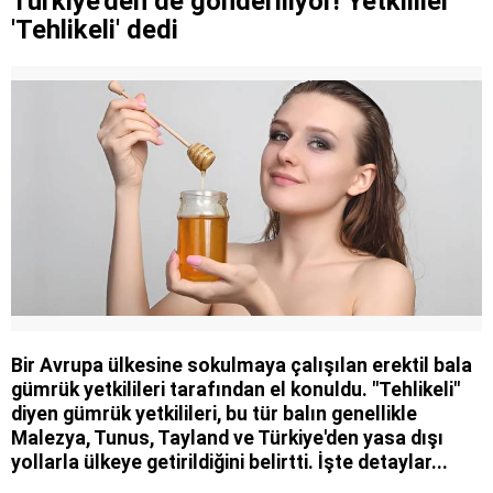
Türkiye'den de gönderiliyor! Yetkililer
'Tehlikeli' dedi
Bir Avrupa ülkesine sokulmaya çalışılan erektil bala
gümrük yetkilileri tarafından el konuldu. "Tehlikeli"
diyen gümrük yetkilileri, bu tür balın genellikle
Malezya, Tunus, Tayland ve Türkiye'den yasa dışı
yollarla ülkeye getirildiğini belirtti. İşte detaylar...