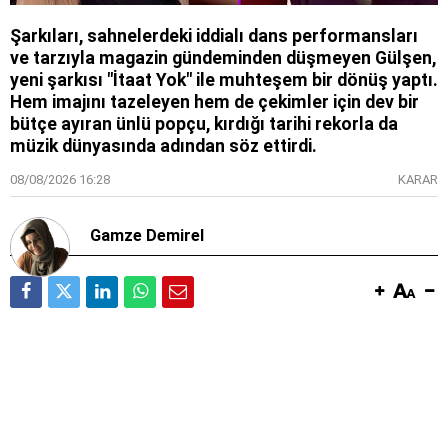
Şarkıları, sahnelerdeki iddialı dans performansları
ve tarzıyla magazin gündeminden düşmeyen Gülşen,
yeni şarkısı "İtaat Yok" ile muhteşem bir dönüş yaptı.
Hem imajını tazeleyen hem de çekimler için dev bir
bütçe ayıran ünlü popçu, kırdığı tarihi rekorla da
müzik dünyasında adından söz ettirdi.
08/08/2026 16:28
KARAR
Gamze Demirel