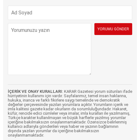
İÇERİK VE ONAY KURALLARI:
KARAR Gazetesi yorum sütunları ifade
hürriyetinin kullanımı için vardır. Sayfalarımız, temel insan haklarına,
hukuka, inanca ve farklı fikirlere saygı temelinde ve demokratik
değerler çerçevesinde yazılan yorumlara açıktır. Yorumların içerik ve
imla kalitesi gazete kadar okurların da sorumluluğundadır. Hakaret,
küfür, rencide edici cümleler veya imalar, imla kuralları ile yazılmamış,
Türkçe karakter kullanılmayan ve büyük harflerle yazılmış yorumlar
içeriğine bakılmaksızın onaylanmamaktadır. Özensizce belirlenmiş
kullanıcı adlarıyla gönderilen veya haber ve yazının bağlamının
dışında yazılan yorumlar da içeriğine bakılmaksızın
onaylanmamaktadır.