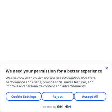
Yaz mevsiminin en nazlı ve lezzetli meyvelerinden
ahududu (frambuaz), reçel kavanozlarında yerini
almaya başladı. Yapısı gereği oldukça hassas olan
bu özel meyveyi pişirirken formunu korumak ve
ideal kıvamı yakalamak için birkaç küçük detay
yeterli oluyor.
MALZEMELER