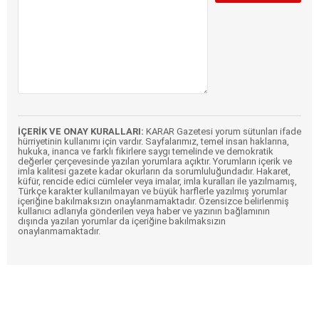
İÇERİK VE ONAY KURALLARI:
KARAR Gazetesi yorum sütunları ifade
hürriyetinin kullanımı için vardır. Sayfalarımız, temel insan haklarına,
hukuka, inanca ve farklı fikirlere saygı temelinde ve demokratik
değerler çerçevesinde yazılan yorumlara açıktır. Yorumların içerik ve
imla kalitesi gazete kadar okurların da sorumluluğundadır. Hakaret,
küfür, rencide edici cümleler veya imalar, imla kuralları ile yazılmamış,
Türkçe karakter kullanılmayan ve büyük harflerle yazılmış yorumlar
içeriğine bakılmaksızın onaylanmamaktadır. Özensizce belirlenmiş
kullanıcı adlarıyla gönderilen veya haber ve yazının bağlamının
dışında yazılan yorumlar da içeriğine bakılmaksızın
onaylanmamaktadır.