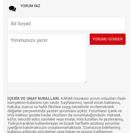
YORUM YAZ
İÇERİK VE ONAY KURALLARI:
KARAR Gazetesi yorum sütunları ifade
hürriyetinin kullanımı için vardır. Sayfalarımız, temel insan haklarına,
hukuka, inanca ve farklı fikirlere saygı temelinde ve demokratik
değerler çerçevesinde yazılan yorumlara açıktır. Yorumların içerik ve
imla kalitesi gazete kadar okurların da sorumluluğundadır. Hakaret,
küfür, rencide edici cümleler veya imalar, imla kuralları ile yazılmamış,
Türkçe karakter kullanılmayan ve büyük harflerle yazılmış yorumlar
içeriğine bakılmaksızın onaylanmamaktadır. Özensizce belirlenmiş
kullanıcı adlarıyla gönderilen veya haber ve yazının bağlamının