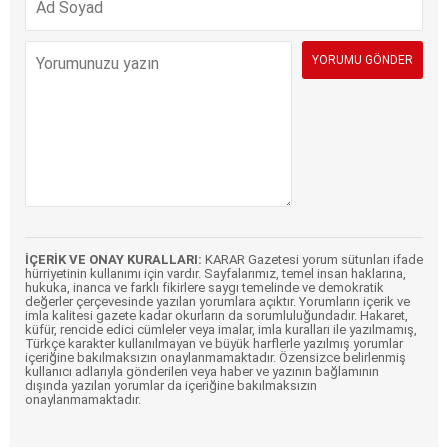
İÇERİK VE ONAY KURALLARI:
KARAR Gazetesi yorum sütunları ifade
hürriyetinin kullanımı için vardır. Sayfalarımız, temel insan haklarına,
hukuka, inanca ve farklı fikirlere saygı temelinde ve demokratik
değerler çerçevesinde yazılan yorumlara açıktır. Yorumların içerik ve
imla kalitesi gazete kadar okurların da sorumluluğundadır. Hakaret,
küfür, rencide edici cümleler veya imalar, imla kuralları ile yazılmamış,
Türkçe karakter kullanılmayan ve büyük harflerle yazılmış yorumlar
içeriğine bakılmaksızın onaylanmamaktadır. Özensizce belirlenmiş
kullanıcı adlarıyla gönderilen veya haber ve yazının bağlamının
dışında yazılan yorumlar da içeriğine bakılmaksızın
onaylanmamaktadır.