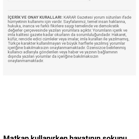
İÇERİK VE ONAY KURALLARI:
KARAR Gazetesi yorum sütunları ifade
hürriyetinin kullanımı için vardır. Sayfalarımız, temel insan haklarına,
hukuka, inanca ve farklı fikirlere saygı temelinde ve demokratik
değerler çerçevesinde yazılan yorumlara açıktır. Yorumların içerik ve
imla kalitesi gazete kadar okurların da sorumluluğundadır. Hakaret,
küfür, rencide edici cümleler veya imalar, imla kuralları ile yazılmamış,
Türkçe karakter kullanılmayan ve büyük harflerle yazılmış yorumlar
içeriğine bakılmaksızın onaylanmamaktadır. Özensizce belirlenmiş
kullanıcı adlarıyla gönderilen veya haber ve yazının bağlamının
dışında yazılan yorumlar da içeriğine bakılmaksızın
onaylanmamaktadır.
Matkap kullanırken hayatının şokunu