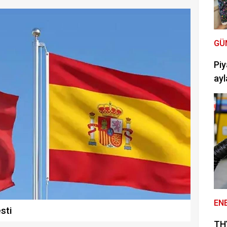
GÜ
Piy
ayl
EN
sti
THY