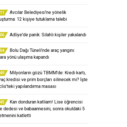
Avcılar Belediyesi’ne yönelik
:11
uşturma: 12 kişiye tutuklama talebi
Adliye'de panik: Silahlı kişiler yakalandı
:06
Bolu Dağı Tüneli’nde araç yangını:
:54
ara yönü ulaşıma kapandı
Milyonların gözü TBMM'de: Kredi kartı,
:49
iyaç kredisi ve prim borçları silinecek mi? İşte
lis'teki yapılandırma masası
Kan donduran katliam! Lise öğrencisi
:45
e dedesi ve babaannesini, sonra okuldaki 5
etmenini katletti