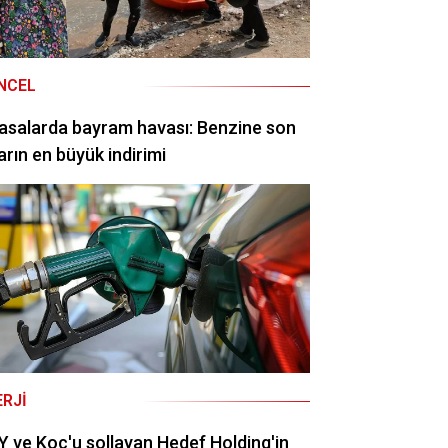
NCEL
asalarda bayram havası: Benzine son
arın en büyük indirimi
ERJI
 ve Koç'u sollayan Hedef Holding'in