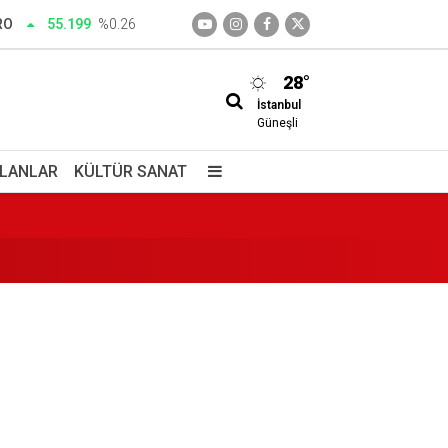
RO
55.199
%0.26
28°
İstanbul
enini katletti
Güneşli
İLANLAR
KÜLTÜR SANAT