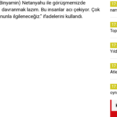
nı Binyamin) Netanyahu ile görüşmemizde
17
 davranmak lazım. Bu insanlar acı çekiyor. Çok
na
nunla ilgileneceğiz." ifadelerini kullandı.
17
Top
17
Yıld
17
Atl
17
oyn