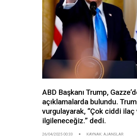
ABD Başkanı Trump, Gazze’de
açıklamalarda bulundu. Trump,
vurgulayarak, “Çok ciddi ilaç 
ilgileneceğiz.” dedi.
26/04/2025 00:33
KAYNAK: AJANSLAR