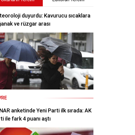
eoroloji duyurdu: Kavurucu sıcaklara
anak ve rüzgar arası
VRE
AR anketinde Yeni Parti ilk sırada: AK
ti ile fark 4 puanı aştı