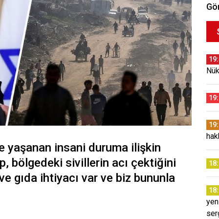
Gör
19
Nük
19
19
hak
 yaşanan insani duruma ilişkin
 bölgedeki sivillerin acı çektiğini
18
ve gıda ihtiyacı var ve biz bununla
18
yen
ser