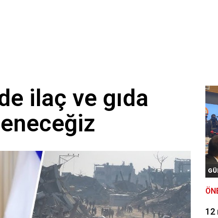
e ilaç ve gıda
ileneceğiz
GÜ
ÖN
12