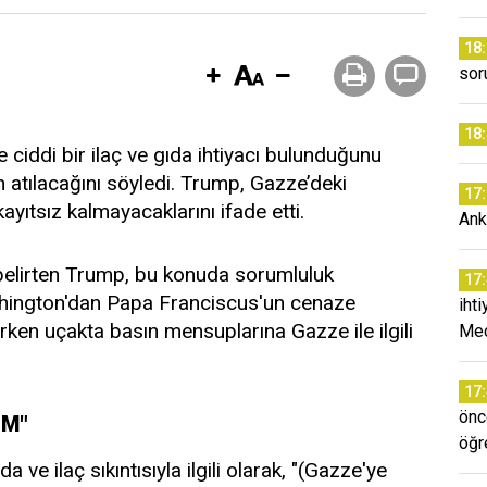
18
sor
18
iddi bir ilaç ve gıda ihtiyacı bulunduğunu
n atılacağını söyledi. Trump, Gazze’deki
17
ayıtsız kalmayacaklarını ifade etti.
Ank
 belirten Trump, bu konuda sorumluluk
17
shington'dan Papa Franciscus'un cenaze
iht
ken uçakta basın mensuplarına Gazze ile ilgili
Mec
17
önc
IM"
öğr
ve ilaç sıkıntısıyla ilgili olarak, "(Gazze'ye