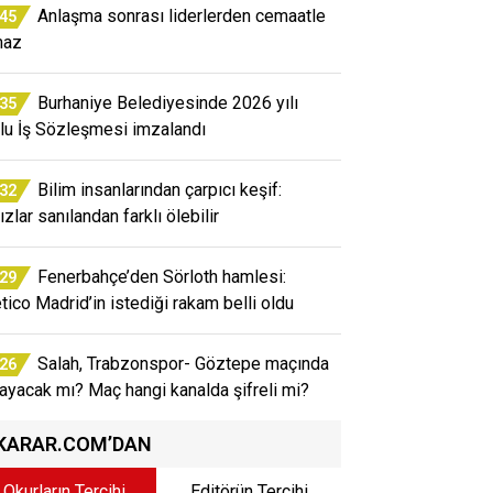
Anlaşma sonrası liderlerden cemaatle
:45
maz
Burhaniye Belediyesinde 2026 yılı
:35
lu İş Sözleşmesi imzalandı
Bilim insanlarından çarpıcı keşif:
:32
ızlar sanılandan farklı ölebilir
Fenerbahçe’den Sörloth hamlesi:
:29
etico Madrid’in istediği rakam belli oldu
Salah, Trabzonspor- Göztepe maçında
:26
ayacak mı? Maç hangi kanalda şifreli mi?
KARAR.COM’DAN
Okurların Tercihi
Editörün Tercihi