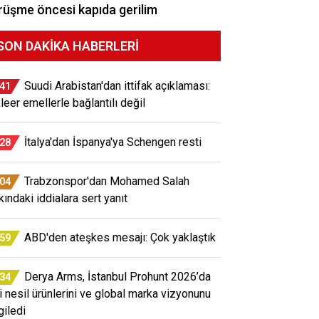
üşme öncesi kapıda gerilim
SON DAKIKA HABERLERI
Suudi Arabistan'dan ittifak açıklaması:
:41
leer emellerle bağlantılı değil
İtalya'dan İspanya'ya Schengen resti
:28
Trabzonspor'dan Mohamed Salah
:04
kındaki iddialara sert yanıt
ABD'den ateşkes mesajı: Çok yaklaştık
:59
Derya Arms, İstanbul Prohunt 2026’da
:34
i nesil ürünlerini ve global marka vizyonunu
giledi