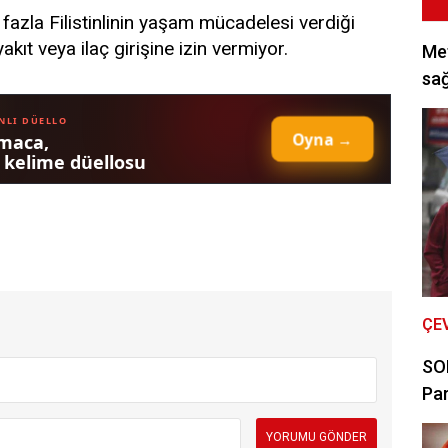
 fazla Filistinlinin yaşam mücadelesi verdiği
kıt veya ilaç girişine izin vermiyor.
Met
sağ
ÇE
SON
Par