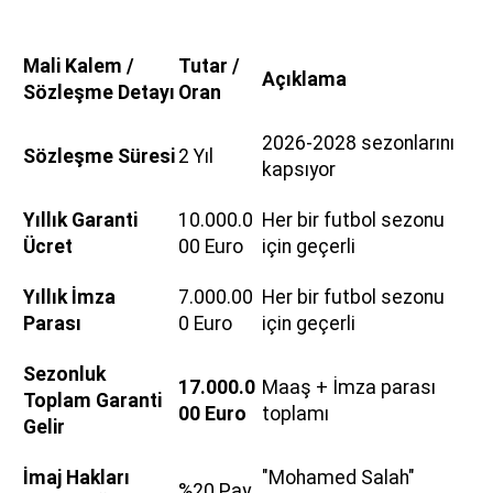
Mali Kalem /
Tutar /
Açıklama
Sözleşme Detayı
Oran
2026-2028 sezonlarını
Sözleşme Süresi
2 Yıl
kapsıyor
Yıllık Garanti
10.000.0
Her bir futbol sezonu
Ücret
00 Euro
için geçerli
Yıllık İmza
7.000.00
Her bir futbol sezonu
Parası
0 Euro
için geçerli
Sezonluk
17.000.0
Maaş + İmza parası
Toplam Garanti
00 Euro
toplamı
Gelir
İmaj Hakları
"Mohamed Salah"
%20 Pay