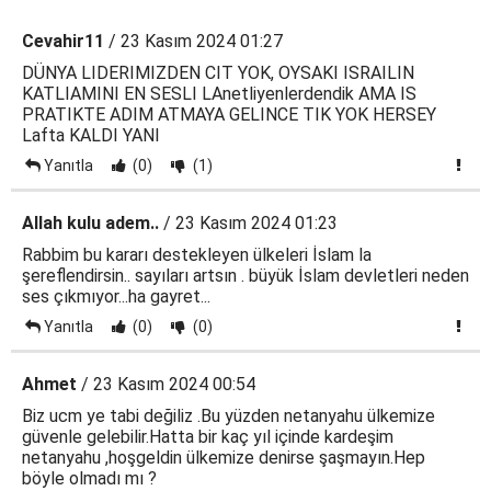
Cevahir11
/ 23 Kasım 2024 01:27
DÜNYA LIDERIMIZDEN CIT YOK, OYSAKI ISRAILIN
KATLIAMINI EN SESLI LAnetliyenlerdendik AMA IS
PRATIKTE ADIM ATMAYA GELINCE TIK YOK HERSEY
Lafta KALDI YANI
Yanıtla
(0)
(1)
Allah kulu adem..
/ 23 Kasım 2024 01:23
Rabbim bu kararı destekleyen ülkeleri İslam la
şereflendirsin.. sayıları artsın . büyük İslam devletleri neden
ses çıkmıyor...ha gayret...
Yanıtla
(0)
(0)
Ahmet
/ 23 Kasım 2024 00:54
Biz ucm ye tabi değiliz .Bu yüzden netanyahu ülkemize
güvenle gelebilir.Hatta bir kaç yıl içinde kardeşim
netanyahu ,hoşgeldin ülkemize denirse şaşmayın.Hep
böyle olmadı mı ?