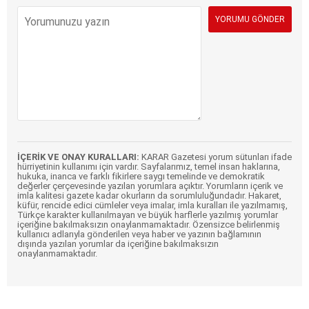
İÇERİK VE ONAY KURALLARI:
KARAR Gazetesi yorum sütunları ifade
hürriyetinin kullanımı için vardır. Sayfalarımız, temel insan haklarına,
hukuka, inanca ve farklı fikirlere saygı temelinde ve demokratik
değerler çerçevesinde yazılan yorumlara açıktır. Yorumların içerik ve
imla kalitesi gazete kadar okurların da sorumluluğundadır. Hakaret,
küfür, rencide edici cümleler veya imalar, imla kuralları ile yazılmamış,
Türkçe karakter kullanılmayan ve büyük harflerle yazılmış yorumlar
içeriğine bakılmaksızın onaylanmamaktadır. Özensizce belirlenmiş
kullanıcı adlarıyla gönderilen veya haber ve yazının bağlamının
dışında yazılan yorumlar da içeriğine bakılmaksızın
onaylanmamaktadır.