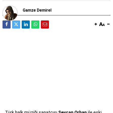
Gamze Demirel
Türk halk müziği sanatçısı
Sevcan Orhan
ile eski