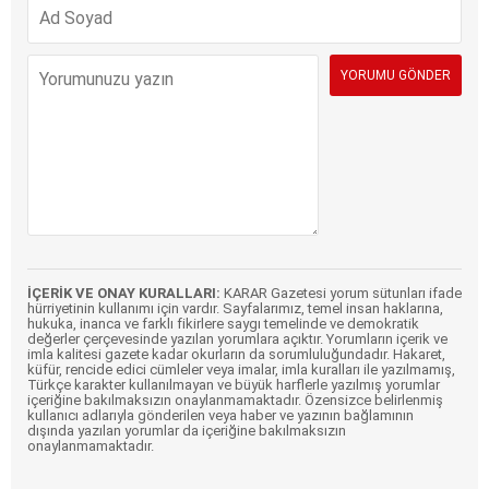
İÇERİK VE ONAY KURALLARI:
KARAR Gazetesi yorum sütunları ifade
hürriyetinin kullanımı için vardır. Sayfalarımız, temel insan haklarına,
hukuka, inanca ve farklı fikirlere saygı temelinde ve demokratik
değerler çerçevesinde yazılan yorumlara açıktır. Yorumların içerik ve
imla kalitesi gazete kadar okurların da sorumluluğundadır. Hakaret,
küfür, rencide edici cümleler veya imalar, imla kuralları ile yazılmamış,
Türkçe karakter kullanılmayan ve büyük harflerle yazılmış yorumlar
içeriğine bakılmaksızın onaylanmamaktadır. Özensizce belirlenmiş
kullanıcı adlarıyla gönderilen veya haber ve yazının bağlamının
dışında yazılan yorumlar da içeriğine bakılmaksızın
onaylanmamaktadır.