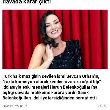
davada karar çıktı
Türk halk müziğinin sevilen ismi Sevcan Orhan'ın,
"fazla komisyon alarak kendisini zarara uğrattığı"
iddiasıyla eski menajeri Harun Belenkoğulları'na
açtığı davada mahkeme karara vardı. Sanık
Belenkoğulları, delil yetersizliğinden beraat etti.
08/08/2026 10:52
KARAR