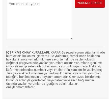
İÇERİK VE ONAY KURALLARI:
KARAR Gazetesi yorum sütunları ifade
hürriyetinin kullanımı için vardır. Sayfalarımız, temel insan haklarına,
hukuka, inanca ve farklı fikirlere saygı temelinde ve demokratik
değerler çerçevesinde yazılan yorumlara açıktır. Yorumların içerik ve
imla kalitesi gazete kadar okurların da sorumluluğundadır. Hakaret,
küfür, rencide edici cümleler veya imalar, imla kuralları ile yazılmamış,
Türkçe karakter kullanılmayan ve büyük harflerle yazılmış yorumlar
içeriğine bakılmaksızın onaylanmamaktadır. Özensizce belirlenmiş
kullanıcı adlarıyla gönderilen veya haber ve yazının bağlamının
dışında yazılan yorumlar da içeriğine bakılmaksızın
onaylanmamaktadır.