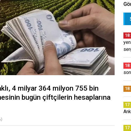
Gör
18
yen
ser
18
sor
lı, 4 milyar 364 milyon 755 bin
18
esinin bugün çiftçilerin hesaplarına
17
Ank
A)
17