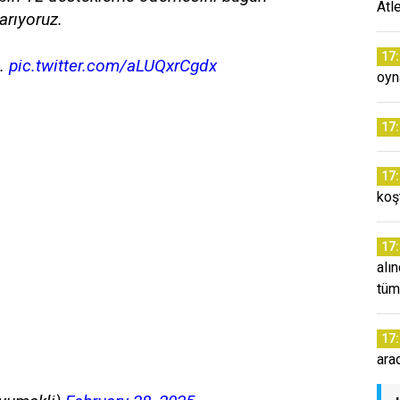
Atl
arıyoruz.
17
n.
pic.twitter.com/aLUQxrCgdx
oyn
17
17
koş
17
alı
tüm
17
ara