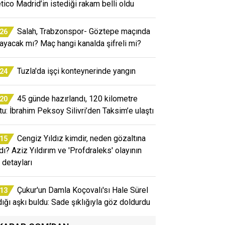
etico Madrid’in istediği rakam belli oldu
Salah, Trabzonspor- Göztepe maçında
:26
ayacak mı? Maç hangi kanalda şifreli mi?
Tuzla'da işçi konteynerinde yangın
:24
45 günde hazırlandı, 120 kilometre
:20
tu: İbrahim Peksoy Silivri’den Taksim’e ulaştı
Cengiz Yıldız kimdir, neden gözaltına
:15
ndı? Aziz Yıldırım ve 'Profdraleks' olayının
 detayları
Çukur'un Damla Koçovalı'sı Hale Sürel
:13
dığı aşkı buldu: Sade şıklığıyla göz doldurdu