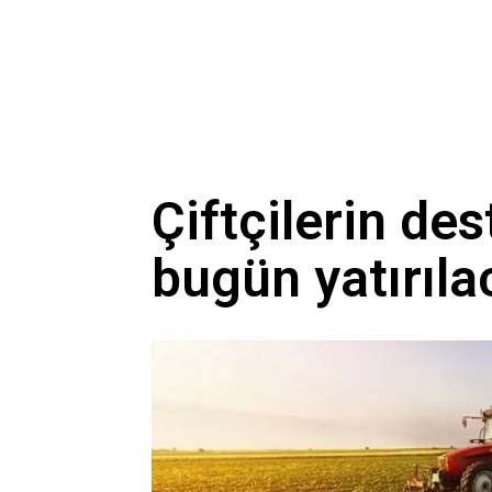
50 ülkeden genç coğrafyac
Miniklere Papatya’dan çoc
Üçlü anlaşma sonrası İran
12 maddelik çözüm kanun
Çiftçilerin de
bugün yatırıla