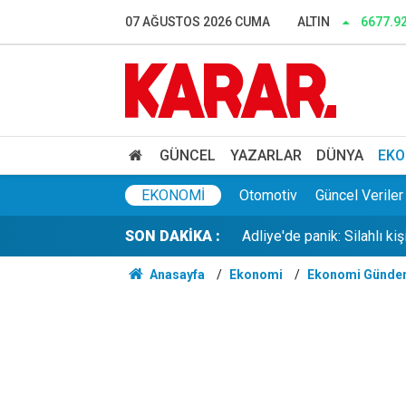
07 AĞUSTOS 2026 CUMA
ALTIN
6677.9
Avcılar Belediyesi’ne yöne
GÜNCEL
YAZARLAR
DÜNYA
EKO
Adliye'de panik: Silahlı kiş
EKONOMI
Otomotiv
Güncel Veriler
SON DAKİKA :
Kan donduran katliam! Lis
Anasayfa
Ekonomi
Ekonomi Günde
Anlaşma sonrası liderler
45 günde hazırlandı, 120 k
Sapanca Gölü’nde su seviy