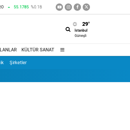
RO
55.1785
%0.18
29°
İstanbul
Güneşli
İLANLAR
KÜLTÜR SANAT
ik
Şirketler
enini katletti