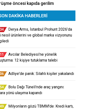
üşme öncesi kapıda gerilim
SON DAKIKA HABERLERI
Derya Arms, İstanbul Prohunt 2026’da
:34
i nesil ürünlerini ve global marka vizyonunu
giledi
Avcılar Belediyesi’ne yönelik
:11
uşturma: 12 kişiye tutuklama talebi
Adliye'de panik: Silahlı kişiler yakalandı
:06
Bolu Dağı Tüneli’nde araç yangını:
:54
ara yönü ulaşıma kapandı
Milyonların gözü TBMM'de: Kredi kartı,
:49