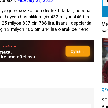
myumakli)
February 28, 2025
giye göre, söz konusu destek tutarları, hububat
ra, hayvan hastalıkları için 432 milyon 446 bin
in 25 milyon 837 bin 788 lira, lisanslı depolarda
Met
çin 3 milyon 405 bin 344 lira olarak belirlendi.
sağ
ÇE
SON
Par