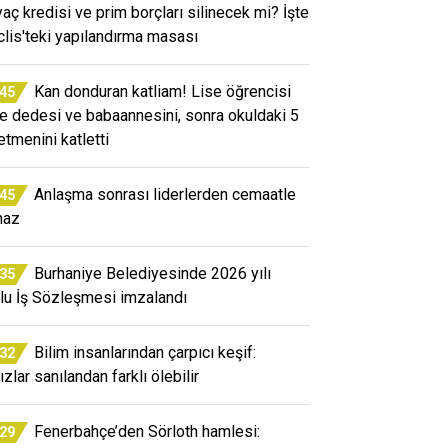
iyaç kredisi ve prim borçları silinecek mi? İşte
lis'teki yapılandırma masası
Kan donduran katliam! Lise öğrencisi
:45
e dedesi ve babaannesini, sonra okuldaki 5
etmenini katletti
Anlaşma sonrası liderlerden cemaatle
:45
maz
Burhaniye Belediyesinde 2026 yılı
:35
lu İş Sözleşmesi imzalandı
Bilim insanlarından çarpıcı keşif:
:32
ızlar sanılandan farklı ölebilir
Fenerbahçe’den Sörloth hamlesi:
:29