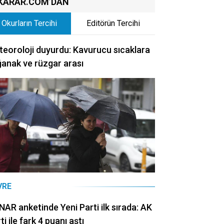
KARAR.COM’DAN
Okurların Tercihi
Editörün Tercihi
eoroloji duyurdu: Kavurucu sıcaklara
anak ve rüzgar arası
VRE
AR anketinde Yeni Parti ilk sırada: AK
ti ile fark 4 puanı aştı