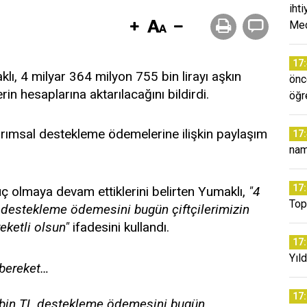
iht
Mec
17
ı, 4 milyar 364 milyon 755 bin lirayı aşkın
önc
n hesaplarına aktarılacağını bildirdi.
öğr
rımsal destekleme ödemelerine ilişkin paylaşım
17
na
17
ç olmaya devam ettiklerini belirten Yumaklı,
"4
Top
n destekleme ödemesini bugün çiftçilerimizin
eketli olsun"
ifadesini kullandı.
17
Yıld
 bereket…
17
5 bin TL destekleme ödemesini bugün