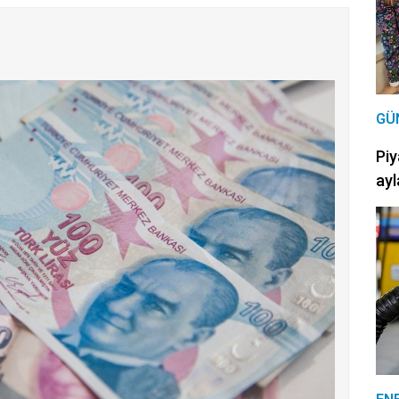
GÜ
Piy
ayl