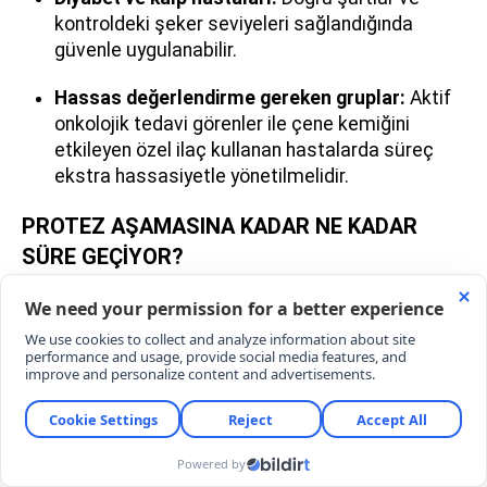
kontroldeki şeker seviyeleri sağlandığında
güvenle uygulanabilir.
Hassas değerlendirme gereken gruplar:
Aktif
onkolojik tedavi görenler ile çene kemiğini
etkileyen özel ilaç kullanan hastalarda süreç
ekstra hassasiyetle yönetilmelidir.
PROTEZ AŞAMASINA KADAR NE KADAR
SÜRE GEÇİYOR?
İşlemin lokal veya genel anestezi altında oldukça
konforlu tamamlandığını ifade eden Somay, tedavi
takvimini şöyle özetledi:
"İlk muayene üç boyutlu görüntüleme
yöntemleriyle yapılır. Kemik yapısına göre kişiye
özel planlamanın ardından
üst çenede yaklaşık
3,5 ay, alt çenede ise ortalama 2,5 ay
sonra