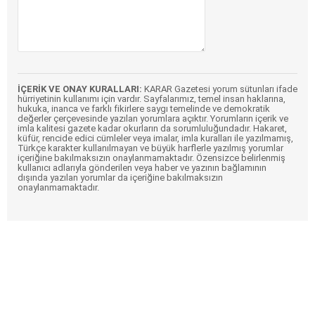
İÇERİK VE ONAY KURALLARI:
KARAR Gazetesi yorum sütunları ifade
hürriyetinin kullanımı için vardır. Sayfalarımız, temel insan haklarına,
hukuka, inanca ve farklı fikirlere saygı temelinde ve demokratik
değerler çerçevesinde yazılan yorumlara açıktır. Yorumların içerik ve
imla kalitesi gazete kadar okurların da sorumluluğundadır. Hakaret,
küfür, rencide edici cümleler veya imalar, imla kuralları ile yazılmamış,
Türkçe karakter kullanılmayan ve büyük harflerle yazılmış yorumlar
içeriğine bakılmaksızın onaylanmamaktadır. Özensizce belirlenmiş
kullanıcı adlarıyla gönderilen veya haber ve yazının bağlamının
dışında yazılan yorumlar da içeriğine bakılmaksızın
onaylanmamaktadır.