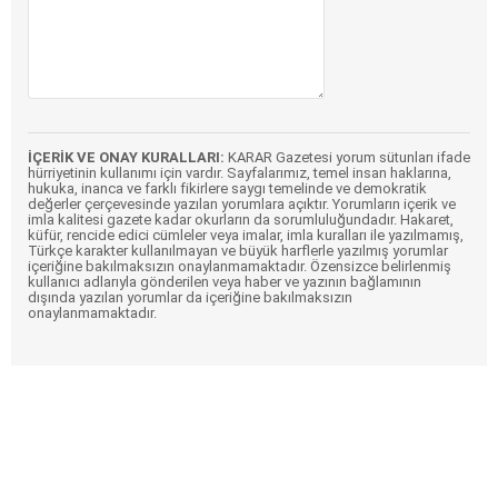
İÇERİK VE ONAY KURALLARI:
KARAR Gazetesi yorum sütunları ifade
hürriyetinin kullanımı için vardır. Sayfalarımız, temel insan haklarına,
hukuka, inanca ve farklı fikirlere saygı temelinde ve demokratik
değerler çerçevesinde yazılan yorumlara açıktır. Yorumların içerik ve
imla kalitesi gazete kadar okurların da sorumluluğundadır. Hakaret,
küfür, rencide edici cümleler veya imalar, imla kuralları ile yazılmamış,
Türkçe karakter kullanılmayan ve büyük harflerle yazılmış yorumlar
içeriğine bakılmaksızın onaylanmamaktadır. Özensizce belirlenmiş
kullanıcı adlarıyla gönderilen veya haber ve yazının bağlamının
dışında yazılan yorumlar da içeriğine bakılmaksızın
onaylanmamaktadır.