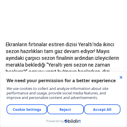
Ekranların fırtınalar estiren dizisi Yeraltı'nda ikinci
sezon hazırlıkları tam gaz devam ediyor! Mayıs
ayındaki çarpıcı sezon finalinin ardından izleyicilerin
merakla beklediği "Yeraltı yeni sezon ne zaman
başlıyor?" sorusu yanıt bulmaya başlarken, dizi
ekibinden peş peşe flaş transfer haberleri geldi.
Bozo karakterine hayat veren Uraz Kaygılaroğlu'nun
karşısına bu sezon usta oyuncu İsmail Hacıoğlu
dikiliyor! Cemal Hünal ve Burak Çelik'in ani vedasıyla
sarsılan kadroya dahil olan sürpriz isimler ve
ağustos sonunda başlayacak zorlu çekim
maratonunun tüm detayları haberimizde...