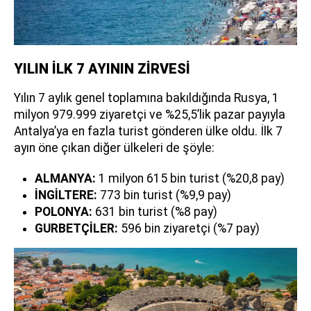
YILIN İLK 7 AYININ ZİRVESİ
Yılın 7 aylık genel toplamına bakıldığında Rusya, 1
milyon 979.999 ziyaretçi ve %25,5’lik pazar payıyla
Antalya’ya en fazla turist gönderen ülke oldu. İlk 7
ayın öne çıkan diğer ülkeleri de şöyle:
ALMANYA:
1 milyon 615 bin turist (%20,8 pay)
İNGİLTERE:
773 bin turist (%9,9 pay)
POLONYA:
631 bin turist (%8 pay)
GURBETÇİLER:
596 bin ziyaretçi (%7 pay)