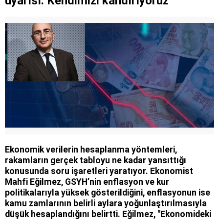
uyarısı: Kendimizi kandırıyoruz
Ekonomik verilerin hesaplanma yöntemleri,
rakamların gerçek tabloyu ne kadar yansıttığı
konusunda soru işaretleri yaratıyor. Ekonomist
Mahfi Eğilmez, GSYH’nin enflasyon ve kur
politikalarıyla yüksek gösterildiğini, enflasyonun ise
kamu zamlarının belirli aylara yoğunlaştırılmasıyla
düşük hesaplandığını belirtti. Eğilmez, "Ekonomideki