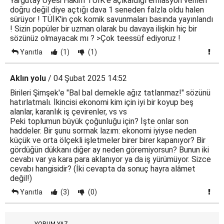
Yargutay Üyesi Hakim TÜİK'e açıkaldığı enflasyon verileri
doğru değil diye açtığı dava 1 seneden falzla oldu halen
sürüyor ! TÜİK'in çok komik savunmaları basında yayınlandı
! Sizin popüler bir uzman olarak bu davaya ilişkin hiç bir
sözünüz olmayacak mı ? >Çok teessüf ediyoruz !
Yanıtla
(1)
(1)
Aklın yolu
/ 04 Şubat 2025 14:52
Birileri Şimşek'e "Bal bal demekle ağız tatlanmaz!" sözünü
hatırlatmalı. İkincisi ekonomi kim için iyi bir koyup beş
alanlar, karanlık iş çevirenler, vs vs
Peki toplumun büyük çoğunluğu için? İşte onlar son
haddeler. Bir şunu sormak lazım: ekonomi iyiyse neden
küçük ve orta ölçekli işletmeler birer birer kapanıyor? Bir
gördüğün dükkanı diğer ay neden göremiyorsun? Bunun iki
cevabı var ya kara para aklanıyor ya da iş yürümüyor. Sizce
cevabı hangisidir? (İki cevapta da sonuç hayra alâmet
değil!)
Yanıtla
(3)
(0)
YORUM YAZ