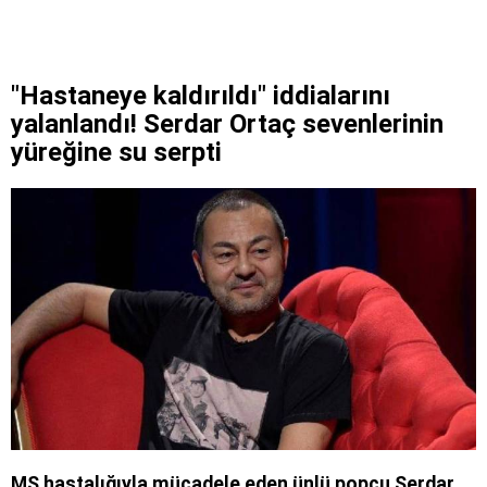
"Hastaneye kaldırıldı" iddialarını
yalanlandı! Serdar Ortaç sevenlerinin
yüreğine su serpti
MS hastalığıyla mücadele eden ünlü popçu Serdar