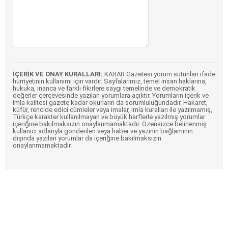
İÇERİK VE ONAY KURALLARI:
KARAR Gazetesi yorum sütunları ifade
hürriyetinin kullanımı için vardır. Sayfalarımız, temel insan haklarına,
hukuka, inanca ve farklı fikirlere saygı temelinde ve demokratik
değerler çerçevesinde yazılan yorumlara açıktır. Yorumların içerik ve
imla kalitesi gazete kadar okurların da sorumluluğundadır. Hakaret,
küfür, rencide edici cümleler veya imalar, imla kuralları ile yazılmamış,
Türkçe karakter kullanılmayan ve büyük harflerle yazılmış yorumlar
içeriğine bakılmaksızın onaylanmamaktadır. Özensizce belirlenmiş
kullanıcı adlarıyla gönderilen veya haber ve yazının bağlamının
dışında yazılan yorumlar da içeriğine bakılmaksızın
onaylanmamaktadır.