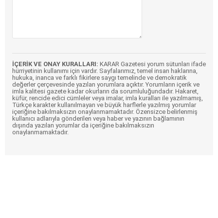
İÇERİK VE ONAY KURALLARI:
KARAR Gazetesi yorum sütunları ifade
hürriyetinin kullanımı için vardır. Sayfalarımız, temel insan haklarına,
hukuka, inanca ve farklı fikirlere saygı temelinde ve demokratik
değerler çerçevesinde yazılan yorumlara açıktır. Yorumların içerik ve
imla kalitesi gazete kadar okurların da sorumluluğundadır. Hakaret,
küfür, rencide edici cümleler veya imalar, imla kuralları ile yazılmamış,
Türkçe karakter kullanılmayan ve büyük harflerle yazılmış yorumlar
içeriğine bakılmaksızın onaylanmamaktadır. Özensizce belirlenmiş
kullanıcı adlarıyla gönderilen veya haber ve yazının bağlamının
dışında yazılan yorumlar da içeriğine bakılmaksızın
onaylanmamaktadır.