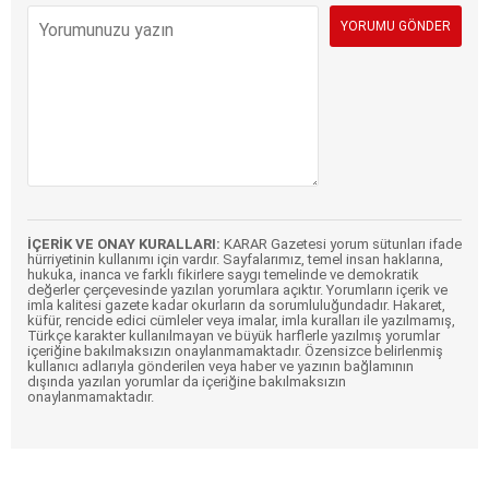
İÇERİK VE ONAY KURALLARI:
KARAR Gazetesi yorum sütunları ifade
hürriyetinin kullanımı için vardır. Sayfalarımız, temel insan haklarına,
hukuka, inanca ve farklı fikirlere saygı temelinde ve demokratik
değerler çerçevesinde yazılan yorumlara açıktır. Yorumların içerik ve
imla kalitesi gazete kadar okurların da sorumluluğundadır. Hakaret,
küfür, rencide edici cümleler veya imalar, imla kuralları ile yazılmamış,
Türkçe karakter kullanılmayan ve büyük harflerle yazılmış yorumlar
içeriğine bakılmaksızın onaylanmamaktadır. Özensizce belirlenmiş
kullanıcı adlarıyla gönderilen veya haber ve yazının bağlamının
dışında yazılan yorumlar da içeriğine bakılmaksızın
onaylanmamaktadır.