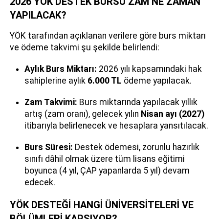
2026 YÖK DESTEK BURSU ZAM NE ZAMAN
YAPILACAK?
YÖK tarafından açıklanan verilere göre burs miktarı
ve ödeme takvimi şu şekilde belirlendi:
Aylık Burs Miktarı:
2026 yılı kapsamındaki hak
sahiplerine aylık
6.000 TL
ödeme yapılacak.
Zam Takvimi:
Burs miktarında yapılacak yıllık
artış (zam oranı), gelecek yılın
Nisan ayı (2027)
itibarıyla belirlenecek ve hesaplara yansıtılacak.
Burs Süresi:
Destek ödemesi, zorunlu hazırlık
sınıfı dâhil olmak üzere tüm lisans eğitimi
boyunca (4 yıl, ÇAP yapanlarda 5 yıl) devam
edecek.
YÖK DESTEĞİ HANGİ ÜNİVERSİTELERİ VE
BÖLÜMLERİ KAPSIYOR?