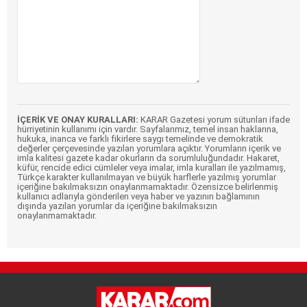
İÇERİK VE ONAY KURALLARI:
KARAR Gazetesi yorum sütunları ifade
hürriyetinin kullanımı için vardır. Sayfalarımız, temel insan haklarına,
hukuka, inanca ve farklı fikirlere saygı temelinde ve demokratik
değerler çerçevesinde yazılan yorumlara açıktır. Yorumların içerik ve
imla kalitesi gazete kadar okurların da sorumluluğundadır. Hakaret,
küfür, rencide edici cümleler veya imalar, imla kuralları ile yazılmamış,
Türkçe karakter kullanılmayan ve büyük harflerle yazılmış yorumlar
içeriğine bakılmaksızın onaylanmamaktadır. Özensizce belirlenmiş
kullanıcı adlarıyla gönderilen veya haber ve yazının bağlamının
dışında yazılan yorumlar da içeriğine bakılmaksızın
onaylanmamaktadır.