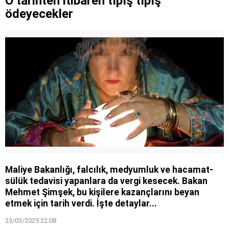
O tarihten itibaren tıpış tıpış
kararname ile atamalarda neler değişecek?
ödeyecekler
Maliye Bakanlığı, falcılık, medyumluk ve hacamat-
sülük tedavisi yapanlara da vergi kesecek. Bakan
Mehmet Şimşek, bu kişilere kazançlarını beyan
etmek için tarih verdi. İşte detaylar...
23/03/2025 22:08