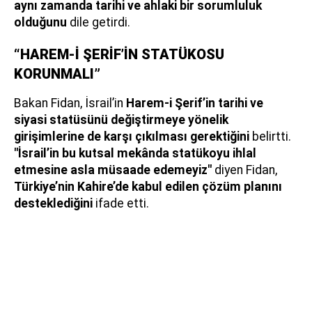
aynı zamanda tarihi ve ahlaki bir sorumluluk
olduğunu
dile getirdi.
“HAREM-İ ŞERİF’İN STATÜKOSU
KORUNMALI”
Bakan Fidan, İsrail’in
Harem-i Şerif’in tarihi ve
siyasi statüsünü değiştirmeye yönelik
girişimlerine de karşı çıkılması gerektiğini
belirtti.
"İsrail’in bu kutsal mekânda statükoyu ihlal
etmesine asla müsaade edemeyiz"
diyen Fidan,
Türkiye’nin Kahire’de kabul edilen çözüm planını
desteklediğini
ifade etti.