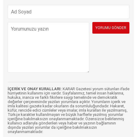
İÇERİK VE ONAY KURALLARI:
KARAR Gazetesi yorum sütunları ifade
hürriyetinin kullanımı için vardır. Sayfalarımız, temel insan haklarına,
hukuka, inanca ve farklı fikirlere saygı temelinde ve demokratik
değerler çerçevesinde yazılan yorumlara açıktır. Yorumların içerik ve
imla kalitesi gazete kadar okurların da sorumluluğundadır. Hakaret,
küfür, rencide edici cümleler veya imalar, imla kuralları ile yazılmamış,
Türkçe karakter kullanılmayan ve büyük harflerle yazılmış yorumlar
içeriğine bakılmaksızın onaylanmamaktadır. Özensizce belirlenmiş
kullanıcı adlarıyla gönderilen veya haber ve yazının bağlamının
dışında yazılan yorumlar da içeriğine bakılmaksızın
onaylanmamaktadır.