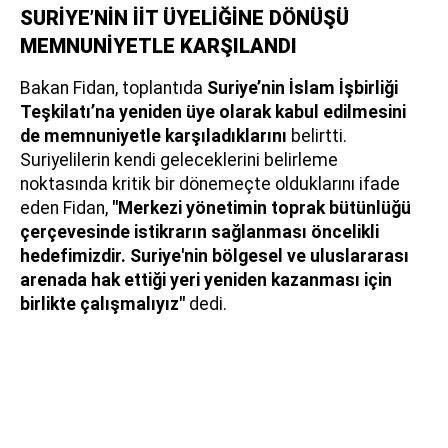
SURİYE’NİN İİT ÜYELİĞİNE DÖNÜŞÜ
MEMNUNİYETLE KARŞILANDI
Bakan Fidan, toplantıda
Suriye’nin İslam İşbirliği
Teşkilatı’na yeniden üye olarak kabul edilmesini
de memnuniyetle karşıladıklarını
belirtti.
Suriyelilerin kendi geleceklerini belirleme
noktasında kritik bir dönemeçte olduklarını ifade
eden Fidan,
"Merkezi yönetimin toprak bütünlüğü
çerçevesinde istikrarın sağlanması öncelikli
hedefimizdir. Suriye'nin bölgesel ve uluslararası
arenada hak ettiği yeri yeniden kazanması için
birlikte çalışmalıyız"
dedi.