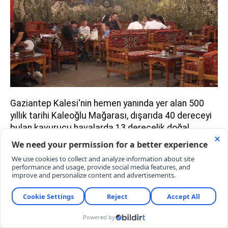
Gaziantep Kalesi'nin hemen yanında yer alan 500
yıllık tarihi Kaleoğlu Mağarası, dışarıda 40 dereceyi
bulan kavurucu havalarda 13 derecelik doğal
atmosferi ve ferahlatıcı tadıyla öne çıkan soğuk
menengiç kahvesi ile ziyaretçilerin odak noktası
haline geldi.
Kafein içermemesi dolayısıyla her yaştan
lezzetseverin tükettiği menengiç kahvesi, hem
geleneksel sıcak sunumuyla hem de yaz aylarına
özel hazırlanan buzlu alternatifiyle kent turizmine