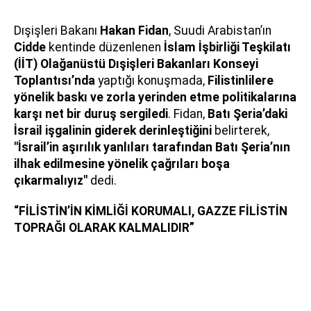
Dışişleri Bakanı
Hakan Fidan
, Suudi Arabistan’ın
Cidde
kentinde düzenlenen
İslam İşbirliği Teşkilatı
(İİT) Olağanüstü Dışişleri Bakanları Konseyi
Toplantısı’nda
yaptığı konuşmada,
Filistinlilere
yönelik baskı ve zorla yerinden etme politikalarına
karşı net bir duruş sergiledi
. Fidan,
Batı Şeria’daki
İsrail işgalinin giderek derinleştiğini
belirterek,
"İsrail’in aşırılık yanlıları tarafından Batı Şeria’nın
ilhak edilmesine yönelik çağrıları boşa
çıkarmalıyız"
dedi.
“FİLİSTİN’İN KİMLİĞİ KORUMALI, GAZZE FİLİSTİN
TOPRAĞI OLARAK KALMALIDIR”