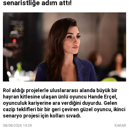
senaristliğe adım attı!
Rol aldığı projelerle uluslararası alanda büyük bir
hayran kitlesine ulaşan ünlü oyuncu Hande Erçel,
oyunculuk kariyerine ara verdiğini duyurdu. Gelen
cazip teklifleri bir bir geri çeviren güzel oyuncu, ikinci
senaryo projesi için kolları sıvadı.
08/08/2026 14:28
KARAR