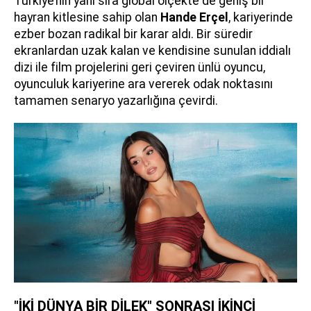
Türkiye’nin yanı sıra global ölçekte de geniş bir
hayran kitlesine sahip olan
Hande Erçel
, kariyerinde
ezber bozan radikal bir karar aldı. Bir süredir
ekranlardan uzak kalan ve kendisine sunulan iddialı
dizi ile film projelerini geri çeviren ünlü oyuncu,
oyunculuk kariyerine ara vererek odak noktasını
tamamen senaryo yazarlığına çevirdi.
"İKİ DÜNYA BİR DİLEK" SONRASI İKİNCİ