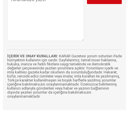
İÇERİK VE ONAY KURALLARI:
KARAR Gazetesi yorum sütunları ifade
hürriyetinin kullanımı için vardır. Sayfalarımız, temel insan haklarına,
hukuka, inanca ve farklı fikirlere saygı temelinde ve demokratik
değerler çerçevesinde yazılan yorumlara açıktır. Yorumların içerik ve
imla kalitesi gazete kadar okurların da sorumluluğundadır. Hakaret,
küfür, rencide edici cümleler veya imalar, imla kuralları ile yazılmamış,
Türkçe karakter kullanılmayan ve büyük harflerle yazılmış yorumlar
içeriğine bakılmaksızın onaylanmamaktadır. Özensizce belirlenmiş
kullanıcı adlarıyla gönderilen veya haber ve yazının bağlamının
dışında yazılan yorumlar da içeriğine bakılmaksızın
onaylanmamaktadır.