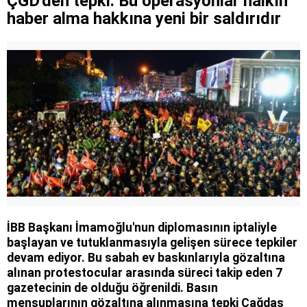
ÇGD'den tepki: Bu operasyonlar halkın
İki çocuğun ölümü cinayet çıktı
haber alma hakkına yeni bir saldırıdır
İBB Başkanı İmamoğlu'nun diplomasının iptaliyle
başlayan ve tutuklanmasıyla gelişen sürece tepkiler
devam ediyor. Bu sabah ev baskınlarıyla gözaltına
alınan protestocular arasında süreci takip eden 7
gazetecinin de olduğu öğrenildi. Basın
mensuplarının gözaltına alınmasına tepki Çağdaş