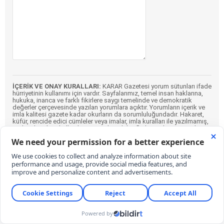
İÇERİK VE ONAY KURALLARI:
KARAR Gazetesi yorum sütunları ifade
hürriyetinin kullanımı için vardır. Sayfalarımız, temel insan haklarına,
hukuka, inanca ve farklı fikirlere saygı temelinde ve demokratik
değerler çerçevesinde yazılan yorumlara açıktır. Yorumların içerik ve
imla kalitesi gazete kadar okurların da sorumluluğundadır. Hakaret,
küfür, rencide edici cümleler veya imalar, imla kuralları ile yazılmamış,
Türkçe karakter kullanılmayan ve büyük harflerle yazılmış yorumlar
içeriğine bakılmaksızın onaylanmamaktadır. Özensizce belirlenmiş
kullanıcı adlarıyla gönderilen veya haber ve yazının bağlamının
dışında yazılan yorumlar da içeriğine bakılmaksızın
onaylanmamaktadır.