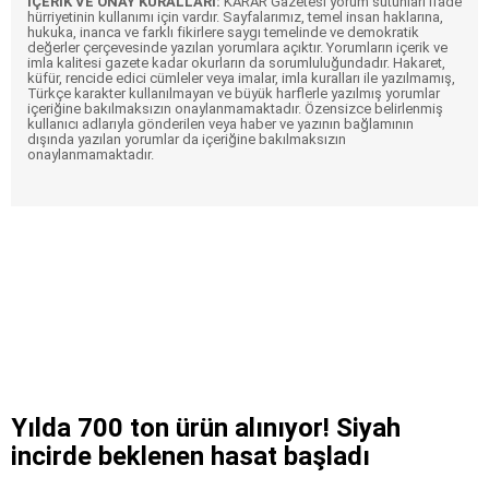
İÇERİK VE ONAY KURALLARI:
KARAR Gazetesi yorum sütunları ifade
hürriyetinin kullanımı için vardır. Sayfalarımız, temel insan haklarına,
hukuka, inanca ve farklı fikirlere saygı temelinde ve demokratik
değerler çerçevesinde yazılan yorumlara açıktır. Yorumların içerik ve
imla kalitesi gazete kadar okurların da sorumluluğundadır. Hakaret,
küfür, rencide edici cümleler veya imalar, imla kuralları ile yazılmamış,
Türkçe karakter kullanılmayan ve büyük harflerle yazılmış yorumlar
içeriğine bakılmaksızın onaylanmamaktadır. Özensizce belirlenmiş
kullanıcı adlarıyla gönderilen veya haber ve yazının bağlamının
dışında yazılan yorumlar da içeriğine bakılmaksızın
onaylanmamaktadır.
Yılda 700 ton ürün alınıyor! Siyah
incirde beklenen hasat başladı