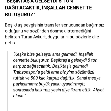
"BEŞİKTAŞ'A GELSEYDİ 5 TON
DAĞITACAKTIK, İNŞALLAH CENNETTE
BULUŞURUZ"
Beşiktaş sevgisinin transfer sonucundan bağımsız
olduğunu ve sözünden dönmek istemediğini
belirten Turan Aykurt, duygularını şu sözlerle dile
getirdi:
"Keşke bize gelseydi ama gelmedi. İnşallah
cennette buluşuruz. Beşiktaş'a gelseydi 5 ton
karpuz dağıtacaktık. Beşiktaş'a gelmedi,
Trabzonspor'a geldi ama biz yine sözümüzü
tuttuk ve 500 kilo karpuz dağıttık. Sanal medya
paylaşımımız büyük yankı uyandırmıştı,
sonrasında halkımız yesin diye ikram ettik. Afiyet
olsun."