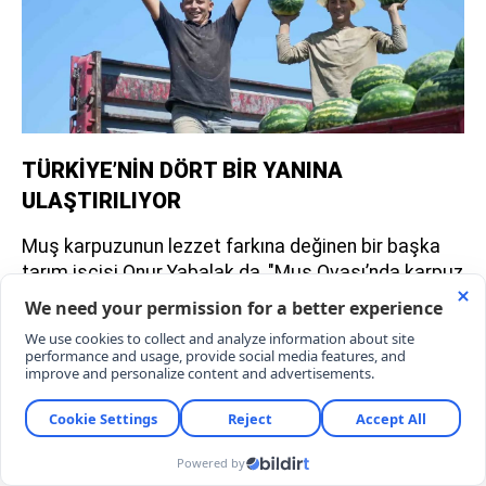
TÜRKİYE’NİN DÖRT BİR YANINA
ULAŞTIRILIYOR
Muş karpuzunun lezzet farkına değinen bir başka
tarım işçisi Onur Yabalak da, "Muş Ovası’nda karpuz
hasadına başladık. Burada günde yaklaşık 15 tır
karpuz yükleyip Doğu Anadolu ve Güneydoğu illerine
gönderiyoruz. Gece ve gündüz arasındaki sıcaklık
farkı karpuzumuza harika bir aroma kazandırıyor. Bu
sıcak havada çalışmak zorundayız; yorucu oluyor
ama işimizi severek yapıyoruz" diye konuştu.
YORUMLAR