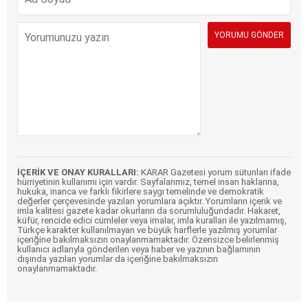
İÇERİK VE ONAY KURALLARI:
KARAR Gazetesi yorum sütunları ifade
hürriyetinin kullanımı için vardır. Sayfalarımız, temel insan haklarına,
hukuka, inanca ve farklı fikirlere saygı temelinde ve demokratik
değerler çerçevesinde yazılan yorumlara açıktır. Yorumların içerik ve
imla kalitesi gazete kadar okurların da sorumluluğundadır. Hakaret,
küfür, rencide edici cümleler veya imalar, imla kuralları ile yazılmamış,
Türkçe karakter kullanılmayan ve büyük harflerle yazılmış yorumlar
içeriğine bakılmaksızın onaylanmamaktadır. Özensizce belirlenmiş
kullanıcı adlarıyla gönderilen veya haber ve yazının bağlamının
dışında yazılan yorumlar da içeriğine bakılmaksızın
onaylanmamaktadır.