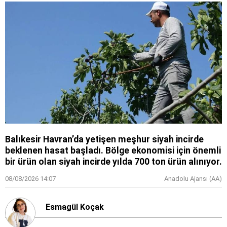
Balıkesir Havran’da yetişen meşhur siyah incirde
beklenen hasat başladı. Bölge ekonomisi için önemli
bir ürün olan siyah incirde yılda 700 ton ürün alınıyor.
08/08/2026 14:07
Anadolu Ajansı (AA)
Esmagül Koçak