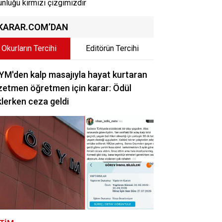
ünlüğü kırmızı çizgimizdir
KARAR.COM’DAN
Okurların Tercihi
Editörün Tercihi
M'den kalp masajıyla hayat kurtaran
etmen öğretmen için karar: Ödül
lerken ceza geldi