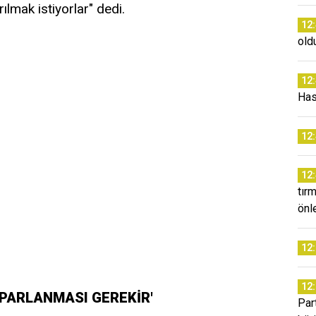
ılmak istiyorlar" dedi.
12
old
12
Has
12
12
tır
önl
12
12
PARLANMASI GEREKİR'
Par