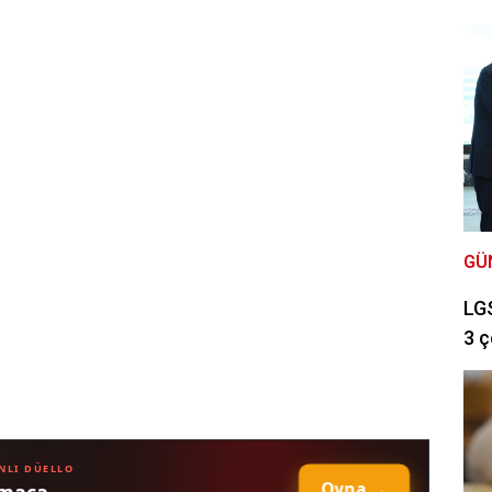
GÜ
LGS
3 ç