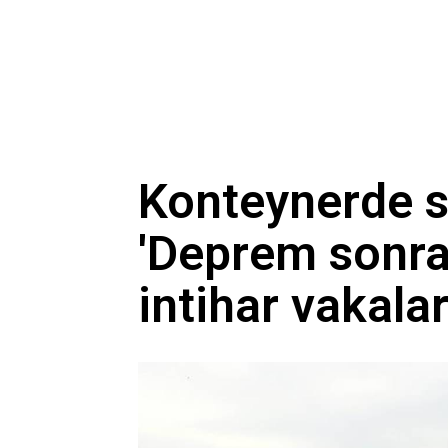
Konteynerde sı
'Deprem sonra
intihar vakaları