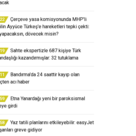
nacak
Çerçeve yasa komisyonunda MHP'li
:22
ilin Ayyüce Türkeş'e hareketleri tepki çekti:
yapacaksın, dövecek misin?
Sahte ekspertizle 687 kişiye Türk
:19
andaşlığı kazandırmışlar: 32 tutuklama
Bandırma'da 24 saattir kayıp olan
:11
çten acı haber
Etna Yanardağı yeni bir paroksismal
:59
eye girdi
Yaz tatili planlarını etkileyebilir: easyJet
:58
ışanları greve gidiyor