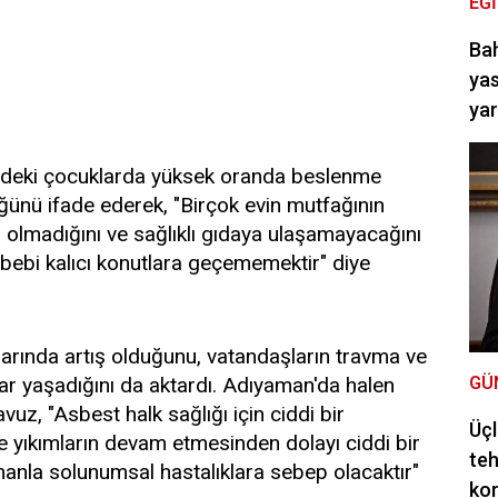
EĞ
Bah
yas
ya
ndeki çocuklarda yüksek oranda beslenme
üğünü ifade ederek, "Birçok evin mutfağının
 olmadığını ve sağlıklı gıdaya ulaşamayacağını
bebi kalıcı konutlara geçememektir" diye
arında artış olduğunu, vatandaşların travma ve
lar yaşadığını da aktardı. Adıyaman'da halen
GÜ
uz, "Asbest halk sağlığı için ciddi bir
Üçl
de yıkımların devam etmesinden dolayı ciddi bir
teh
amanla solunumsal hastalıklara sebep olacaktır"
ko