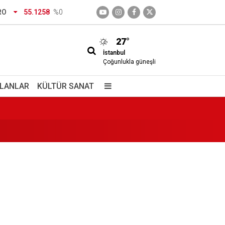
RO
55.1258
%0
27°
İstanbul
nlüğü kırmızı çizgimizdir
Çoğunlukla güneşli
İLANLAR
KÜLTÜR SANAT