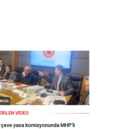
NCEL
ERILEN VIDEO
rçeve yasa komisyonunda MHP'li