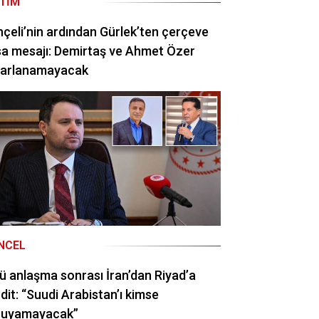
ITIM
çeli’nin ardından Gürlek’ten çerçeve
a mesajı: Demirtaş ve Ahmet Özer
rarlanamayacak
NCEL
ü anlaşma sonrası İran’dan Riyad’a
dit: “Suudi Arabistan’ı kimse
ruyamayacak”