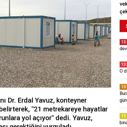
vek
çek
13
dev
13
O d
13
Bur
ı Dr. Erdal Yavuz, konteyner
gün
elirterek, "21 metrekareye hayatlar
13
runlara yol açıyor" dedi. Yavuz,
bin
sı gerektiğini vurguladı.