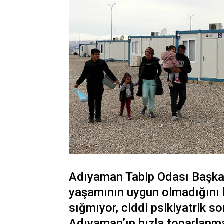
Adıyaman Tabip Odası Başkan
yaşamının uygun olmadığını b
sığmıyor, ciddi psikiyatrik so
Adıyaman’ın hızla toparlanma