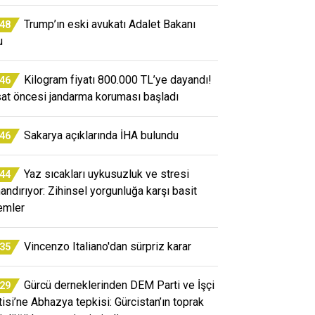
Trump’ın eski avukatı Adalet Bakanı
:48
u
Kilogram fiyatı 800.000 TL’ye dayandı!
:46
at öncesi jandarma koruması başladı
Sakarya açıklarında İHA bulundu
:46
Yaz sıcakları uykusuzluk ve stresi
:44
mandırıyor: Zihinsel yorgunluğa karşı basit
emler
Vincenzo Italiano'dan sürpriz karar
:35
Gürcü derneklerinden DEM Parti ve İşçi
:29
tisi’ne Abhazya tepkisi: Gürcistan’ın toprak