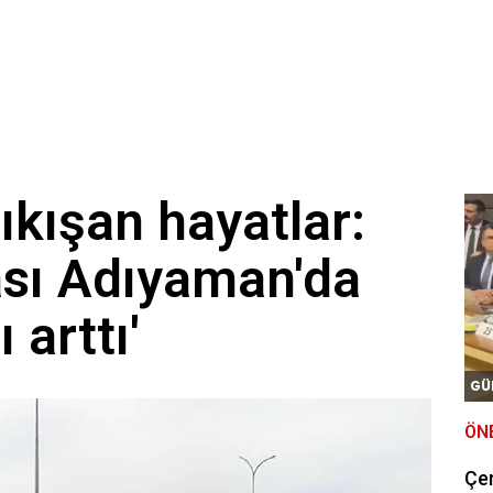
kışan hayatlar:
sı Adıyaman'da
 arttı'
GÜ
ÖN
Çe