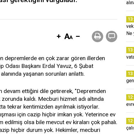
alı
13
vek
Ne 
13
vat
n depremlerde en çok zarar gören illerden
bip Odası Başkanı Erdal Yavuz, 6 Şubat
alanında yaşanan sorunları anlattı.
13
gen
ın devam ettiğini dile getirerek, "Depremden
12
 zorunda kaldı. Mecburi hizmet adı altında
evr
ta tekrar kentimizden ayrılmak istiyorlar.
ışması için cazip hiçbir imkan yok. Yeterince ev
12
m edilmiş olsa bile mevcut ev kiraları çok pahalı.
çal
azip hiçbir durum yok. Hekimler, mecburi