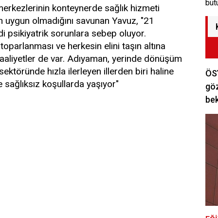
büt
merkezlerinin konteynerde sağlık hizmeti
ın uygun olmadığını savunan Yavuz, "21
i psikiyatrik sorunlara sebep oluyor.
oparlanması ve herkesin elini taşın altına
faaliyetler de var. Adıyaman, yerinde dönüşüm
sektöründe hızla ilerleyen illerden biri haline
ÖSY
 sağlıksız koşullarda yaşıyor"
göz
bek