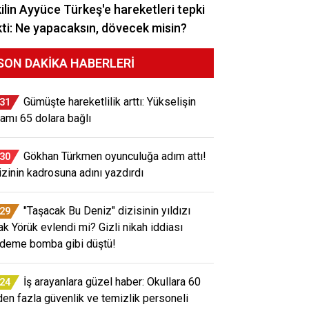
ilin Ayyüce Türkeş'e hareketleri tepki
ti: Ne yapacaksın, dövecek misin?
SON DAKIKA HABERLERI
Gümüşte hareketlilik arttı: Yükselişin
:31
amı 65 dolara bağlı
Gökhan Türkmen oyunculuğa adım attı!
:30
izinin kadrosuna adını yazdırdı
"Taşacak Bu Deniz" dizisinin yıldızı
:29
ak Yörük evlendi mi? Gizli nikah iddiası
deme bomba gibi düştü!
İş arayanlara güzel haber: Okullara 60
:24
den fazla güvenlik ve temizlik personeli