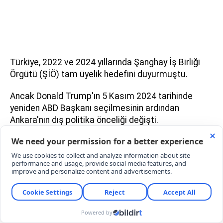
Türkiye, 2022 ve 2024 yıllarında Şanghay İş Birliği
Örgütü (ŞİÖ) tam üyelik hedefini duyurmuştu.
Ancak Donald Trump'ın 5 Kasım 2024 tarihinde
yeniden ABD Başkanı seçilmesinin ardından
Ankara'nın dış politika önceliği değişti.
Türkiye, diplomatik alanda Washington ile ilişkileri
normalleştirmeye, CAATSA yaptırımlarını
kaldırmaya ve F-35 ile F-16 dosyalarını çözmeye
odaklandı.
ABD ile ilişkilerin ön plana çıkması, Çin ile
yakınlaşma sürecinin arka plana itilmesine yol açtı.