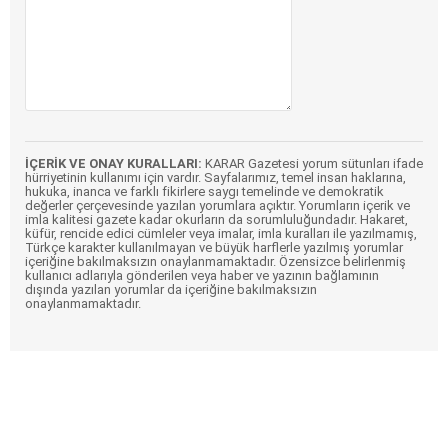
İÇERİK VE ONAY KURALLARI:
KARAR Gazetesi yorum sütunları ifade
hürriyetinin kullanımı için vardır. Sayfalarımız, temel insan haklarına,
hukuka, inanca ve farklı fikirlere saygı temelinde ve demokratik
değerler çerçevesinde yazılan yorumlara açıktır. Yorumların içerik ve
imla kalitesi gazete kadar okurların da sorumluluğundadır. Hakaret,
küfür, rencide edici cümleler veya imalar, imla kuralları ile yazılmamış,
Türkçe karakter kullanılmayan ve büyük harflerle yazılmış yorumlar
içeriğine bakılmaksızın onaylanmamaktadır. Özensizce belirlenmiş
kullanıcı adlarıyla gönderilen veya haber ve yazının bağlamının
dışında yazılan yorumlar da içeriğine bakılmaksızın
onaylanmamaktadır.