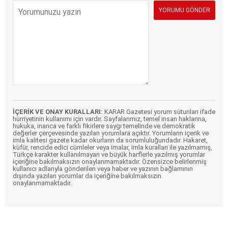
İÇERİK VE ONAY KURALLARI:
KARAR Gazetesi yorum sütunları ifade
hürriyetinin kullanımı için vardır. Sayfalarımız, temel insan haklarına,
hukuka, inanca ve farklı fikirlere saygı temelinde ve demokratik
değerler çerçevesinde yazılan yorumlara açıktır. Yorumların içerik ve
imla kalitesi gazete kadar okurların da sorumluluğundadır. Hakaret,
küfür, rencide edici cümleler veya imalar, imla kuralları ile yazılmamış,
Türkçe karakter kullanılmayan ve büyük harflerle yazılmış yorumlar
içeriğine bakılmaksızın onaylanmamaktadır. Özensizce belirlenmiş
kullanıcı adlarıyla gönderilen veya haber ve yazının bağlamının
dışında yazılan yorumlar da içeriğine bakılmaksızın
onaylanmamaktadır.