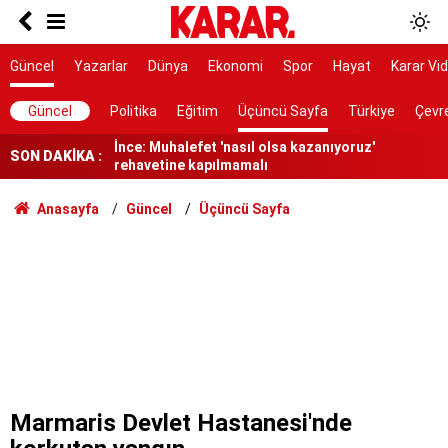
Lüleburgaz Belediye Başkanı Murat Gerenli
CHP'den istifa etti
Dedetaş: Teşekkürler Üsküdar, tebrikler Sibel
Güncel
Yazarlar
Dünya
Ekonomi
Spor
Hayat
Karar Vi
Başkanım
İnce: Muhalefet 'nasıl olsa kazanıyoruz'
Güncel
Politika
Eğitim
Üçüncü Sayfa
Türkiye
Çevr
rehavetine kapılmamalı
SON DAKİKA :
Kendisinin çayını dahi içmedim
Ayrımcılığı hak etmedik
Anasayfa
Güncel
Üçüncü Sayfa
SURECTE EN KRITIK ASAMA
91 yaşındaki kadın yanarak hayatını kaybetti
Belediye kursunda öğrendiği meslekle evini
atölyeye dönüştürdü
Gazi ve şehit yakınlarına ilişkin teklif kabul
edildi
Marmaris Devlet Hastanesi'nde