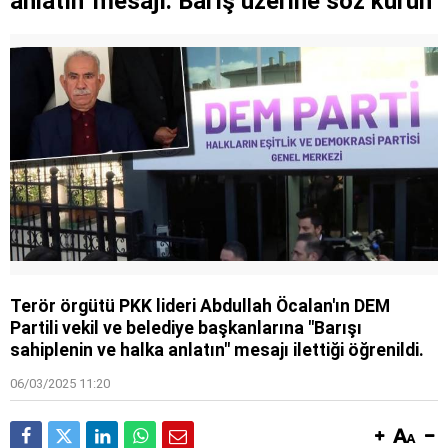
anlatın' mesajı: Barış üzerine söz kurun
Terör örgütü PKK lideri Abdullah Öcalan'ın DEM
Partili vekil ve belediye başkanlarına "Barışı
sahiplenin ve halka anlatın" mesajı ilettiği öğrenildi.
06/03/2025 11:20