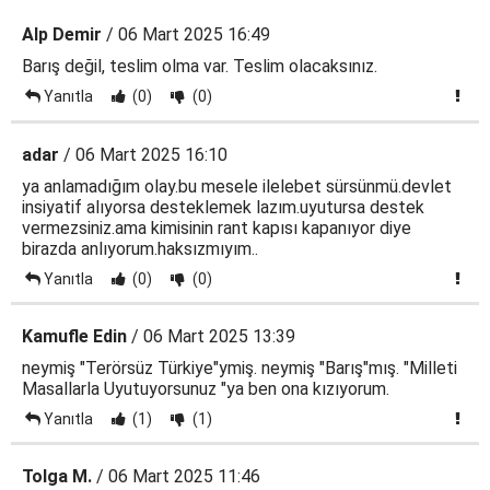
Alp Demir
/ 06 Mart 2025 16:49
Barış değil, teslim olma var. Teslim olacaksınız.
Yanıtla
(0)
(0)
adar
/ 06 Mart 2025 16:10
ya anlamadığım olay.bu mesele ilelebet sürsünmü.devlet
insiyatif alıyorsa desteklemek lazım.uyutursa destek
vermezsiniz.ama kimisinin rant kapısı kapanıyor diye
birazda anlıyorum.haksızmıyım..
Yanıtla
(0)
(0)
Kamufle Edin
/ 06 Mart 2025 13:39
neymiş "Terörsüz Türkiye"ymiş. neymiş "Barış"mış. "Milleti
Masallarla Uyutuyorsunuz "ya ben ona kızıyorum.
Yanıtla
(1)
(1)
Tolga M.
/ 06 Mart 2025 11:46