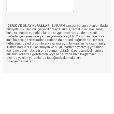
İÇERİK VE ONAY KURALLARI:
KARAR Gazetesi yorum sütunları ifade
hürriyetinin kullanımı için vardır. Sayfalarımız, temel insan haklarına,
hukuka, inanca ve farklı fikirlere saygı temelinde ve demokratik
değerler çerçevesinde yazılan yorumlara açıktır. Yorumların içerik ve
imla kalitesi gazete kadar okurların da sorumluluğundadır. Hakaret,
küfür, rencide edici cümleler veya imalar, imla kuralları ile yazılmamış,
Türkçe karakter kullanılmayan ve büyük harflerle yazılmış yorumlar
içeriğine bakılmaksızın onaylanmamaktadır. Özensizce belirlenmiş
kullanıcı adlarıyla gönderilen veya haber ve yazının bağlamının
dışında yazılan yorumlar da içeriğine bakılmaksızın
onaylanmamaktadır.