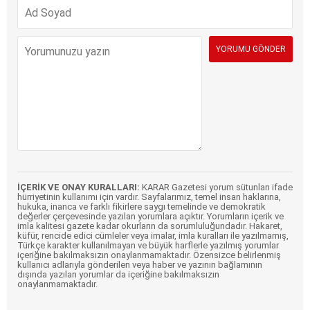
İÇERİK VE ONAY KURALLARI:
KARAR Gazetesi yorum sütunları ifade
hürriyetinin kullanımı için vardır. Sayfalarımız, temel insan haklarına,
hukuka, inanca ve farklı fikirlere saygı temelinde ve demokratik
değerler çerçevesinde yazılan yorumlara açıktır. Yorumların içerik ve
imla kalitesi gazete kadar okurların da sorumluluğundadır. Hakaret,
küfür, rencide edici cümleler veya imalar, imla kuralları ile yazılmamış,
Türkçe karakter kullanılmayan ve büyük harflerle yazılmış yorumlar
içeriğine bakılmaksızın onaylanmamaktadır. Özensizce belirlenmiş
kullanıcı adlarıyla gönderilen veya haber ve yazının bağlamının
dışında yazılan yorumlar da içeriğine bakılmaksızın
onaylanmamaktadır.