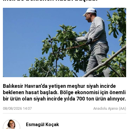
Balıkesir Havran’da yetişen meşhur siyah incirde
beklenen hasat başladı. Bölge ekonomisi için önemli
bir ürün olan siyah incirde yılda 700 ton ürün alınıyor.
08/08/2026 14:07
Anadolu Ajansı (AA)
Esmagül Koçak