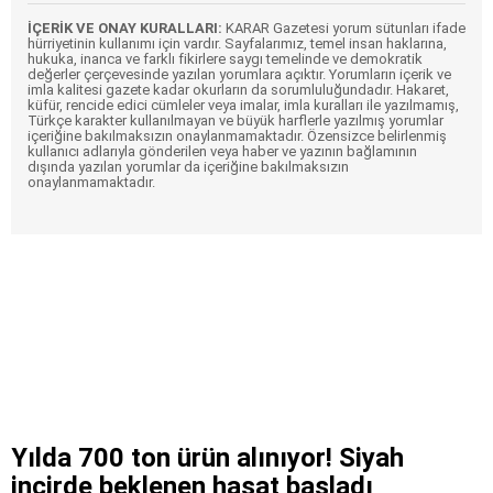
İÇERİK VE ONAY KURALLARI:
KARAR Gazetesi yorum sütunları ifade
hürriyetinin kullanımı için vardır. Sayfalarımız, temel insan haklarına,
hukuka, inanca ve farklı fikirlere saygı temelinde ve demokratik
değerler çerçevesinde yazılan yorumlara açıktır. Yorumların içerik ve
imla kalitesi gazete kadar okurların da sorumluluğundadır. Hakaret,
küfür, rencide edici cümleler veya imalar, imla kuralları ile yazılmamış,
Türkçe karakter kullanılmayan ve büyük harflerle yazılmış yorumlar
içeriğine bakılmaksızın onaylanmamaktadır. Özensizce belirlenmiş
kullanıcı adlarıyla gönderilen veya haber ve yazının bağlamının
dışında yazılan yorumlar da içeriğine bakılmaksızın
onaylanmamaktadır.
Yılda 700 ton ürün alınıyor! Siyah
incirde beklenen hasat başladı