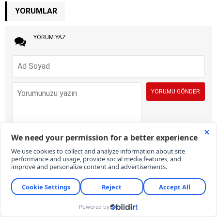
YORUMLAR
YORUM YAZ
İÇERİK VE ONAY KURALLARI:
KARAR Gazetesi yorum sütunları ifade
hürriyetinin kullanımı için vardır. Sayfalarımız, temel insan haklarına,
hukuka, inanca ve farklı fikirlere saygı temelinde ve demokratik
değerler çerçevesinde yazılan yorumlara açıktır. Yorumların içerik ve
imla kalitesi gazete kadar okurların da sorumluluğundadır. Hakaret,