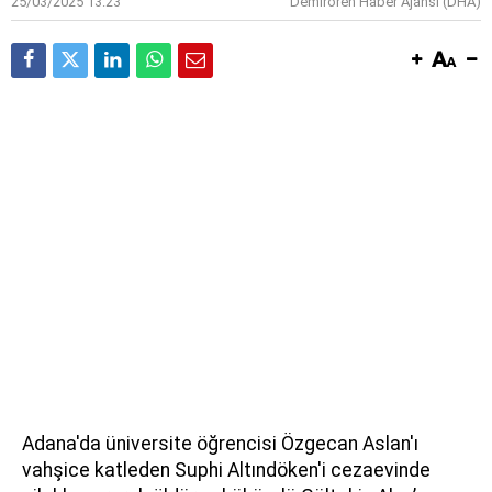
25/03/2025 13:23
Demirören Haber Ajansı (DHA)
Adana'da üniversite öğrencisi Özgecan Aslan'ı
vahşice katleden Suphi Altındöken'i cezaevinde