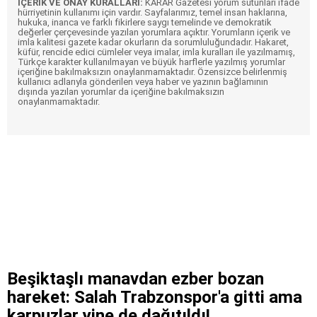
İÇERİK VE ONAY KURALLARI:
KARAR Gazetesi yorum sütunları ifade
hürriyetinin kullanımı için vardır. Sayfalarımız, temel insan haklarına,
hukuka, inanca ve farklı fikirlere saygı temelinde ve demokratik
değerler çerçevesinde yazılan yorumlara açıktır. Yorumların içerik ve
imla kalitesi gazete kadar okurların da sorumluluğundadır. Hakaret,
küfür, rencide edici cümleler veya imalar, imla kuralları ile yazılmamış,
Türkçe karakter kullanılmayan ve büyük harflerle yazılmış yorumlar
içeriğine bakılmaksızın onaylanmamaktadır. Özensizce belirlenmiş
kullanıcı adlarıyla gönderilen veya haber ve yazının bağlamının
dışında yazılan yorumlar da içeriğine bakılmaksızın
onaylanmamaktadır.
Beşiktaşlı manavdan ezber bozan
hareket: Salah Trabzonspor'a gitti ama
karpuzlar yine de dağıtıldı!