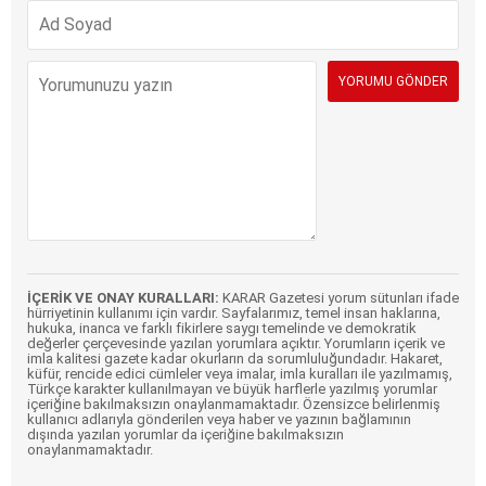
İÇERİK VE ONAY KURALLARI:
KARAR Gazetesi yorum sütunları ifade
hürriyetinin kullanımı için vardır. Sayfalarımız, temel insan haklarına,
hukuka, inanca ve farklı fikirlere saygı temelinde ve demokratik
değerler çerçevesinde yazılan yorumlara açıktır. Yorumların içerik ve
imla kalitesi gazete kadar okurların da sorumluluğundadır. Hakaret,
küfür, rencide edici cümleler veya imalar, imla kuralları ile yazılmamış,
Türkçe karakter kullanılmayan ve büyük harflerle yazılmış yorumlar
içeriğine bakılmaksızın onaylanmamaktadır. Özensizce belirlenmiş
kullanıcı adlarıyla gönderilen veya haber ve yazının bağlamının
dışında yazılan yorumlar da içeriğine bakılmaksızın
onaylanmamaktadır.