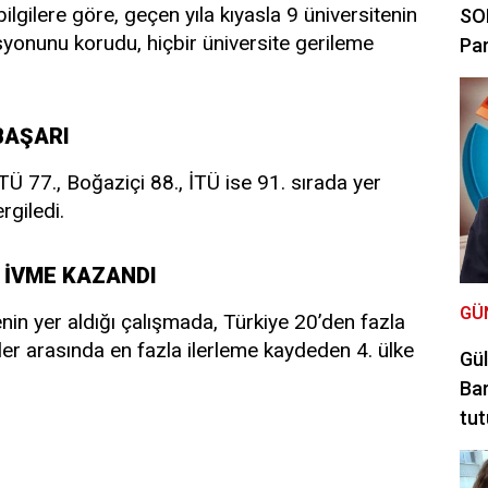
lgilere göre, geçen yıla kıyasla 9 üniversitenin
SON
isyonunu korudu, hiçbir üniversite gerileme
Par
BAŞARI
TÜ 77., Boğaziçi 88., İTÜ ise 91. sırada yer
rgiledi.
 İVME KAZANDI
GÜ
in yer aldığı çalışmada, Türkiye 20’den fazla
ler arasında en fazla ilerleme kaydeden 4. ülke
Gül
Bar
tut