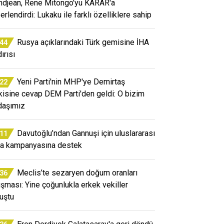
ndjean, Rene Mitongo'yu KARAR'a
erlendirdi: Lukaku ile farklı özelliklere sahip
Rusya açıklarındaki Türk gemisine İHA
:44
ırısı
Yeni Parti'nin MHP'ye Demirtaş
:22
kisine cevap DEM Parti'den geldi: O bizim
daşımız
Davutoğlu’ndan Gannuşi için uluslararası
:11
a kampanyasına destek
Meclis’te sezaryen doğum oranları
:36
tışması: Yine çoğunlukla erkek vekiller
uştu