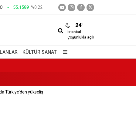
RO
55.1589
%0.22
24°
İstanbul
Çoğunlukla açık
İLANLAR
KÜLTÜR SANAT
da Türkiye’den yükseliş