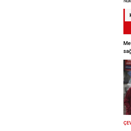
Nük
Met
sağ
ÇE