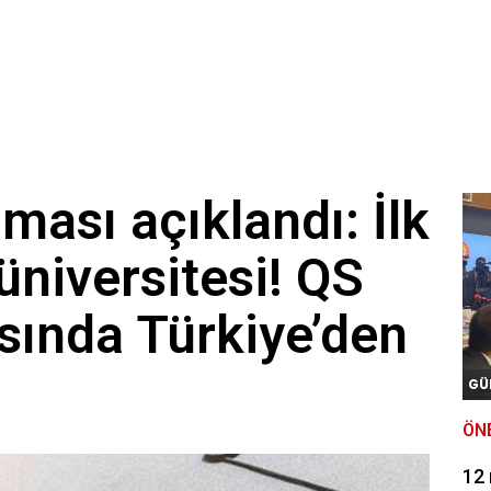
ması açıklandı: İlk
üniversitesi! QS
sında Türkiye’den
GÜ
ÖN
12