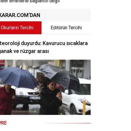
leer emellerle bağlantılı değil
KARAR.COM’DAN
Okurların Tercihi
Editörün Tercihi
eoroloji duyurdu: Kavurucu sıcaklara
anak ve rüzgar arası
VRE