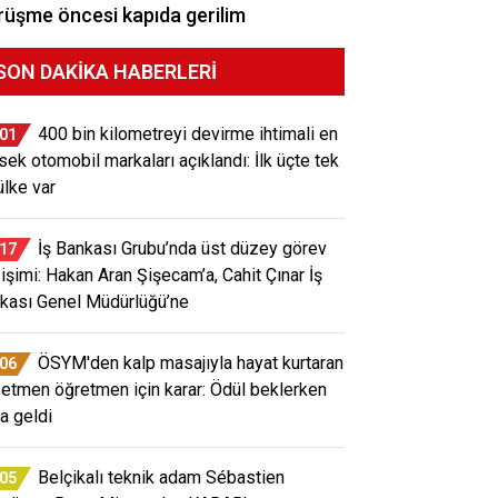
üşme öncesi kapıda gerilim
SON DAKIKA HABERLERI
400 bin kilometreyi devirme ihtimali en
:01
sek otomobil markaları açıklandı: İlk üçte tek
ülke var
İş Bankası Grubu’nda üst düzey görev
:17
işimi: Hakan Aran Şişecam’a, Cahit Çınar İş
kası Genel Müdürlüğü’ne
ÖSYM'den kalp masajıyla hayat kurtaran
:06
etmen öğretmen için karar: Ödül beklerken
a geldi
Belçikalı teknik adam Sébastien
:05