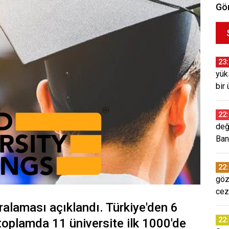
Gör
23
yük
bir 
22
değ
Ban
22
göz
cez
alaması açıklandı. Türkiye'den 6
22
, toplamda 11 üniversite ilk 1000'de