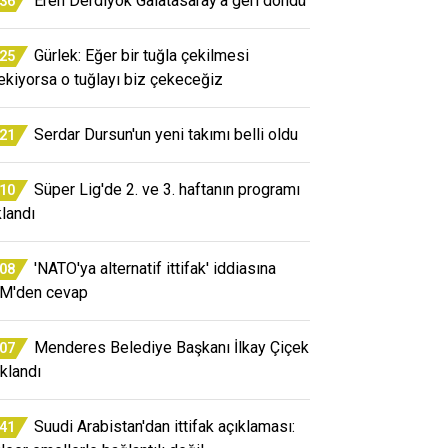
Eren Derdiyok Galatasaray'a geri döndü
:36
Gürlek: Eğer bir tuğla çekilmesi
:25
ekiyorsa o tuğlayı biz çekeceğiz
Serdar Dursun'un yeni takımı belli oldu
:21
Süper Lig'de 2. ve 3. haftanın programı
:10
klandı
'NATO'ya alternatif ittifak' iddiasına
:08
M'den cevap
Menderes Belediye Başkanı İlkay Çiçek
:07
uklandı
Suudi Arabistan'dan ittifak açıklaması:
:41