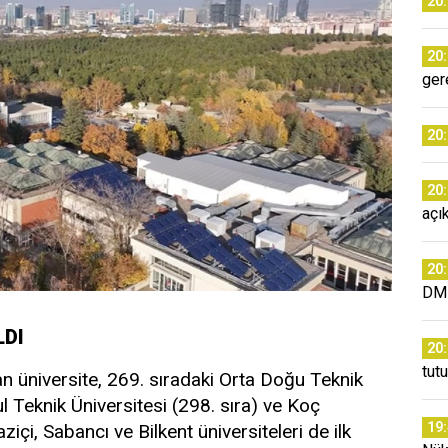
20
20
ger
20
20
açı
20
DM
LDI
20
tut
an üniversite, 269. sıradaki Orta Doğu Teknik
l Teknik Üniversitesi (298. sıra) ve Koç
19
aziçi, Sabancı ve Bilkent üniversiteleri de ilk