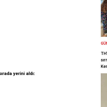
GÜ
THY
sır
Ke
ırada yerini aldı: