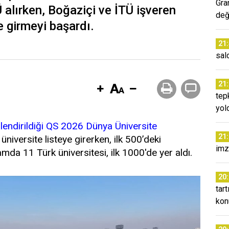
Gra
Ü alırken, Boğaziçi ve İTÜ işveren
değ
e girmeyi başardı.
21
sald
21
tep
yol
lendirildiği QS 2026 Dünya Üniversite
21
niversite listeye girerken, ilk 500’deki
imz
lamda 11 Türk üniversitesi, ilk 1000'de yer aldı.
20
tar
kon