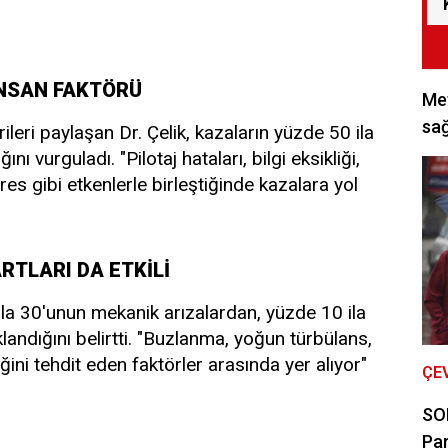
İNSAN FAKTÖRÜ
Met
sağ
rileri paylaşan Dr. Çelik, kazaların yüzde 50 ila
ı vurguladı. "Pilotaj hataları, bilgi eksikliği,
s gibi etkenlerle birleştiğinde kazalara yol
RTLARI DA ETKİLİ
 ila 30'unun mekanik arızalardan, yüzde 10 ila
landığını belirtti. "Buzlanma, yoğun türbülans,
iğini tehdit eden faktörler arasında yer alıyor"
ÇE
SON
Par