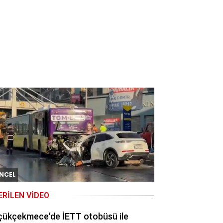
NCEL
ERILEN VIDEO
çükçekmece'de İETT otobüsü ile