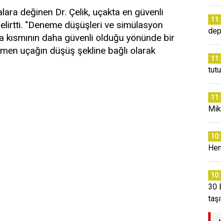
lara değinen Dr. Çelik, uçakta en güvenli
11
belirtti. "Deneme düşüşleri ve simülasyon
dep
ka kısmının daha güvenli olduğu yönünde bir
men uçağın düşüş şekline bağlı olarak
11
tut
11
Mikr
10
Hem
10
30 
taş