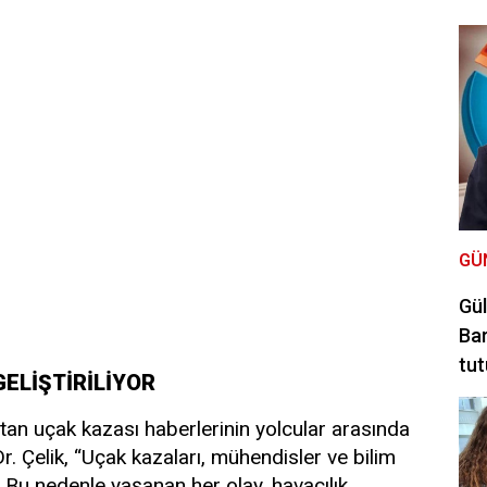
GÜ
Gül
Bar
tut
GELİŞTİRİLİYOR
n uçak kazası haberlerinin yolcular arasında
r. Çelik, “Uçak kazaları, mühendisler ve bilim
. Bu nedenle yaşanan her olay, havacılık