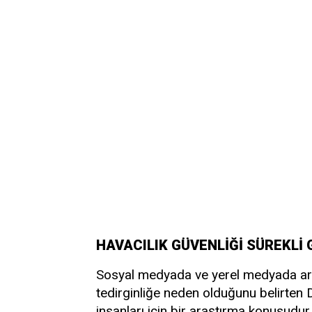
HAVACILIK GÜVENLİĞİ SÜREKLİ 
Sosyal medyada ve yerel medyada arta
tedirginliğe neden olduğunu belirten D
insanları için bir araştırma konusudur