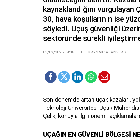
kaynaklandığını vurgulayan Ç
30, hava koşullarının ise yü
söyledi. Uçuş güvenliği üzeri
sektöründe sürekli iyileştirme
03/03/2025 14:18
KAYNAK: AJANSLAR
Son dönemde artan uçak kazaları, yolc
Teknoloji Üniversitesi Uçak Mühendis
Çelik, konuyla ilgili önemli açıklamala
UÇAĞIN EN GÜVENLİ BÖLGESİ N