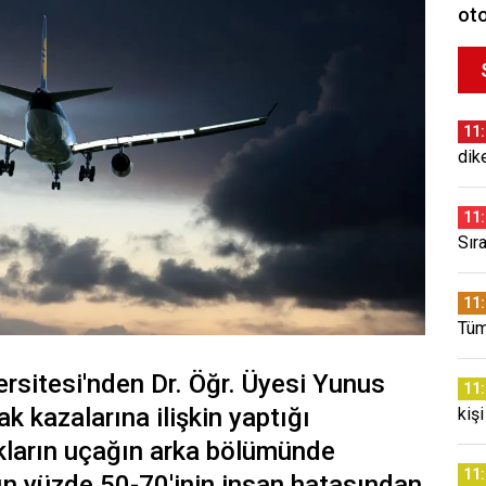
oto
11
dik
11
Sır
11
Tüm
ersitesi'nden Dr. Öğr. Üyesi Yunus
11
 kazalarına ilişkin yaptığı
kişi
kların uçağın arka bölümünde
11
arın yüzde 50-70'inin insan hatasından