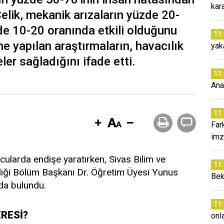
kar
elik, mekanik arızaların yüzde 20-
zde 10-20 oranında etkili olduğunu
11
ne yapılan araştırmaların, havacılık
yak
ler sağladığını ifade etti.
11
Anaf
11
Far
imz
ularda endişe yaratırken, Sivas Bilim ve
11
liği Bölüm Başkanı Dr. Öğretim Üyesi Yunus
Bek
rda bulundu.
11
ERESİ?
onl