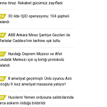
arına itiraz: Rekabet gücümüz zayıfladı
30 ilde IŞİD operasyonu: 104 şüpheli
:14
alandı
ABB Ankara Miras Şantiye Gezileri ile
:14
artalar Caddesi’nin tarihine ışık tuttu
Nurdağı Deprem Müzesi ve Afet
:11
kındalık Merkezi için iş birliği protokolü
alandı
8 ameliyat geçirmişti: Ünlü oyuncu Aslı
:06
iroğlu 9. kez ameliyat masasına yatıyor!
Husilerin Yemen ordusuna saldırılarında
:03
arca askerin öldüğü bildirildi