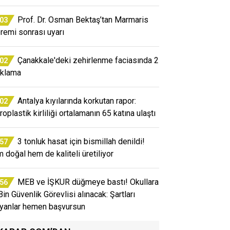
Prof. Dr. Osman Bektaş’tan Marmaris
:03
remi sonrası uyarı
Çanakkale'deki zehirlenme faciasında 2
:02
uklama
Antalya kıyılarında korkutan rapor:
:02
oplastik kirliliği ortalamanın 65 katına ulaştı
3 tonluk hasat için bismillah denildi!
:57
 doğal hem de kaliteli üretiliyor
MEB ve İŞKUR düğmeye bastı! Okullara
:56
Bin Güvenlik Görevlisi alınacak: Şartları
ıyanlar hemen başvursun