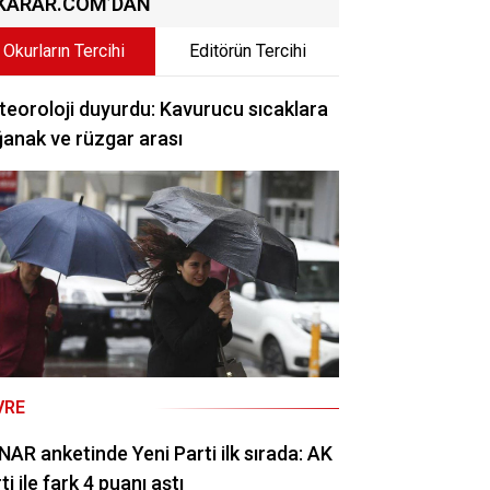
KARAR.COM’DAN
Okurların Tercihi
Editörün Tercihi
eoroloji duyurdu: Kavurucu sıcaklara
anak ve rüzgar arası
VRE
AR anketinde Yeni Parti ilk sırada: AK
ti ile fark 4 puanı aştı