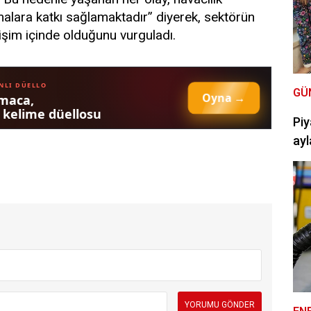
şmalara katkı sağlamaktadır” diyerek, sektörün
lişim içinde olduğunu vurguladı.
GÜ
Piy
ayl