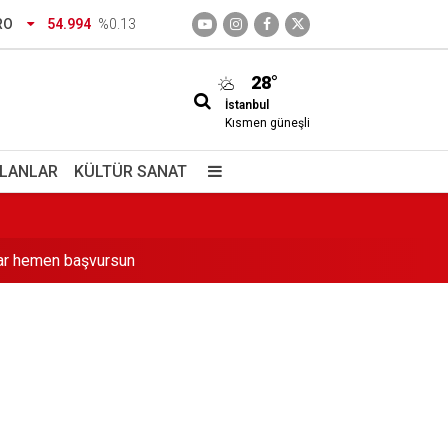
RO
54.994
%0.13
28°
İstanbul
Kısmen güneşli
İLANLAR
KÜLTÜR SANAT
nlar hemen başvursun
r
acak?