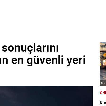
sonuçlarını
ın en güvenli yeri
GÜ
ÖN
Kü