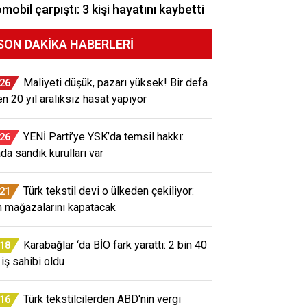
mobil çarpıştı: 3 kişi hayatını kaybetti
SON DAKIKA HABERLERI
Maliyeti düşük, pazarı yüksek! Bir defa
:26
en 20 yıl aralıksız hasat yapıyor
YENİ Parti’ye YSK’da temsil hakkı:
:26
ada sandık kurulları var
Türk tekstil devi o ülkeden çekiliyor:
:21
 mağazalarını kapatacak
Karabağlar ‘da BİO fark yarattı: 2 bin 40
:18
 iş sahibi oldu
Türk tekstilcilerden ABD'nin vergi
:16