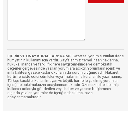
İÇERİK VE ONAY KURALLARI:
KARAR Gazetesi yorum sütunları ifade
hürriyetinin kullanımı için vardır. Sayfalarımız, temel insan haklarına,
hukuka, inanca ve farklı fikirlere saygı temelinde ve demokratik
değerler çerçevesinde yazılan yorumlara açıktır. Yorumların içerik ve
imla kalitesi gazete kadar okurların da sorumluluğundadır. Hakaret,
küfür, rencide edici cümleler veya imalar, imla kuralları ile yazılmamış,
Türkçe karakter kullanılmayan ve büyük harflerle yazılmış yorumlar
içeriğine bakılmaksızın onaylanmamaktadır. Özensizce belirlenmiş
kullanıcı adlarıyla gönderilen veya haber ve yazının bağlamının
dışında yazılan yorumlar da içeriğine bakılmaksızın
onaylanmamaktadır.