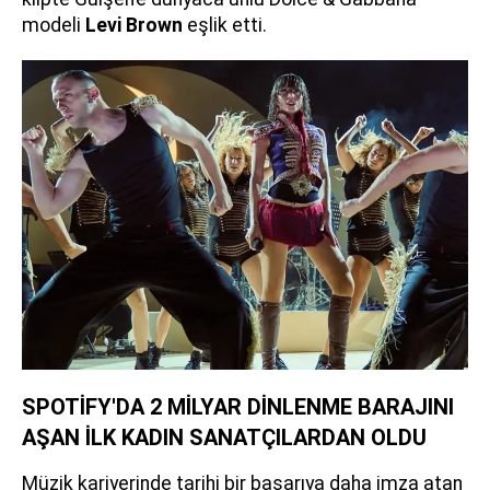
modeli
Levi Brown
eşlik etti.
SPOTİFY'DA 2 MİLYAR DİNLENME BARAJINI
AŞAN İLK KADIN SANATÇILARDAN OLDU
Müzik kariyerinde tarihi bir başarıya daha imza atan