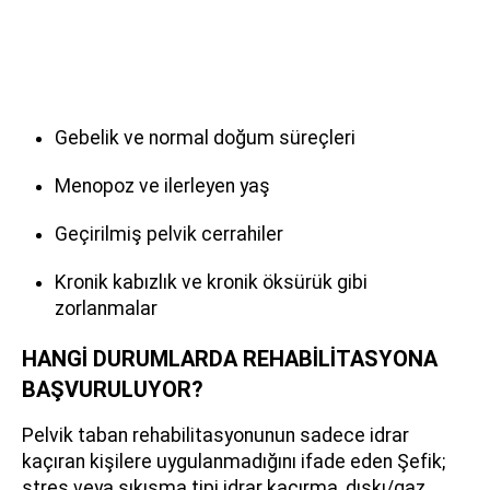
Gebelik ve normal doğum süreçleri
Menopoz ve ilerleyen yaş
Geçirilmiş pelvik cerrahiler
Kronik kabızlık ve kronik öksürük gibi
zorlanmalar
HANGİ DURUMLARDA REHABİLİTASYONA
BAŞVURULUYOR?
Pelvik taban rehabilitasyonunun sadece idrar
kaçıran kişilere uygulanmadığını ifade eden Şefik;
stres veya sıkışma tipi idrar kaçırma, dışkı/gaz