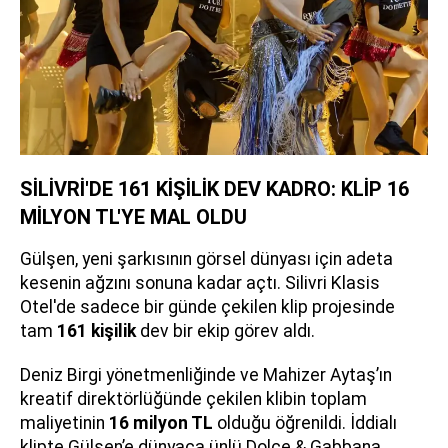
SİLİVRİ'DE 161 KİŞİLİK DEV KADRO: KLİP 16
MİLYON TL'YE MAL OLDU
Gülşen, yeni şarkısının görsel dünyası için adeta
kesenin ağzını sonuna kadar açtı. Silivri Klasis
Otel'de sadece bir günde çekilen klip projesinde
tam
161 kişilik
dev bir ekip görev aldı.
Deniz Birgi yönetmenliğinde ve Mahizer Aytaş’ın
kreatif direktörlüğünde çekilen klibin toplam
maliyetinin
16 milyon TL
olduğu öğrenildi. İddialı
klipte Gülşen’e dünyaca ünlü Dolce & Gabbana