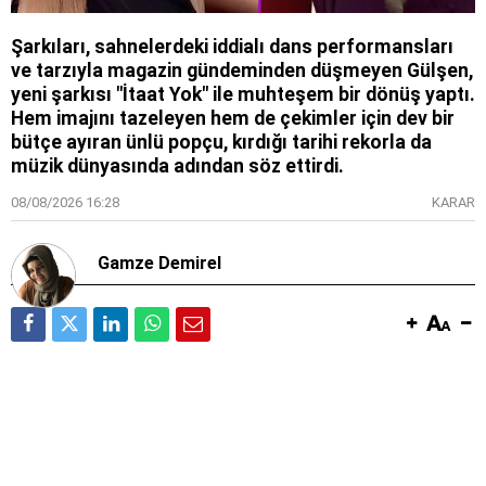
Şarkıları, sahnelerdeki iddialı dans performansları
ve tarzıyla magazin gündeminden düşmeyen Gülşen,
yeni şarkısı "İtaat Yok" ile muhteşem bir dönüş yaptı.
Hem imajını tazeleyen hem de çekimler için dev bir
bütçe ayıran ünlü popçu, kırdığı tarihi rekorla da
müzik dünyasında adından söz ettirdi.
08/08/2026 16:28
KARAR
Gamze Demirel