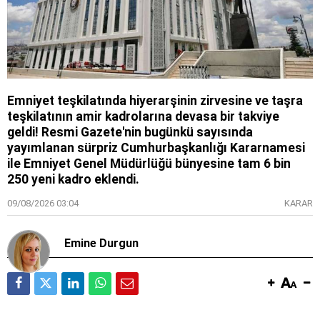
Emniyet teşkilatında hiyerarşinin zirvesine ve taşra
teşkilatının amir kadrolarına devasa bir takviye
geldi! Resmi Gazete'nin bugünkü sayısında
yayımlanan sürpriz Cumhurbaşkanlığı Kararnamesi
ile Emniyet Genel Müdürlüğü bünyesine tam 6 bin
250 yeni kadro eklendi.
09/08/2026 03:04
KARAR
Emine Durgun