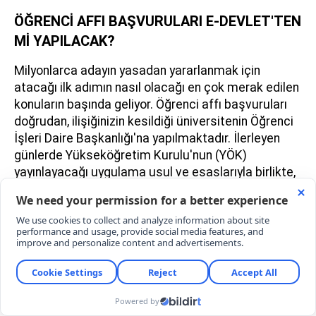
ÖĞRENCİ AFFI BAŞVURULARI E-DEVLET'TEN
Mİ YAPILACAK?
Milyonlarca adayın yasadan yararlanmak için
atacağı ilk adımın nasıl olacağı en çok merak edilen
konuların başında geliyor. Öğrenci affı başvuruları
doğrudan, ilişiğinizin kesildiği üniversitenin Öğrenci
İşleri Daire Başkanlığı'na yapılmaktadır. İlerleyen
günlerde Yükseköğretim Kurulu'nun (YÖK)
yayınlayacağı uygulama usul ve esaslarıyla birlikte,
bazı üniversitelerin ön başvuruları online sistemler
(e-Devlet veya üniversite otomasyonu) üzerinden
alması, kesin kayıtlar için ise şahsen evrak teslimi
talep etmesi bekleniyor. Adayların eski
üniversitelerinin resmi web sitelerini yakından takip
etmesi büyük önem taşıyor.