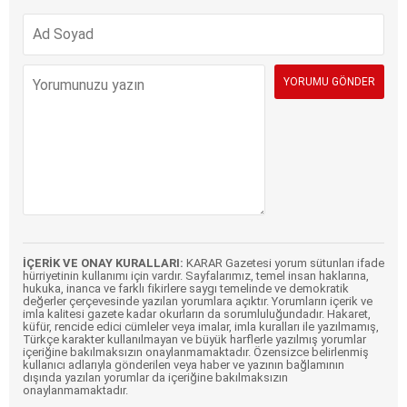
İÇERİK VE ONAY KURALLARI:
KARAR Gazetesi yorum sütunları ifade
hürriyetinin kullanımı için vardır. Sayfalarımız, temel insan haklarına,
hukuka, inanca ve farklı fikirlere saygı temelinde ve demokratik
değerler çerçevesinde yazılan yorumlara açıktır. Yorumların içerik ve
imla kalitesi gazete kadar okurların da sorumluluğundadır. Hakaret,
küfür, rencide edici cümleler veya imalar, imla kuralları ile yazılmamış,
Türkçe karakter kullanılmayan ve büyük harflerle yazılmış yorumlar
içeriğine bakılmaksızın onaylanmamaktadır. Özensizce belirlenmiş
kullanıcı adlarıyla gönderilen veya haber ve yazının bağlamının
dışında yazılan yorumlar da içeriğine bakılmaksızın
onaylanmamaktadır.