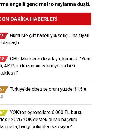
me engelli genç metro raylarına düştü
SON DAKIKA HABERLERI
Gümüşte çift haneli yükseliş: Ons fiyatı
:19
oları aştı
CHP, Menderes'te aday çıkaracak: "Yeni
:18
ti, AK Parti kazansın istemiyorsa bizi
teklesin"
Türkiye’de obezite oranı yüzde 31,5’e
:57
tı
YÖK'ten öğrencilere 6.000 TL bursu
:54
desi! 2026 YÖK destek bursu başvuru
tları neler, hangi bölümleri kapsıyor?