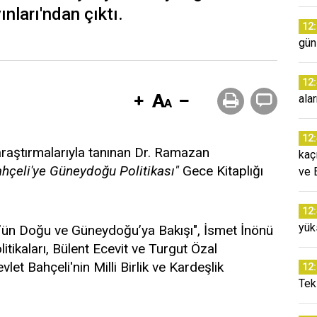
ınları'ndan çıktı.
12
günl
12
ala
12
araştırmalarıyla tanınan Dr. Ramazan
kaç
ahçeli'ye Güneydoğu Politikası"
Gece Kitaplığı
ve 
12
yük
rk’ün Doğu ve Güneydoğu’ya Bakışı", İsmet İnönü
ikaları, Bülent Ecevit ve Turgut Özal
et Bahçeli'nin Milli Birlik ve Kardeşlik
12
Tek 