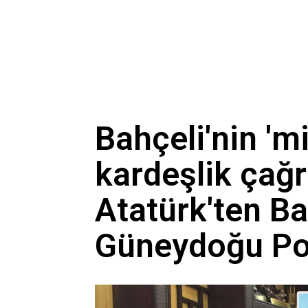
Bahçeli'nin 'mil
kardeşlik çağrıs
Atatürk'ten Ba
Güneydoğu Pol