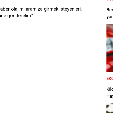
raber olalım, aramıza girmek isteyenleri,
Be
üne gönderelim.”
yar
EK
Kil
Has