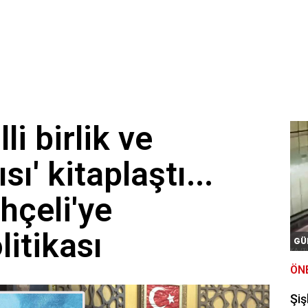
li birlik ve
ı' kitaplaştı...
hçeli'ye
itikası
GÜ
ÖN
Şiş