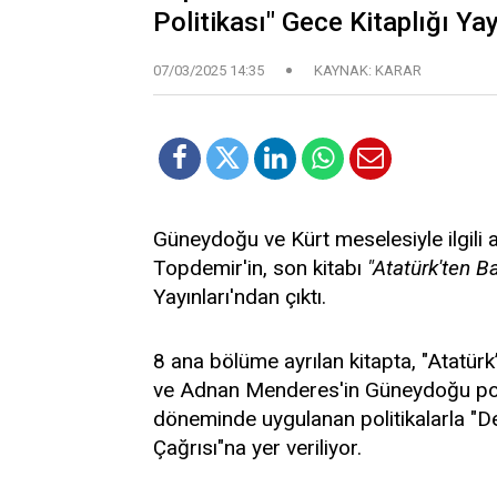
Politikası" Gece Kitaplığı Yay
07/03/2025 14:35
KAYNAK: KARAR
Güneydoğu ve Kürt meselesiyle ilgili 
Topdemir'in, son kitabı
"Atatürk'ten B
Yayınları'ndan çıktı.
8 ana bölüme ayrılan kitapta, "Atatü
ve Adnan Menderes'in Güneydoğu polit
döneminde uygulanan politikalarla "Devl
Çağrısı"na yer veriliyor.