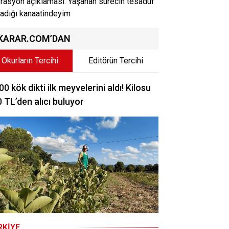
rasyon açıklaması: Yaşanan sürecin tesadüf
adığı kanaatindeyim
KARAR.COM’DAN
Okurların Tercihi
Editörün Tercihi
00 kök dikti ilk meyvelerini aldı! Kilosu
 TL’den alıcı buluyor
RKIYE