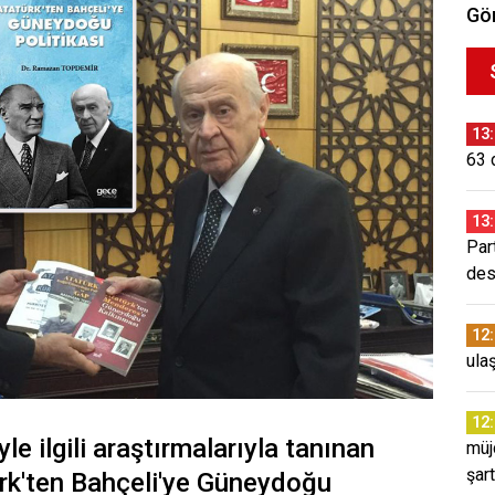
Gör
13
63 d
13
Par
des
12
ulaş
12
 ilgili araştırmalarıyla tanınan
müj
şar
ürk'ten Bahçeli'ye Güneydoğu