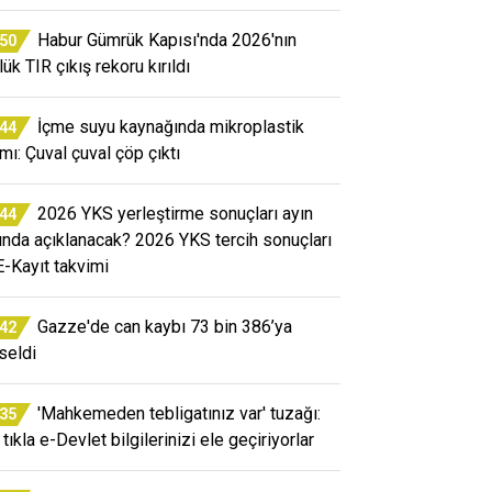
Habur Gümrük Kapısı'nda 2026'nın
:50
ük TIR çıkış rekoru kırıldı
İçme suyu kaynağında mikroplastik
:44
rmı: Çuval çuval çöp çıktı
2026 YKS yerleştirme sonuçları ayın
:44
ında açıklanacak? 2026 YKS tercih sonuçları
E-Kayıt takvimi
Gazze'de can kaybı 73 bin 386’ya
:42
seldi
'Mahkemeden tebligatınız var' tuzağı:
:35
tıkla e-Devlet bilgilerinizi ele geçiriyorlar