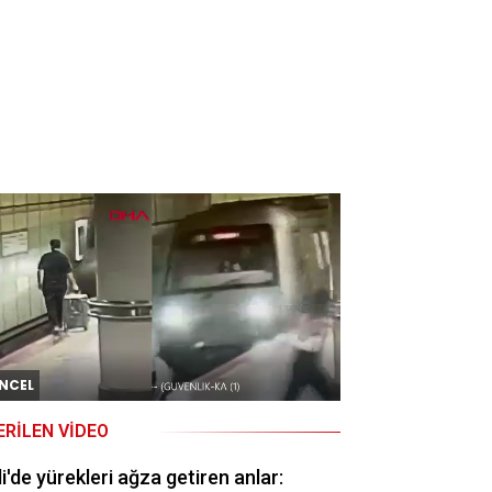
NCEL
ERILEN VIDEO
li'de yürekleri ağza getiren anlar: