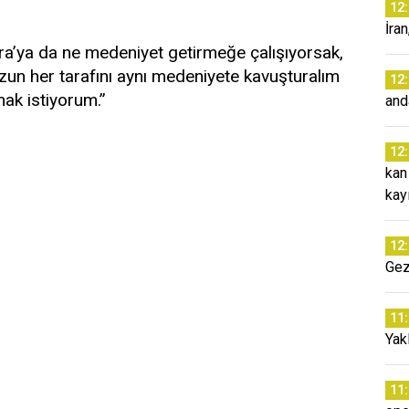
12
İra
ra’ya da ne medeniyet getirmeğe çalışıyorsak,
zun her tarafını aynı medeniyete kavuşturalım
12
ak istiyorum.”
and
12
kan
kay
12
Gez
11
Yakl
11