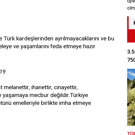
ope
olm
ve Türk kardeşlerinden ayrılmayacaklarını ve bu
leye ve yaşamlarını feda etmeye hazır
3.5
750
919
melanettir, ihanettir, cinayettir,
rle yaşamaya mecbur değildir.Türkiye
ütünü emelleriyle birlikte imha etmeye
TÜ