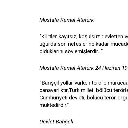
Mustafa Kemal Atatürk
"Kürtler kayıtsız, koşulsuz devletten 
uğurda son nefeslerine kadar mücade
olduklarını söylemişlerdir...”
Mustafa Kemal Atatürk 24 Haziran 1
“Barışçıl yollar varken teröre müracaat 
canavarlıktır.Türk milleti bölücü terö
Cumhuriyeti devleti, bölücü terör örg
muktedirdir.”
Devlet Bahçeli