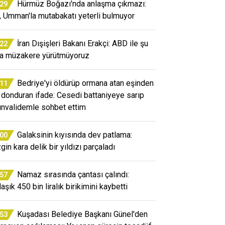
Hürmüz Boğazı'nda anlaşma çıkmazı:
:29
n, Umman'la mutabakatı yeterli bulmuyor
İran Dışişleri Bakanı Erakçi: ABD ile şu
:22
a müzakere yürütmüyoruz
Bedriye'yi öldürüp ormana atan eşinden
:11
 donduran ifade: Cesedi battaniyeye sarıp
ınvalidemle sohbet ettim
Galaksinin kıyısında dev patlama:
:00
gin kara delik bir yıldızı parçaladı
Namaz sırasında çantası çalındı:
:57
aşık 450 bin liralık birikimini kaybetti
Kuşadası Belediye Başkanı Günel'den
:53