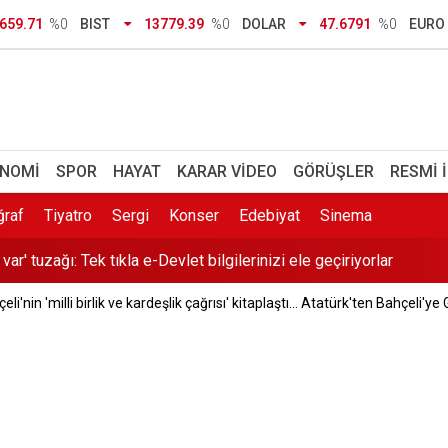
 TL bursu müjdesi! 2026 YÖK destek bursu başvuru şartları neler,
659.71
%0
BIST
13779.39
%0
DOLAR
47.6791
%0
EURO
26'nın günlük TIR çıkış rekoru kırıldı
plastik alarmı: Çuval çuval çöp çıktı
çları ayın kaçında açıklanacak? 2026 YKS tercih sonuçları ve E-K
NOMI
SPOR
HAYAT
KARAR VIDEO
GÖRÜŞLER
RESMI 
r' tuzağı: Tek tıkla e-Devlet bilgilerinizi ele geçiriyorlar
ğraf
Tiyatro
Sergi
Konser
Edebiyat
Sinema
 atan eşinden kan donduran ifade: Cesedi battaniyeye sarıp kayı
eli'nin 'milli birlik ve kardeşlik çağrısı' kitaplaştı... Atatürk'ten Bahçeli'y
ı Günel'den operasyon açıklaması: Yaşanan sürecin tesadüf olma
'da sıcaklıklar düşecek