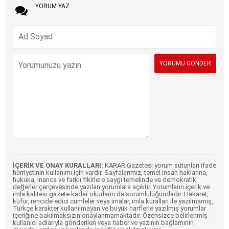
YORUM YAZ
İÇERİK VE ONAY KURALLARI:
KARAR Gazetesi yorum sütunları ifade
hürriyetinin kullanımı için vardır. Sayfalarımız, temel insan haklarına,
hukuka, inanca ve farklı fikirlere saygı temelinde ve demokratik
değerler çerçevesinde yazılan yorumlara açıktır. Yorumların içerik ve
imla kalitesi gazete kadar okurların da sorumluluğundadır. Hakaret,
küfür, rencide edici cümleler veya imalar, imla kuralları ile yazılmamış,
Türkçe karakter kullanılmayan ve büyük harflerle yazılmış yorumlar
içeriğine bakılmaksızın onaylanmamaktadır. Özensizce belirlenmiş
kullanıcı adlarıyla gönderilen veya haber ve yazının bağlamının