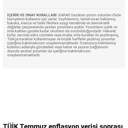
İÇERİK VE ONAY KURALLARI:
KARAR Gazetesi yorum sütunları ifade
hürriyetinin kullanımı için vardır. Sayfalarımız, temel insan haklarına,
hukuka, inanca ve farklı fikirlere saygı temelinde ve demokratik
değerler çerçevesinde yazılan yorumlara açıktır. Yorumların içerik ve
imla kalitesi gazete kadar okurların da sorumluluğundadır. Hakaret,
küfür, rencide edici cümleler veya imalar, imla kuralları ile yazılmamış,
Türkçe karakter kullanılmayan ve büyük harflerle yazılmış yorumlar
içeriğine bakılmaksızın onaylanmamaktadır. Özensizce belirlenmiş
kullanıcı adlarıyla gönderilen veya haber ve yazının bağlamının
dışında yazılan yorumlar da içeriğine bakılmaksızın
onaylanmamaktadır.
TÜİK Temmuz enflasyon verisi sonrası