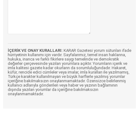
İÇERİK VE ONAY KURALLARI:
KARAR Gazetesi yorum sütunları ifade
hürriyetinin kullanımı için vardır. Sayfalarımız, temel insan haklarına,
hukuka, inanca ve farklı fikirlere saygı temelinde ve demokratik
değerler çerçevesinde yazılan yorumlara açıktır. Yorumların içerik ve
imla kalitesi gazete kadar okurların da sorumluluğundadır. Hakaret,
küfür, rencide edici cümleler veya imalar, imla kuralları ile yazılmamış,
Türkçe karakter kullanılmayan ve büyük harflerle yazılmış yorumlar
içeriğine bakılmaksızın onaylanmamaktadır. Özensizce belirlenmiş
kullanıcı adlarıyla gönderilen veya haber ve yazının bağlamının
dışında yazılan yorumlar da içeriğine bakılmaksızın
onaylanmamaktadır.