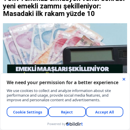
yeni emekli zammı şekilleniyor:
Masadaki ilk rakam yüzde 10
Türkiye İstatistik Kurumu'nun (TÜİK) temmuz ayı
tüketici enflasyonunu aylık yüzde 1,78 olarak
açıklamasıyla birlikte, SSK, Bağ-Kur ve memur
emeklilerinin Ocak 2027'de alacağı maaş artış
oranları hesaplanmaya başlandı. SGK Uzmanı Dilek