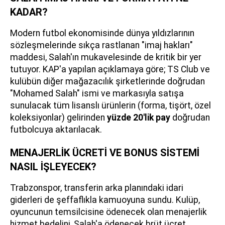
KADAR?
Modern futbol ekonomisinde dünya yıldızlarının
sözleşmelerinde sıkça rastlanan "imaj hakları"
maddesi, Salah'ın mukavelesinde de kritik bir yer
tutuyor. KAP'a yapılan açıklamaya göre; TS Club ve
kulübün diğer mağazacılık şirketlerinde doğrudan
"Mohamed Salah" ismi ve markasıyla satışa
sunulacak tüm lisanslı ürünlerin (forma, tişört, özel
koleksiyonlar) gelirinden
yüzde 20'lik pay
doğrudan
futbolcuya aktarılacak.
MENAJERLİK ÜCRETİ VE BONUS SİSTEMİ
NASIL İŞLEYECEK?
Trabzonspor, transferin arka planındaki idari
giderleri de şeffaflıkla kamuoyuna sundu. Kulüp,
oyuncunun temsilcisine ödenecek olan menajerlik
hizmet bedelini, Salah'a ödenecek brüt ücret