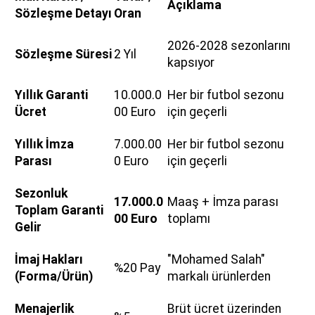
Açıklama
Sözleşme Detayı
Oran
2026-2028 sezonlarını
Sözleşme Süresi
2 Yıl
kapsıyor
Yıllık Garanti
10.000.0
Her bir futbol sezonu
Ücret
00 Euro
için geçerli
Yıllık İmza
7.000.00
Her bir futbol sezonu
Parası
0 Euro
için geçerli
Sezonluk
17.000.0
Maaş + İmza parası
Toplam Garanti
00 Euro
toplamı
Gelir
İmaj Hakları
"Mohamed Salah"
%20 Pay
(Forma/Ürün)
markalı ürünlerden
Menajerlik
Brüt ücret üzerinden